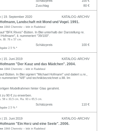
Schätzpreis
100 €
Zuschlag
80 €
n | 19. September 2020
KATALOG-ARCHIV
Hofmann, Landschaft mit Mond und Vogel. 1991.
ann
1944 Chemnitz – lebt in Radebeul
auf "BFK Rives"-Bütten. In Blei unterhalb der Darstellung re.
l Hofmann", li. nummeriert "39/100".
m, Bl. 76 x 57 cm.
Schätzpreis
100 €
abgabe 2.5 % *
 | 15. Juni 2019
KATALOG-ARCHIV
Hofmann "Der Kauz und das Mädchen". 2004.
ann
1944 Chemnitz – lebt in Radebeul
auf Bütten. In Blei signiert "Michael Hofmann" und datiert u.re.,
owie nummeriert "4/8" und technikbezeichnet u.Mi. Im
rtigen Modellrahmen hinter Glas gerahmt.
 zu 90 € zu erwerben.
A. 58 x 33,5 cm, Ra. 93 x 65,5 cm.
Schätzpreis
110 €
abgabe 2.5 % *
 | 15. Juni 2019
KATALOG-ARCHIV
Hofmann "Ein Herz und eine Seele". 2006.
ann
1944 Chemnitz – lebt in Radebeul