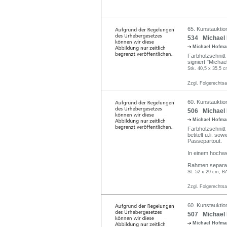
65. Kunstauktio
534 Michael 
Michael Hofm
Farbholzschnitt 
signiert "Michae
Stk. 40,5 x 35,5 c
Zzgl. Folgerechts
60. Kunstauktion
506 Michael 
Michael Hofm
Farbholzschnitt 
betitelt u.li. s
Passepartout.
In einem hochwe
Rahmen separat
St. 52 x 29 cm, B
Zzgl. Folgerechts
60. Kunstauktion
507 Michael 
Michael Hofm