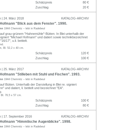
Schätzpreis
80 €
Zuschlag
20 €
n | 24. März 2018
KATALOG-ARCHIV
Hofmann "Blick aus dem Fenster". 1990.
ann
1944 Chemnitz – lebt in Radebeul
 auf grau-grünem "Hahnemühle"-Bütten. In Blei unterhalb der
signiert "Michael Hofmann" und datiert sowie technikbezeichnet
6/17", u.li. betitelt.
nd.
m, Bl. 52,2 x 40 cm.
Schätzpreis
120 €
Zuschlag
100 €
n | 25. März 2017
KATALOG-ARCHIV
ofmann "Stilleben mit Stuhl und Fischen". 1993.
ann
1944 Chemnitz – lebt in Radebeul
auf Bütten. Unterhalb der Darstellung in Blei re. signiert
" und datiert, li. betitelt und bezeichnet "EA".
g.
 Bl. 76,5 x 57 cm.
Schätzpreis
100 €
Zuschlag
80 €
n | 17. September 2016
KATALOG-ARCHIV
Hofmann "Himmlische Augenblicke". 1998.
ann
1944 Chemnitz – lebt in Radebeul