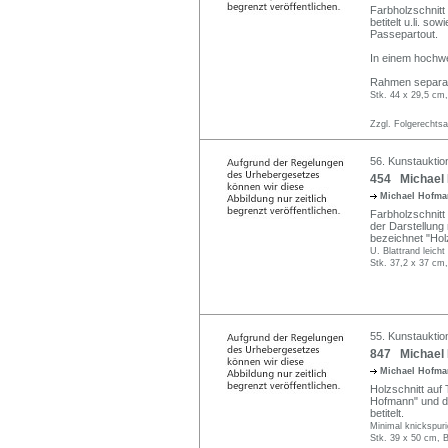
Farbholzschnitt 
betitelt u.li. s
Passepartout.
In einem hochwe
Rahmen separat
Stk. 44 x 29,5 cm
Zzgl. Folgerechts
56. Kunstauktion
454 Michael 
Michael Hofm
Farbholzschnitt
der Darstellung r
bezeichnet "Hol
U. Blattrand leicht
Stk. 37,2 x 37 cm,
55. Kunstauktio
847 Michael 
Michael Hofm
Holzschnitt auf 
Hofmann" und dat
betitelt.
Minimal knickspur
Stk. 39 x 50 cm, B