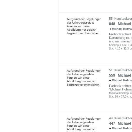
55. Kunstauktio
848 Michael 
Michael Hofm
Farbholzschnitt
Darstellung re. 
und nummeriert "1
Knickspur o.re. Ra
Stk. 41,5 x 32,3 c
51. Kunstauktio
559 Michael H
Michael Hofm
Farbholzschnitt 
"Michael Hofmann
Minimal knickspuri
Stk. 39 x 37,5 cm,
49. Kunstauktio
447 Michael 
Michael Hofm