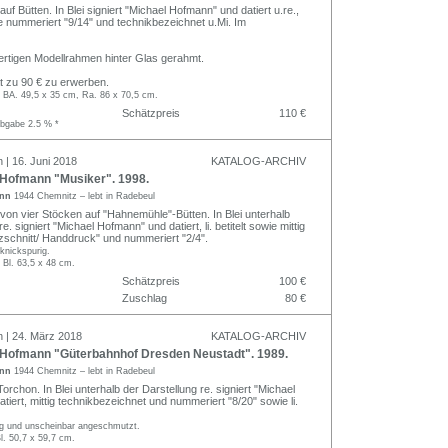
auf Bütten. In Blei signiert "Michael Hofmann" und datiert u.re.,
owie nummeriert "9/14" und technikbezeichnet u.Mi. Im
rtigen Modellrahmen hinter Glas gerahmt.
 zu 90 € zu erwerben.
, BA. 49,5 x 35 cm, Ra. 86 x 70,5 cm.
Schätzpreis
110 €
abgabe 2.5 % *
 | 16. Juni 2018
KATALOG-ARCHIV
Hofmann "Musiker". 1998.
ann
1944 Chemnitz – lebt in Radebeul
 von vier Stöcken auf "Hahnemühle"-Bütten. In Blei unterhalb
e. signiert "Michael Hofmann" und datiert, li. betitelt sowie mittig
zschnitt/ Handdruck" und nummeriert "2/4".
 knickspurig.
 Bl. 63,5 x 48 cm.
Schätzpreis
100 €
Zuschlag
80 €
n | 24. März 2018
KATALOG-ARCHIV
Hofmann "Güterbahnhof Dresden Neustadt". 1989.
ann
1944 Chemnitz – lebt in Radebeul
Torchon. In Blei unterhalb der Darstellung re. signiert "Michael
iert, mittig technikbezeichnet und nummeriert "8/20" sowie li.
ig und unscheinbar angeschmutzt.
l. 50,7 x 59,7 cm.