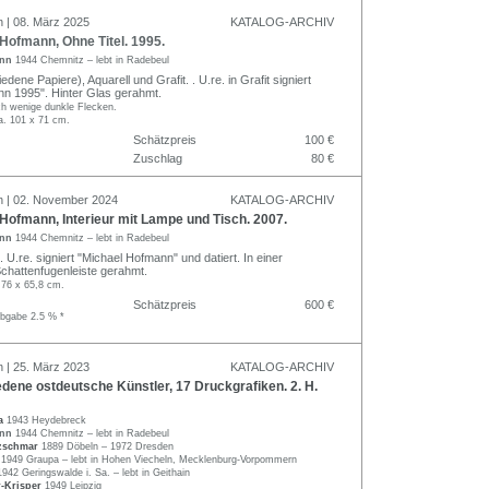
n | 08. März 2025
KATALOG-ARCHIV
Hofmann, Ohne Titel. 1995.
ann
1944 Chemnitz – lebt in Radebeul
edene Papiere), Aquarell und Grafit. . U.re. in Grafit signiert
n 1995". Hinter Glas gerahmt.
ich wenige dunkle Flecken.
a. 101 x 71 cm.
Schätzpreis
100 €
Zuschlag
80 €
n | 02. November 2024
KATALOG-ARCHIV
ofmann, Interieur mit Lampe und Tisch. 2007.
ann
1944 Chemnitz – lebt in Radebeul
 U.re. signiert "Michael Hofmann" und datiert. In einer
Schattenfugenleiste gerahmt.
 76 x 65,8 cm.
Schätzpreis
600 €
abgabe 2.5 % *
n | 25. März 2023
KATALOG-ARCHIV
ene ostdeutsche Künstler, 17 Druckgrafiken. 2. H.
la
1943 Heydebreck
ann
1944 Chemnitz – lebt in Radebeul
tzschmar
1889 Döbeln – 1972 Dresden
s
1949 Graupa – lebt in Hohen Viecheln, Mecklenburg-Vorpommern
1942 Geringswalde i. Sa. – lebt in Geithain
r-Krisper
1949 Leipzig