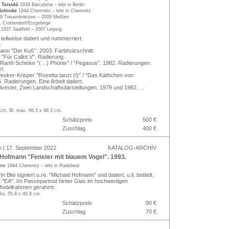
 Teixidó
1938 Barcelona – lebt in Berlin
Schinke
1944 Chemnitz – lebt in Chemnitz
9 Treuenbrietzen – 2009 Meißen
 Crottendorf/Erzgebirge
r
1937 Saalfeld – 2007 Leipzig
, teilweise datiert und nummerriert.
:
ann "Der Kuß". 2003. Farbholzschnitt.
 "Für Callot V". Radierung.
Ranft-Schinke "(…) Phönix" / "Pegasus". 1982. Radierungen.
rt.
Peuker-Krisper "Rosetta tanzt (I)" / "Das Käthchen von
. Radierungen. Eine Arbeit datiert.
ylvester, Zwei Landschaftsdarstellungen. 1979 und 1982.
...
 cm, Bl. max. 66,5 x 49,3 cm.
Schätzpreis
500 €
Zuschlag
400 €
n | 17. September 2022
KATALOG-ARCHIV
Hofmann "Fenster mit blauem Vogel". 1993.
ann
1944 Chemnitz – lebt in Radebeul
 In Blei signiert u.re. "Michael Hofmann" und datiert, u.li. betitelt.
t "EA". Im Passepartout hinter Glas im hochwertigen
Modellrahmen gerahmt.
Ra. 55,8 x 45,8 cm.
Schätzpreis
90 €
Zuschlag
70 €