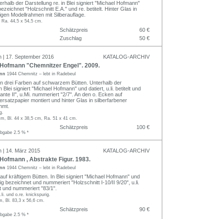
erhalb der Darstellung re. in Blei signiert "Michael Hofmann"
bezeichnet "Holzschnitt E.A." und re. betitelt. Hinter Glas in
gen Modellrahmen mit Silberauflage.
, Ra. 44,5 x 54,5 cm.
Schätzpreis
60 €
Zuschlag
50 €
n | 17. September 2016
KATALOG-ARCHIV
Hofmann "Chemnitzer Engel". 2009.
ann
1944 Chemnitz – lebt in Radebeul
n drei Farben auf schwarzem Bütten. Unterhalb der
n Blei signiert "Michael Hofmann" und datiert, u.li. betitelt und
ante II", u.Mi. nummeriert "2/7". An den o. Ecken auf
satzpapier montiert und hinter Glas in silberfarbener
hmt.
g.
cm, Bl. 44 x 38,5 cm, Ra. 51 x 41 cm.
Schätzpreis
100 €
abgabe 2.5 % *
n | 14. März 2015
KATALOG-ARCHIV
ofmann , Abstrakte Figur. 1983.
ann
1944 Chemnitz – lebt in Radebeul
auf kräftigem Bütten. In Blei signiert "Michael Hofmann" und
ttig bezeichnet und nummeriert "Holzschnitt I-10/II 9/20", u.li.
t und nummeriert "83/1".
li. und o.re. knickspurig.
m, Bl. 83,3 x 56,6 cm.
Schätzpreis
90 €
abgabe 2.5 % *