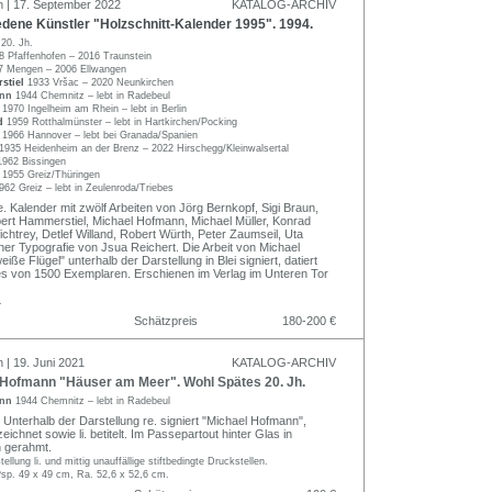
n | 17. September 2022
KATALOG-ARCHIV
dene Künstler "Holzschnitt-Kalender 1995". 1994.
f
20. Jh.
8 Pfaffenhofen – 2016 Traunstein
7 Mengen – 2006 Ellwangen
stiel
1933 Vršac – 2020 Neunkirchen
ann
1944 Chemnitz – lebt in Radebeul
r
1970 Ingelheim am Rhein – lebt in Berlin
id
1959 Rotthalmünster – lebt in Hartkirchen/Pocking
y
1966 Hannover – lebt bei Granada/Spanien
1935 Heidenheim an der Brenz – 2022 Hirschegg/Kleinwalsertal
1962 Bissingen
l
1955 Greiz/Thüringen
962 Greiz – lebt in Zeulenroda/Triebes
. Kalender mit zwölf Arbeiten von Jörg Bernkopf, Sigi Braun,
ert Hammerstiel, Michael Hofmann, Michael Müller, Konrad
chtrey, Detlef Willand, Robert Würth, Peter Zaumseil, Uta
ner Typografie von Jsua Reichert. Die Arbeit von Michael
ße Flügel" unterhalb der Darstellung in Blei signiert, datiert
ines von 1500 Exemplaren. Erschienen im Verlag im Unteren Tor
.
Schätzpreis
180-200 €
 | 19. Juni 2021
KATALOG-ARCHIV
Hofmann "Häuser am Meer". Wohl Spätes 20. Jh.
ann
1944 Chemnitz – lebt in Radebeul
 Unterhalb der Darstellung re. signiert "Michael Hofmann",
eichnet sowie li. betitelt. Im Passepartout hinter Glas in
 gerahmt.
ellung li. und mittig unauffällige stiftbedingte Druckstellen.
Psp. 49 x 49 cm, Ra. 52,6 x 52,6 cm.