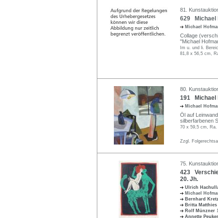
81. Kunstauktio
629 Michael 
Michael Hofm
Collage (verschi
"Michael Hofman
Im u. und li. Bere
81,8 x 56,5 cm, R
80. Kunstauktio
191 Michael H
Michael Hofm
Öl auf Leinwand.
silberfarbenen 
70 x 59,5 cm, Ra.
Zzgl. Folgerechts
75. Kunstauktio
423 Verschied
20. Jh.
Ulrich Hachul
Michael Hofm
Bernhard Kre
Britta Matthie
Rolf Münzner
Annette Peuke