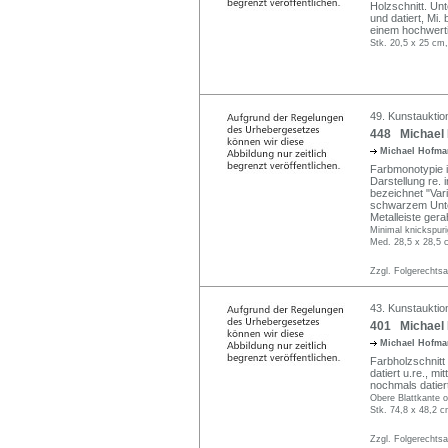
Holzschnitt. Unt
und datiert, Mi. 
einem hochwerti
Stk. 20,5 x 25 cm
49. Kunstauktio
448 Michael 
Michael Hofm
Farbmonotypie i
Darstellung re. i
bezeichnet "Vari
schwarzem Unter
Metalleiste gera
Minimal knickspuri
Med. 28,5 x 28,5 
Zzgl. Folgerechts
43. Kunstauktio
401 Michael H
Michael Hofm
Farbholzschnitt 
datiert u.re., mi
nochmals datier
Obere Blattkante o.
Stk. 74,8 x 48,2 c
Zzgl. Folgerechts