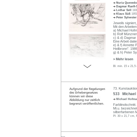
Nuria Quevedo
Dagmar Ranft-
Lothar Sell
193
Klaus Süß
1951
Peter Sylveste
Jeweils signiert
Mit den Arbeiten
a) Michael Hofm
b) Rolf Münzner
c) & d) Dagmar 
Eine Arbeit datie
e) & f) Annette 
Heilbronn". 1986
g) & h) Peter S
> Mehr lesen
Bl. min. 15 x 21,5
73. Kunstauktio
533 Michael 
Michael Hofm
Farblinolschnitt.
Mi.u. bezeichne
silberfarbenen 
Pl. 30 x 21,7 cm, 