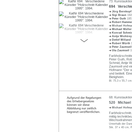
73. Kunstauktio
694 Verschie
Jörg Bernkop
Sigi Braun
192
Peter Guth
195
Robert Hammer
Michael Hofm
Michael Mülle
Konrad Schm
Antje Wichtre
Detlef Willand
Robert Würth
Peter Zaumsei
Uta Zaumseil
1
Farbholzschnitte
Peter Guth, Rob
Schmid, Antje Wi
Zaumseil und ei
Hofmann "Der wei
und betitelt. E
Bietigheim.
Bl. 75,3 x 55,7 cm
68. Kunstauktion
520 Michael 
Michael Hofm
Farbholzschnitt.
mittig technikbez
Wechselrahmen
Unterhalb der Darst
Stk. 37 x 40 cm, 