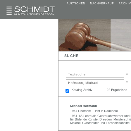
AUKTIONEN
NACHVERKAUF
ARCHIV
SUCHE
x
x
Katalog-Archiv
22 Ergebnisse
Michael Hofmann
1944 Chemnitz – lebt in Radebeul
1961–65 Lehre als Gebrauchswerber und R
für Bildende Künste, Dresden. Meisterschül
Malerei, Glasfenster und Farbholzschnitte