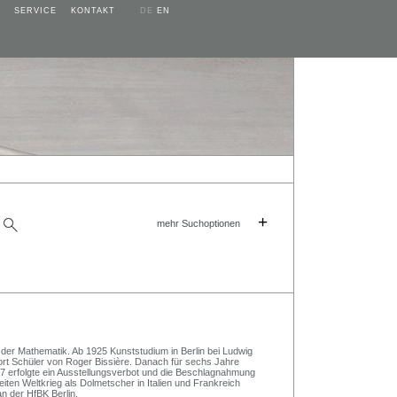
SERVICE
KONTAKT
DE
EN
+
mehr Suchoptionen
der Mathematik. Ab 1925 Kunststudium in Berlin bei Ludwig
dort Schüler von Roger Bissière. Danach für sechs Jahre
37 erfolgte ein Ausstellungsverbot und die Beschlagnahmung
ten Weltkrieg als Dolmetscher in Italien und Frankreich
an der HfBK Berlin.