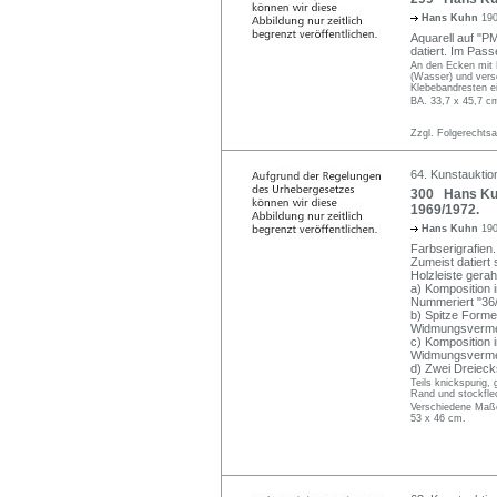
Hans Kuhn
190
Aquarell auf "PM
datiert. Im Pass
An den Ecken mit 
(Wasser) und vers
Klebebandresten ei
BA. 33,7 x 45,7 c
Zzgl. Folgerechts
64. Kunstauktion
300 Hans Kuh
1969/1972.
Hans Kuhn
190
Farbserigrafien.
Zumeist datiert
Holzleiste gera
a) Komposition 
Nummeriert "36/
b) Spitze Formen
Widmungsverme
c) Komposition 
Widmungsverme
d) Zwei Dreieck
Teils knickspurig, 
Rand und stockfle
Verschiedene Maße
53 x 46 cm.