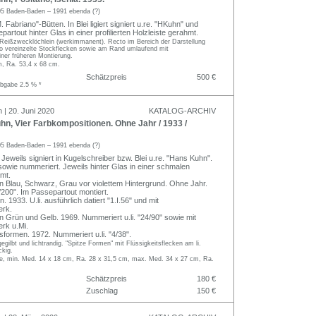
5 Baden-Baden – 1991 ebenda (?)
. Fabriano"-Bütten. In Blei ligiert signiert u.re. "HKuhn" und
epartout hinter Glas in einer profilierten Holzleiste gerahmt.
Reißzwecklöchlein (werkimmanent). Recto im Bereich der Darstellung
o vereinzelte Stockflecken sowie am Rand umlaufend mit
ner früheren Montierung.
m, Ra. 53,4 x 68 cm.
Schätzpreis
500 €
abgabe 2.5 % *
 | 20. Juni 2020
KATALOG-ARCHIV
n, Vier Farbkompositionen. Ohne Jahr / 1933 /
5 Baden-Baden – 1991 ebenda (?)
 Jeweils signiert in Kugelschreiber bzw. Blei u.re. "Hans Kuhn".
 sowie nummeriert. Jeweils hinter Glas in einer schmalen
hmt.
in Blau, Schwarz, Grau vor violettem Hintergrund. Ohne Jahr.
200". Im Passepartout montiert.
. 1933. U.li. ausführlich datiert "1.I.56" und mit
rk.
in Grün und Gelb. 1969. Nummeriert u.li. "24/90" sowie mit
rk u.Mi.
sformen. 1972. Nummeriert u.li. "4/38".
gegilbt und lichtrandig. "Spitze Formen" mit Flüssigkeitsflecken am li.
ckig.
, min. Med. 14 x 18 cm, Ra. 28 x 31,5 cm, max. Med. 34 x 27 cm, Ra.
Schätzpreis
180 €
Zuschlag
150 €