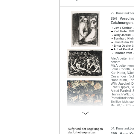
79. Kunstauktion
354 Verschie
Zeichnungen. 
Lovis Corinth
Karl Hofer
1878
Willy Jaeckel
1
Bernhard Klei
Hans Kuhn
190
Ernst Oppler
1
Alfred Partikel
Heinrich Witz
Alle Arbeiten im
datiert.
Mit Arbeiten von
Lovis Corinth, B
Karl Hofer, Näch
César Klein, Sc
Hans Kuhn, Fami
Willy Jaeckel, D
Ernst Oppler, Si
Alfred Partikel, 
Heinrich Witz, K
Pastellkreideze
Ein Blatt leicht s
Min. 20,5 x 27,5 
64. Kunstauktion
299 Hans Kuhn