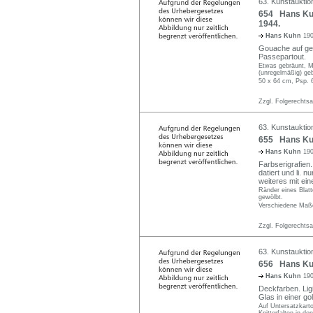
63. Kunstauktio
654 Hans Kuh
1944.
Hans Kuhn
190
Gouache auf gelb
Passepartout.
Etwas gebräunt, Ma
(unregelmäßig) geb
50 x 64 cm, Psp. 
Zzgl. Folgerechts
63. Kunstauktio
655 Hans Kuh
Hans Kuhn
190
Farbserigrafien.
datiert und li. 
weiteres mit ei
Ränder eines Blatte
gewölbt.
Verschiedene Maße
Zzgl. Folgerechts
63. Kunstauktio
656 Hans Kuh
Hans Kuhn
190
Deckfarben. Ligi
Glas in einer go
Auf Untersatzkarto
Knitterfalten in de