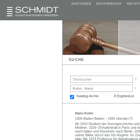
AUKTIONEN
NACHVERKAUF
ARCHIV
SUCHE
x
x
Katalog-Archiv
8 Ergebnisse
Hans Kuhn
1905 Baden-Baden – 1991 ebenda (?)
Ab 1923 Studium der Kunstgeschichte und 
Meidner. 1926–29 Aufenthalt in Paris und 
nach Italien und Rückkehr nach Berlin. 19
seiner Bilder durch das NS-Regime. Im Zwei
tätig. Bis 1974 Professor für Wandmalerei 