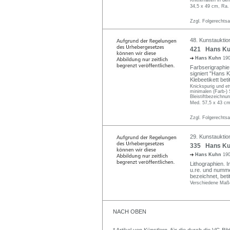
34,5 x 49 cm, Ra.
Zzgl. Folgerechts
48. Kunstauktion
421 Hans Kuh
Hans Kuhn
190
Farbserigraphie 
signiert "Hans K
Klebeetikett bet
Knickspurig und e
minimalen (Farb-) 
Bleistiftbezeichnu
Med. 57,5 x 43 cm
Zzgl. Folgerechts
29. Kunstauktio
335 Hans Kuh
Hans Kuhn
190
Lithographien. I
u.re. und nummer
bezeichnet, betit
Verschiedene Maß
NACH OBEN
* Artikel von Künstlern, für die durch die VG 