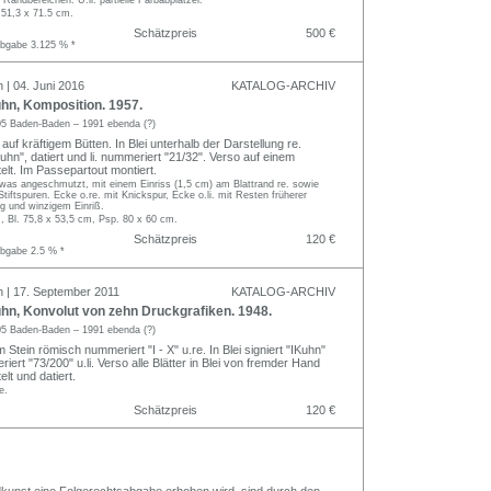
 51,3 x 71.5 cm.
Schätzpreis
500 €
abgabe 3.125 % *
 | 04. Juni 2016
KATALOG-ARCHIV
n, Komposition. 1957.
5 Baden-Baden – 1991 ebenda (?)
auf kräftigem Bütten. In Blei unterhalb der Darstellung re.
uhn", datiert und li. nummeriert "21/32". Verso auf einem
itelt. Im Passepartout montiert.
twas angeschmutzt, mit einem Einriss (1,5 cm) am Blattrand re. sowie
Stiftspuren. Ecke o.re. mit Knickspur, Ecke o.li. mit Resten früherer
ng und winzigem Einriß.
, Bl. 75,8 x 53,5 cm, Psp. 80 x 60 cm.
Schätzpreis
120 €
abgabe 2.5 % *
n | 17. September 2011
KATALOG-ARCHIV
n, Konvolut von zehn Druckgrafiken. 1948.
5 Baden-Baden – 1991 ebenda (?)
m Stein römisch nummeriert "I - X" u.re. In Blei signiert "IKuhn"
iert "73/200" u.li. Verso alle Blätter in Blei von fremder Hand
elt und datiert.
e.
Schätzpreis
120 €
Bildkunst eine Folgerechtsabgabe erhoben wird, sind durch den