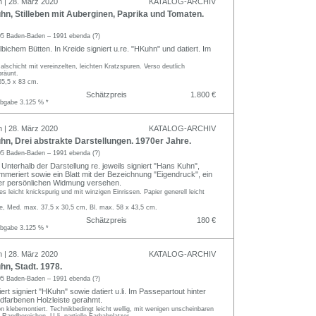
n | 28. März 2020
KATALOG-ARCHIV
n, Stilleben mit Auberginen, Paprika und Tomaten.
5 Baden-Baden – 1991 ebenda (?)
ichem Bütten. In Kreide signiert u.re. "HKuhn" und datiert. Im
lschicht mit vereinzelten, leichten Kratzspuren. Verso deutlich
räunt.
65,5 x 83 cm.
Schätzpreis
1.800 €
abgabe 3.125 % *
n | 28. März 2020
KATALOG-ARCHIV
n, Drei abstrakte Darstellungen. 1970er Jahre.
5 Baden-Baden – 1991 ebenda (?)
 Unterhalb der Darstellung re. jeweils signiert "Hans Kuhn",
nummeriert sowie ein Blatt mit der Bezeichnung "Eigendruck", ein
ner persönlichen Widmung versehen.
s leicht knickspurig und mit winzigen Einrissen. Papier generell leicht
, Med. max. 37,5 x 30,5 cm, Bl. max. 58 x 43,5 cm.
Schätzpreis
180 €
abgabe 3.125 % *
n | 28. März 2020
KATALOG-ARCHIV
n, Stadt. 1978.
5 Baden-Baden – 1991 ebenda (?)
ert signiert "HKuhn" sowie datiert u.li. Im Passepartout hinter
ldfarbenen Holzleiste gerahmt.
n klebemontiert. Technikbedingt leicht wellig, mit wenigen unscheinbaren
n Randbereichen. U.li. partielle Farbabplatzer.