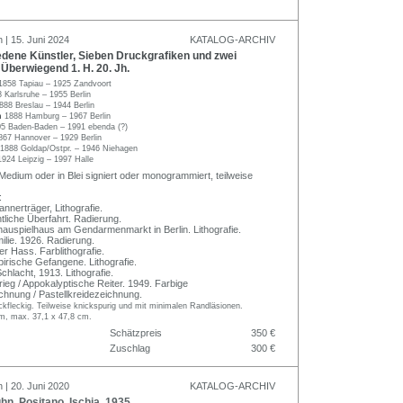
 | 15. Juni 2024
KATALOG-ARCHIV
dene Künstler, Sieben Druckgrafiken und zwei
Überwiegend 1. H. 20. Jh.
1858 Tapiau – 1925 Zandvoort
 Karlsruhe – 1955 Berlin
888 Breslau – 1944 Berlin
n
1888 Hamburg – 1967 Berlin
5 Baden-Baden – 1991 ebenda (?)
867 Hannover – 1929 Berlin
1888 Goldap/Ostpr. – 1946 Niehagen
1924 Leipzig – 1997 Halle
 Medium oder in Blei signiert oder monogrammiert, teilweise
:
annerträger, Lithografie.
tliche Überfahrt. Radierung.
hauspielhaus am Gendarmenmarkt in Berlin. Lithografie.
lie. 1926. Radierung.
er Hass. Farblithografie.
birische Gefangene. Lithografie.
Schlacht, 1913. Lithografie.
rieg / Appokalyptische Reiter. 1949. Farbige
ichnung / Pastellkreidezeichnung.
tockfleckig. Teilweise knickspurig und mit minimalen Randläsionen.
cm, max. 37,1 x 47,8 cm.
Schätzpreis
350 €
Zuschlag
300 €
 | 20. Juni 2020
KATALOG-ARCHIV
, Positano, Ischia. 1935.