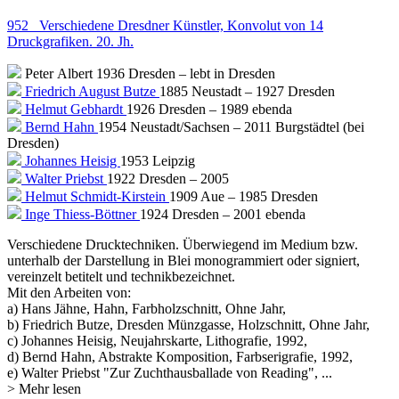
952 Verschiedene Dresdner Künstler, Konvolut von 14
Druckgrafiken. 20. Jh.
Peter Albert
1936 Dresden – lebt in Dresden
Friedrich August Butze
1885 Neustadt – 1927 Dresden
Helmut Gebhardt
1926 Dresden – 1989 ebenda
Bernd Hahn
1954 Neustadt/Sachsen – 2011 Burgstädtel (bei
Dresden)
Johannes Heisig
1953 Leipzig
Walter Priebst
1922 Dresden – 2005
Helmut Schmidt-Kirstein
1909 Aue – 1985 Dresden
Inge Thiess-Böttner
1924 Dresden – 2001 ebenda
Verschiedene Drucktechniken. Überwiegend im Medium bzw.
unterhalb der Darstellung in Blei monogrammiert oder signiert,
vereinzelt betitelt und technikbezeichnet.
Mit den Arbeiten von:
a) Hans Jähne, Hahn, Farbholzschnitt, Ohne Jahr,
b) Friedrich Butze, Dresden Münzgasse, Holzschnitt, Ohne Jahr,
c) Johannes Heisig, Neujahrskarte, Lithografie, 1992,
d) Bernd Hahn, Abstrakte Komposition, Farbserigrafie, 1992,
e) Walter Priebst "Zur Zuchthausballade von Reading",
...
> Mehr lesen