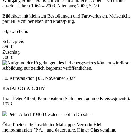
Wolfgang Holler, Hans-Ulrich Lehmann: Peter Albert – Gemälde
aus den Jahren 1964 – 2008. Altenburg 2009, S. 29.
Bildträger mit kleinsten Bestoßungen und Farbverlusten. Malschicht
partiell leicht berieben und kratzspurig.
54,5 x 54 cm.
Schätzpreis
850 €
Zuschlag
700 €
80. Kunstauktion | 02. November 2024
KATALOG-ARCHIV
152 Peter Albert, Komposition (Sich überlagernde Kreissegmente).
1973.
Peter Albert
1936 Dresden – lebt in Dresden
Öl auf beidseitig kaschierter Malpappe. Verso in Blei
monogrammiert "P.A." und datiert u.re. Hinter Glas gerahmt.