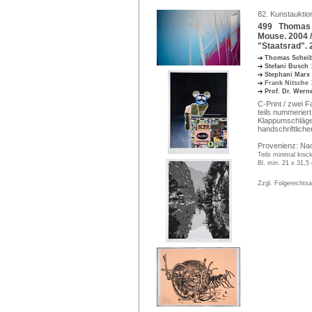
82. Kunstauktion
499 Thomas Sc
Mouse. 2004 /
"Staatsrad". 
Thomas Schei
Stefani Busch
Stephani Marx
Frank Nitsche
Prof. Dr. Wer
C-Print / zwei F
teils nummeriert
Klappumschlägen
handschriftliche
Provenienz: Na
Teils minimal knick
Bl. min. 21 x 31,
Zzgl. Folgerechts