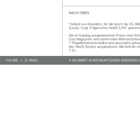
NACH OBEN
* Artikel von Künstlern, für die durch die VG 
Zusatz "zzgl. Folgerechts-Anteil 2,5%" gekenn
Die im Katalog ausgewiesenen Preise sind Schätz
Zuschlagspreis wird damit keine Mehrwertsteu
** Regelbesteuerte Artikel sind gesondert geken
inkl. MwSt (brutto) ausgewiesen. Alle Aufrufe 
7.3.)
HOME
|
E-MAIL
© SCHMIDT KUNSTAUKTIONEN DRESDEN