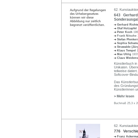
62. Kunstauktio
643 Gerhard 
Sonderausgab
Gerhard Richt
Olaf Holzapfel
Peter Koch
196
Frank Nitsche
Stefan Plenke
Sophia Scham
Strawalde (Jür
Klaus Tempel
Max Uhlig
1937
Claus Weidens
Künstlerbuch in
Unikaten. Überw
teilweise datier
Softcover-Bindun
Das Künstlerbuc
des Gründungst
Künstlerinnen u
> Mehr lesen
Buchmaß 25,3 x 2
62. Kunstauktio
776 Verschied
Franz Ackerm