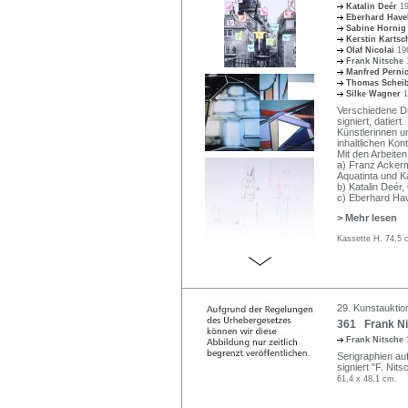
Katalin Deér
19
Eberhard Hav
Sabine Horni
Kerstin Karts
Olaf Nicolai
196
Frank Nitsche
Manfred Perni
Thomas Schei
Silke Wagner
1
Verschiedene Dru
signiert, datier
Künstlerinnen u
inhaltlichen Kont
Mit den Arbeiten
a) Franz Ackerm
Aquatinta und Ka
b) Katalin Deér,
c) Eberhard Ha
> Mehr lesen
Kassette H. 74,5 
29. Kunstauktio
361 Frank Ni
Frank Nitsche
Serigraphien auf
signiert "F. Nit
61,4 x 48,1 cm.