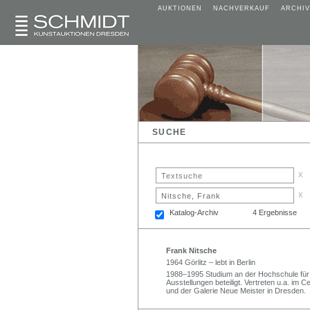
AUKTIONEN
NACHVERKAUF
ARCHIV
SUCHE
x
x
Katalog-Archiv
4 Ergebnisse
Frank Nitsche
1964 Görlitz – lebt in Berlin
1988–1995 Studium an der Hochschule für
Ausstellungen beteiligt. Vertreten u.a. im
und der Galerie Neue Meister in Dresden.