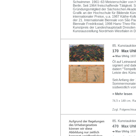
Schwimmer. 1961–63 Meisterschüler von 
Berlin. Seit 1964 freischaffende Tätigkeit
Gründungsmitglied der Sächsischen Akadem
Grafik an der Hochschule für Bildende Kün
internationaler Preise, u.a. 1987 Käthe-Ko
der 21. Internationale Biennale von São Pa
Biennale Fredrikstad, 1998 Hans-Theo-Ric
Kunstpreis der Landeshauptstadt Dresden 
Kunstausstellung Nordrhein-Westfalen in D
85. Kunstauktion
170 Max Uhli
Max Uhlig
1937
Öl auf Leinwand.
signiert und da
datiert "Tempelb
Leiste des Küns
Seit Anfang der
Sommermonate i
südwestlich von
> Mehr lesen
74,5 x 149 cm, Ra
Zzgl. Folgerechts
85. Kunstauktion
470 Max Uhli
Max Uhlig
1937