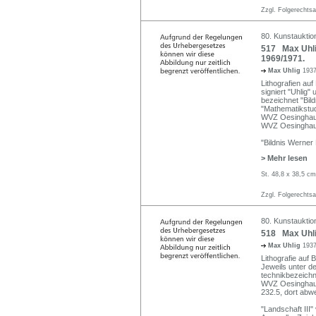
Zzgl. Folgerechts
80. Kunstauktio
517 Max Uhlig
1969/1971.
Max Uhlig
1937
Lithografien auf
signiert "Uhlig" 
bezeichnet "Bild
"Mathematikstu
WVZ Oesinghaus 
WVZ Oesinghaus
"Bildnis Werner 
> Mehr lesen
St. 48,8 x 38,5 cm
Zzgl. Folgerechts
80. Kunstauktio
518 Max Uhli
Max Uhlig
1937
Lithografie auf 
Jeweils unter der
technikbezeichn
WVZ Oesinghaus
232.5, dort abw
"Landschaft III"