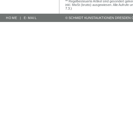
** Regelbesteuerte Artikel sind gesondert geken
inkl. MwSt (brutto) ausgewiesen. Alle Aufrufe 
7.3.)
HOME
|
E-MAIL
© SCHMIDT KUNSTAUKTIONEN DRESDEN