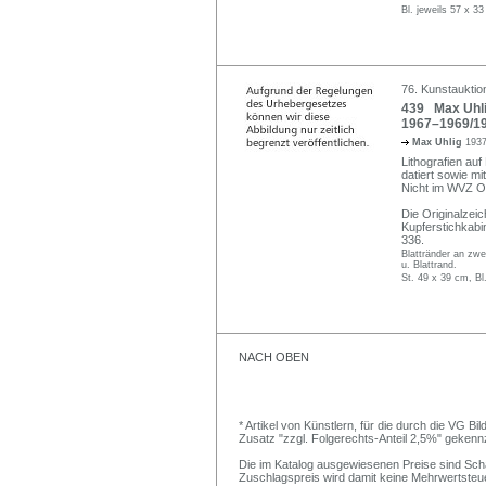
Bl. jeweils 57 x 3
76. Kunstauktion
439 Max Uhlig
1967–1969/19
Max Uhlig
1937
Lithografien auf 
datiert sowie m
Nicht im WVZ O
Die Originalzei
Kupferstichkabi
336.
Blattränder an zwe
u. Blattrand.
St. 49 x 39 cm, Bl
NACH OBEN
* Artikel von Künstlern, für die durch die VG 
Zusatz "zzgl. Folgerechts-Anteil 2,5%" gekenn
Die im Katalog ausgewiesenen Preise sind Schätz
Zuschlagspreis wird damit keine Mehrwertsteu