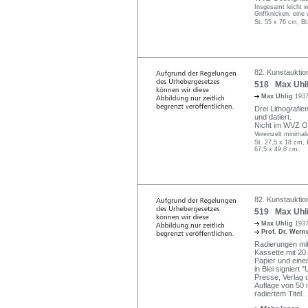
Insgesamt leicht we
Griffknicken, eine
St. 55 x 76 cm, Bl
82. Kunstauktion
518 Max Uhlig,
Max Uhlig
1937
Drei Lithografie
und datiert.
Nicht im WVZ O
Vereinzelt minima
St. 27,5 x 18 cm, 
67,5 x 49,8 cm.
82. Kunstauktion
519 Max Uhli
Max Uhlig
1937
Prof. Dr. Wer
Radierungen mit
Kassette mit 20 
Papier und einer
in Blei signiert
Presse, Verlag 
Auflage von 50 
radiertem Titel.
.