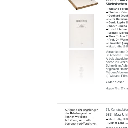
Sächsischen 
Wieland Först
Eberhard Gös
Gotthard Gra
Peter Herman
Gerda Lepke
1
Walter Libuda
Ulrich Lindne
Michael Morg
Thea Richter
1
Prof. Dr. Wer
Strawalde (Jür
Max Uhlig
1937
Verschiedene Dr
30 Arbeiten. Jew
Arbeit abweiche
davon 20 Verkau
Schmidt im Auft
originalen Halb
Mit den Arbeite
a) Wieland Förs
> Mehr lesen
Mappe 76 x 57 cm
79. Kunstauktion
583 Max Uhli
Max Uhlig
1937
Lothar Lang
1
Mappe mit acht L