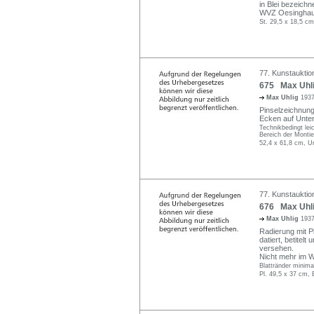
in Blei bezeichn
WVZ Oesinghaus
St. 29,5 x 18,5 cm
77. Kunstauktio
675 Max Uhlig
Max Uhlig
1937
Pinselzeichnung
Ecken auf Unters
Technikbedingt leic
Bereich der Monti
52,4 x 61,8 cm, U
77. Kunstauktio
676 Max Uhli
Max Uhlig
1937
Radierung mit Pla
datiert, betitel
versehen.
Nicht mehr im 
Blattränder minima
Pl. 49,5 x 37 cm, 