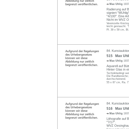
Max Uhlig
1937
Radierung auf Bü
signiert "MUhli
"4/100". Eine Ar
Nicht im WVZ O
Vereinzelte Knicks
leicht gestaucht. 
Pl. 39 x 59 cm, Bl
84. Kunstauktio
515 Max Uhli
Max Uhlig
1937
Aquarell auf Bütt
Hinter Glas in 
Technikbedingt we
Die Randbereiche p
durchscheinend.
55 x 87 cm, Ra. 7
84. Kunstauktio
516 Max Uhlig
Max Uhlig
1937
Lithografie auf B
"7/17".
WVZ Oesinghau