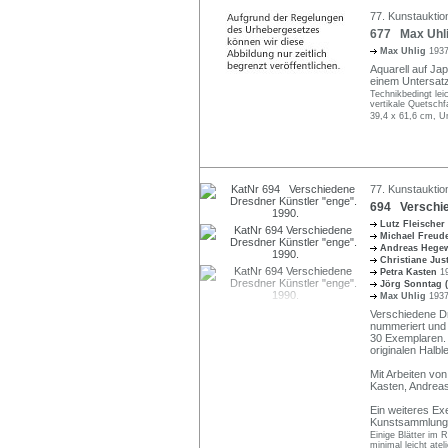
77. Kunstauktio
677 Max Uhli
Max Uhlig
1937
Aquarell auf Jap
einem Untersatz
Technikbedingt lei
vertikale Quetschfa
39,4 x 61,6 cm, U
77. Kunstauktio
694 Verschie
Lutz Fleischer
Michael Freu
Andreas Hege
Christiane Jus
Petra Kasten
1
Jörg Sonntag 
Max Uhlig
1937
Verschiedene Dr
nummeriert und b
30 Exemplaren.
originalen Halb
Mit Arbeiten von
Kasten, Andrea
Ein weiteres Exe
Kunstsammlung
Einige Blätter im 
minimal leicht atel