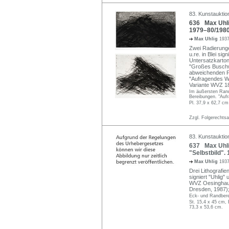
83. Kunstauktio
636 Max Uhli
1979–80/1980
Max Uhlig
1937
Zwei Radierunge
u.re. in Blei sig
Untersatzkarton
"Großes Buschw
abweichenden Pl
"Aufragendes Wa
Variante WVZ 1
Im äußersten Rand
Bereibungen. "Auf
Pl. 37,9 x 62,7 cm
Zzgl. Folgerechts
83. Kunstauktio
637 Max Uhli
"Selbstbild".
Max Uhlig
1937
Drei Lithografie
signiert "Uhlig"
WVZ Oesinghaus 
Dresden, 1987)
Eck- und Randbere
St. 15,4 x 45 cm, 
73,3 x 53,6 cm.