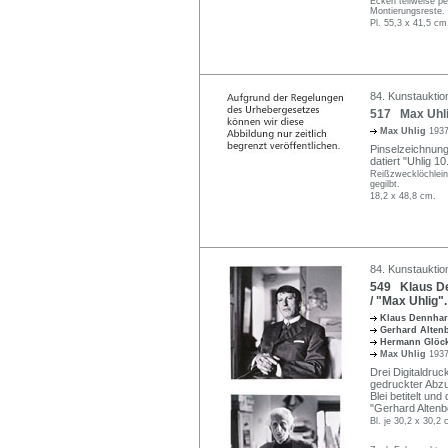
Ecken teilweise per
Montierungsreste.
Pl. 55,3 x 41,5 cm
84. Kunstauktio
517 Max Uhli
Max Uhlig
1937
Pinselzeichnung
datiert "Uhlig 10
Reißzwecklöchlein 
gegilbt.
18,2 x 48,8 cm.
84. Kunstauktio
549 Klaus De
/ "Max Uhlig"
Klaus Dennha
Gerhard Alte
Hermann Glöc
Max Uhlig
1937
Drei Digitaldruc
gedruckter Abzu
Blei betitelt und
"Gerhard Altenbo
Bl. je 30,2 x 30,2 