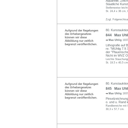
Aquarelle, Zeic
Staatliche Kuns
Stellenweise leicht
St. 24,4 x 36 cm, 
Zzgl. Folgerechts
80. Kunstauktio
844 Max Uhli
Max Uhlig
1937
Lithografie auf 
re. "MUhlig 7.9.7
der "Plauensche
Nicht im WVZ O
Leichte Stauchung
St. 19,5 x 40,5 cm
80. Kunstauktio
845 Max Uhli
Max Uhlig
1937
Pinselzeichnung 
o. und u. Rand 
Randbereiche mit 
30,3 x 57,7 cm.