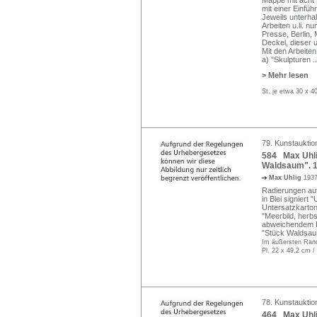
mit einer Einfü
Jeweils unterhalb
Arbeiten u.li. n
Presse, Berlin, 
Deckel, dieser u.
Mit den Arbeiten
a) "Skulpturen
..
> Mehr lesen
St. je etwa 30 x 4
79. Kunstauktion
584 Max Uhlig
Waldsaum". 1
Max Uhlig
1937
Radierungen auf 
in Blei signiert "
Untersatzkarton
"Meerbild, herb
abweichendem P
"Stück Waldsau
Im äußersten Randb
Pl. 22 x 49,2 cm /
78. Kunstauktio
464 Max Uhli