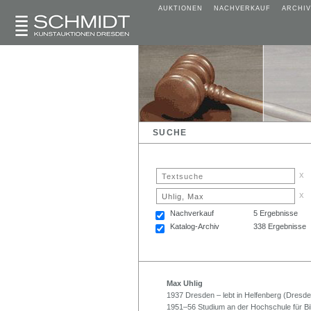
AUKTIONEN
NACHVERKAUF
ARCHIV
SUCHE
x
x
Nachverkauf
5 Ergebnisse
Katalog-Archiv
338 Ergebnisse
Max Uhlig
1937 Dresden – lebt in Helfenberg (Dresde
1951–56 Studium an der Hochschule für B