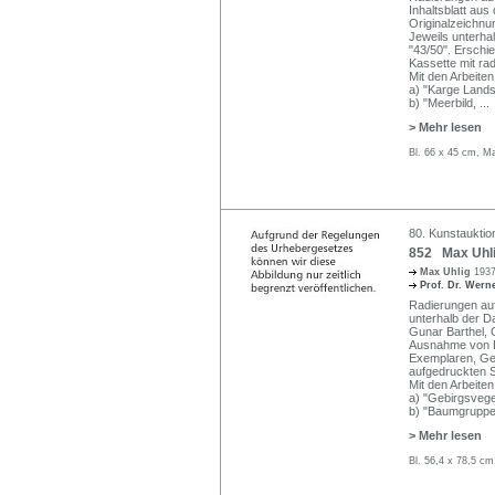
Inhaltsblatt au
Originalzeichn
Jeweils unterhalb
"43/50". Erschie
Kassette mit rad
Mit den Arbeiten
a) "Karge Lands
b) "Meerbild,
...
> Mehr lesen
Bl. 66 x 45 cm, M
80. Kunstauktio
852 Max Uhli
Max Uhlig
1937
Prof. Dr. Wer
Radierungen auf
unterhalb der Da
Gunar Barthel, 
Ausnahme von B
Exemplaren, Ges
aufgedruckten S
Mit den Arbeiten
a) "Gebirgsvege
b) "Baumgruppe
> Mehr lesen
Bl. 56,4 x 78,5 c