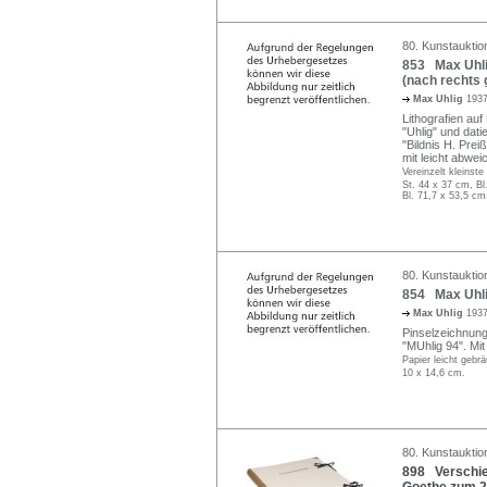
80. Kunstauktio
853 Max Uhlig
(nach rechts 
Max Uhlig
1937
Lithografien auf 
"Uhlig" und dati
"Bildnis H. Pre
mit leicht abwe
Vereinzelt kleinst
St. 44 x 37 cm, Bl
Bl. 71,7 x 53,5 cm
80. Kunstauktio
854 Max Uhli
Max Uhlig
1937
Pinselzeichnung i
"MUhlig 94". Mit
Papier leicht gebrä
10 x 14,6 cm.
80. Kunstauktio
898 Verschie
Goethe zum 2