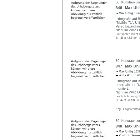
80. Kunstauktio
846 Max Uhlig
Max Uhlig
1937
Lithografie auf B
"MUhlig 71". U.l
Verso bezeichne
Nicht im WVZ O
Blattkanten leicht 
St. 48 x 42,5 cm, 
80. Kunstauktio
847 Max Uhlig
Max Uhlig
1937
Willy Wolff
190
Lithografie auf B
unterhalb der D
montiert.
Nicht im WVZ O
Leicht lichtrandig
St. 47 x 38 cm, Bl
Zzgl. Folgerechts
80. Kunstauktio
848 Max Uhlig
Max Uhlig
1937
Prof. Dr. Wer