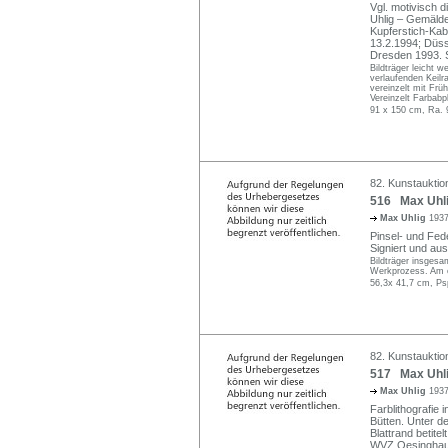
Vgl. motivisch d
Uhlig – Gemälde
Kupferstich-Kab
13.2.1994; Düss
Dresden 1993. S.
Bildträger leicht w
verlaufenden Keilr
vereinzelt mit Frü
Vereinzelt Farbab
91 x 150 cm, Ra. 
82. Kunstauktion
516 Max Uhlig
Max Uhlig
1937
Pinsel- und Fe
Signiert und aus
Bildträger insgesa
Werkprozess. Am o.
56,3x 41,7 cm, Ps
82. Kunstauktion
517 Max Uhli
Max Uhlig
1937
Farblithografie
Bütten. Unter dem
Blattrand betite
WVZ Oesinghaus