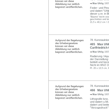
Max Uhlig
1937
Feder- und Pins
und datiert "Uhl
dieser u.re. in 
"Bäume" leicht st
geschnitten und le
21,5 x 40,2 cm / 2
78. Kunstauktio
465 Max Uhlig
Carlfriedrich 
Max Uhlig
1937
Radierung / Aqua
der Darstellung i
betitelt und beze
Nicht im WVZ O
Pl. 20 x 13,5 cm, 
78. Kunstauktio
466 Max Uhli
Max Uhlig
1937
Lithografie bzw.
und datiert u.Mi.
datiert und beti
"Vorzugsdruck"