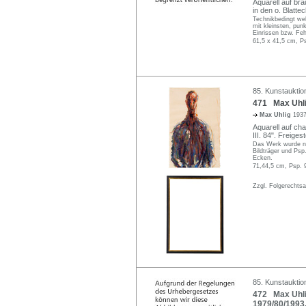
Aquarell auf bräu
in den o. Blatte
Technikbedingt wel
mit kleinsten, pun
Einrissen bzw. Feh
61,5 x 41,5 cm, P
85. Kunstauktion
471 Max Uhlig
Max Uhlig
1937
Aquarell auf cha
III. 84". Freige
Das Werk wurde ni
Bildträger und Psp
Ecken.
71,44,5 cm, Psp. 
Zzgl. Folgerechts
85. Kunstauktion
472 Max Uhlig
1979/80/1993