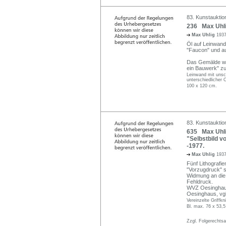
83. Kunstauktio
236 Max Uhli
Max Uhlig
1937
Öl auf Leinwand.
"Faucon" und ausf
Das Gemälde war
ein Bauwerk" zu
Leinwand mit unsc
unterschiedlicher 
100 x 120 cm.
83. Kunstauktio
635 Max Uhlig 
"Selbstbild v
-1977.
Max Uhlig
1937
Fünf Lithografien
"Vorzugdruck" s
Widmung an die 
Fehldruck.
WVZ Oesinghaus 
Oesinghaus, vgl
Vereinzelte Griffkn
Bl. max. 76 x 53,
Zzgl. Folgerechts