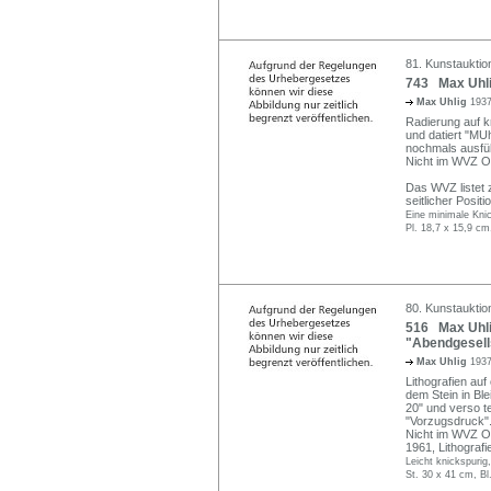
81. Kunstauktio
743 Max Uhlig
Max Uhlig
1937
Radierung auf kr
und datiert "MUhl
nochmals ausführ
Nicht im WVZ O
Das WVZ listet 
seitlicher Positi
Eine minimale Knic
Pl. 18,7 x 15,9 cm
80. Kunstauktio
516 Max Uhli
"Abendgesells
Max Uhlig
1937
Lithografien au
dem Stein in Ble
20" und verso t
"Vorzugsdruck"
Nicht im WVZ Oe
1961, Lithograf
Leicht knickspurig
St. 30 x 41 cm, Bl