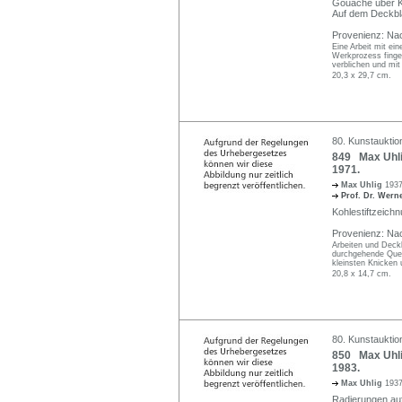
Gouache über Koh
Auf dem Deckblat
Provenienz: Na
Eine Arbeit mit ei
Werkprozess finger
verblichen und mit 
20,3 x 29,7 cm.
80. Kunstauktio
849 Max Uhlig
1971.
Max Uhlig
1937
Prof. Dr. Wer
Kohlestiftzeichn
Provenienz: Na
Arbeiten und Deckb
durchgehende Quet
kleinsten Knicken 
20,8 x 14,7 cm.
80. Kunstauktio
850 Max Uhlig
1983.
Max Uhlig
1937
Radierungen auf