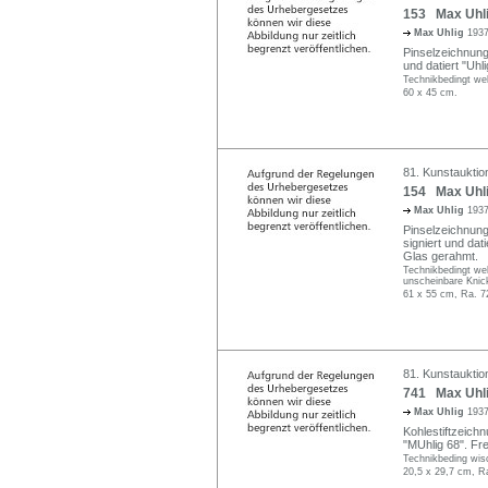
153 Max Uhlig
Max Uhlig
1937
Pinselzeichnung 
und datiert "Uhli
Technikbedingt we
60 x 45 cm.
81. Kunstauktio
154 Max Uhlig
Max Uhlig
1937
Pinselzeichnung
signiert und dat
Glas gerahmt.
Technikbedingt wel
unscheinbare Knic
61 x 55 cm, Ra. 7
81. Kunstauktio
741 Max Uhlig
Max Uhlig
1937
Kohlestiftzeichn
"MUhlig 68". Fre
Technikbeding wisc
20,5 x 29,7 cm, R