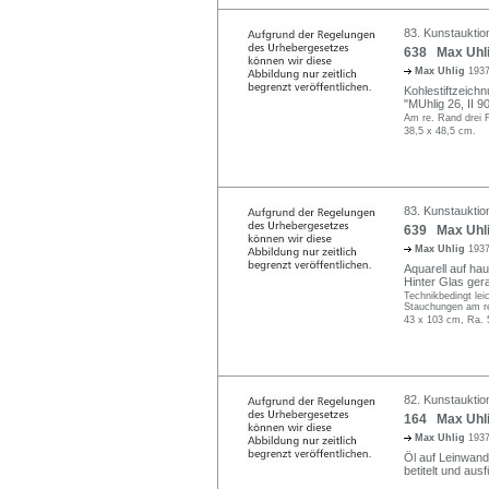
83. Kunstauktio
638 Max Uhlig
Max Uhlig
1937
Kohlestiftzeichn
"MUhlig 26, II 9
Am re. Rand drei 
38,5 x 48,5 cm.
83. Kunstauktio
639 Max Uhlig
Max Uhlig
1937
Aquarell auf hau
Hinter Glas ger
Technikbedingt lei
Stauchungen am r
43 x 103 cm, Ra. 
82. Kunstauktion
164 Max Uhli
Max Uhlig
1937
Öl auf Leinwand.
betitelt und aus