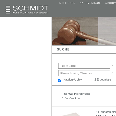
AUKTIONEN
NACHVERKAUF
ARCHIV
SUCHE
x
x
Katalog-Archiv
2 Ergebnisse
Thomas Florschuetz
1957 Zwickau
84. Kunstauktio