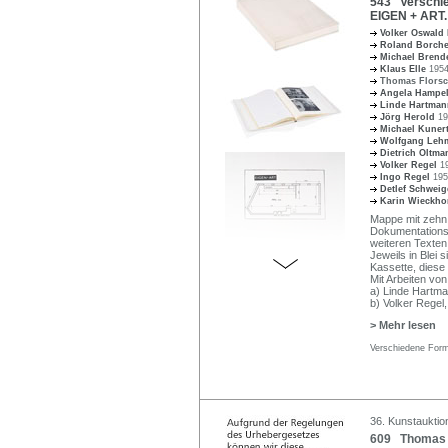
543 Verschie
EIGEN + ART.
Volker Oswald
Roland Borch
Michael Brend
Klaus Elle
1954
Thomas Flors
Angela Hampe
Linde Hartma
Jörg Herold
19
Michael Kuner
Wolfgang Le
Dietrich Oltm
Volker Regel
1
Ingo Regel
195
Detlef Schwei
Karin Wieckho
Mappe mit zehn 
Dokumentationsb
weiteren Texten
Jeweils in Blei s
Kassette, diese
Mit Arbeiten von
a) Linde Hartma
b) Volker Regel,
> Mehr lesen
Verschiedene Form
36. Kunstauktion
609 Thomas Fl