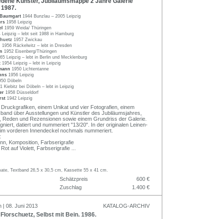
dene Künster, Jubiläumsmappe 2 Jahre Galerie
 1987.
 Baumgart
1944 Bunzlau – 2005 Leipzig
ers
1958 Leipzig
el
1959 Weida/ Thüringen
 Leipzig – lebt seit 1988 in Hamburg
chuetz
1957 Zwickau
l
1956 Räckelwitz – lebt in Dresden
nn
1952 Eisenberg/Thüringen
65 Leipzig – lebt in Berlin und Mecklenburg
t
1954 Leipzig – lebt in Leipzig
hmann
1950 Lichtentanne
anns
1956 Leipzig
950 Döbeln
1 Kiebitz bei Döbeln – lebt in Leipzig
ger
1958 Düsseldorf
rst
1942 Leipzig
Druckgrafiken, einem Unikat und vier Fotografien, einem
and über Ausstellungen und Künstler des Jubiläumsjahres,
, Reden und Rezensionen sowie einem Grundriss der Galerie.
igniert, datiert und nummeriert "13/20". In der originalen Leinen-
 im vorderen Innendeckel nochmals nummeriert.
:
nn, Komposition, Farbserigrafie
 Rot auf Violett, Farbserigrafie
...
ate, Textband 26,5 x 30,5 cm, Kassette 55 x 41 cm.
Schätzpreis
600 €
Zuschlag
1.400 €
 | 08. Juni 2013
KATALOG-ARCHIV
orschuetz, Selbst mit Bein. 1986.