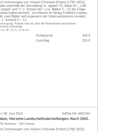
ch Zeichnungen von Johann Christoph Erhard (1795–1822).
latte unterhalb der Darstellung re. signiert "G. Adam fe.", u.Mi.
Campe" und "J. C. Erhard del." u.re. Blätter 5 – 12 der Folge
andschaftszeichnen", erschienen im Verlag Friedrich Campe,
ls zwei Blätter auf insgesamt vier Untersatzkartons montiert.
 C. Erhard) 5 – 12.
knickspurig. Ränder teils bis über die Plattenkante beschnitten.
inimal lichtrandig.
 cm, Bl. 22,3 x 17,8 cm.
Schätzpreis
240 €
Zuschlag
220 €
 | 08. Juni 2013
KATALOG-ARCHIV
am, Vierzehn Landschaftsdarstellungen. Nach 1802.
784 Nürnberg – 1823 ebenda
ch Zeichnungen von Johann Christoph Erhard (1795-1822).