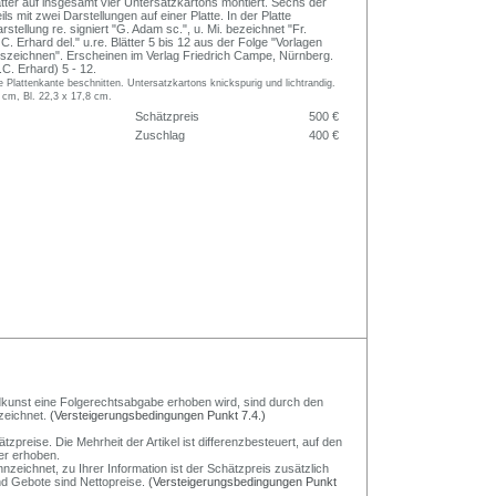
ätter auf insgesamt vier Untersatzkartons montiert. Sechs der
ils mit zwei Darstellungen auf einer Platte. In der Platte
rstellung re. signiert "G. Adam sc.", u. Mi. bezeichnet "Fr.
. Erhard del." u.re. Blätter 5 bis 12 aus der Folge "Vorlagen
zeichnen". Erscheinen im Verlag Friedrich Campe, Nürnberg.
C. Erhard) 5 - 12.
e Plattenkante beschnitten. Untersatzkartons knickspurig und lichtrandig.
 cm, Bl. 22,3 x 17,8 cm.
Schätzpreis
500 €
Zuschlag
400 €
Bildkunst eine Folgerechtsabgabe erhoben wird, sind durch den
zeichnet.
(Versteigerungsbedingungen Punkt 7.4.)
preise. Die Mehrheit der Artikel ist differenzbesteuert, auf den
er erhoben.
nzeichnet, zu Ihrer Information ist der Schätzpreis zusätzlich
und Gebote sind Nettopreise.
(Versteigerungsbedingungen Punkt