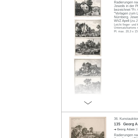
Radierungen na
Jeweils in der P
bezeichnet "Fr. 
"Vorlagen zum L
Nürnberg. Jewei
WVZ Apell (zu J.
Leicht finger- und 
Untersatzkartons m
Pl. max. 20,3 x 15
36. Kunstauktion
135 Georg Ad
Georg Adam
1
Radierungen na