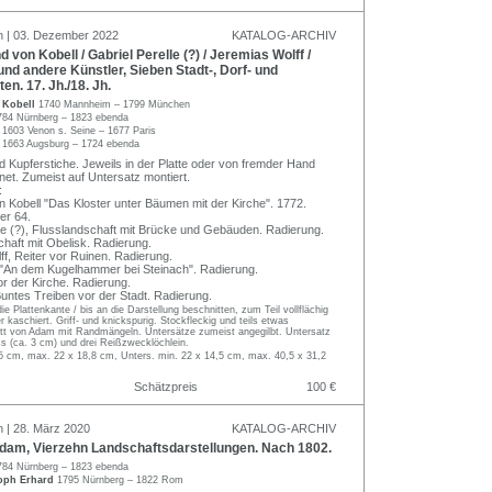
n | 03. Dezember 2022
KATALOG-ARCHIV
von Kobell / Gabriel Perelle (?) / Jeremias Wolff /
d andere Künstler, Sieben Stadt-, Dorf- und
en. 17. Jh./18. Jh.
 Kobell
1740 Mannheim – 1799 München
784 Nürnberg – 1823 ebenda
e
1603 Venon s. Seine – 1677 Paris
f
1663 Augsburg – 1724 ebenda
 Kupferstiche. Jeweils in der Platte oder von fremder Hand
net. Zumeist auf Untersatz montiert.
:
n Kobell "Das Kloster unter Bäumen mit der Kirche". 1772.
er 64.
lle (?), Flusslandschaft mit Brücke und Gebäuden. Radierung.
chaft mit Obelisk. Radierung.
ff, Reiter vor Ruinen. Radierung.
"An dem Kugelhammer bei Steinach". Radierung.
or der Kirche. Radierung.
untes Treiben vor der Stadt. Radierung.
ie Plattenkante / bis an die Darstellung beschnitten, zum Teil vollflächig
r kaschiert. Griff- und knickspurig. Stockfleckig und teils etwas
tt von Adam mit Randmängeln. Untersätze zumeist angegilbt. Untersatz
iss (ca. 3 cm) und drei Reißzwecklöchlein.
,5 cm, max. 22 x 18,8 cm, Unters. min. 22 x 14,5 cm, max. 40,5 x 31,2
Schätzpreis
100 €
n | 28. März 2020
KATALOG-ARCHIV
am, Vierzehn Landschaftsdarstellungen. Nach 1802.
784 Nürnberg – 1823 ebenda
oph Erhard
1795 Nürnberg – 1822 Rom