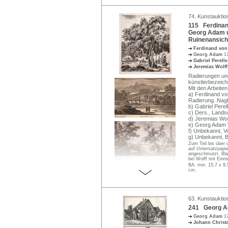
74. Kunstauktio
115 Ferdinand 
Georg Adam un
Ruinenansicht
Ferdinand von
Georg Adam
1
Gabriel Perell
Jeremias Wolf
Radierungen und
künstlerbezeich
Mit den Arbeiten
a) Ferdinand vo
Radierung. Nagl
b) Gabriel Pere
c) Ders., Lands
d) Jeremias Wol
e) Georg Adam 
f) Unbekannt, V
g) Unbekannt, B
Zum Teil bis über d
auf Untersatzpapie
angeschmutzt. Bla
bei Wolff mit Einr
BA. min. 15,7 x 9
cm.
63. Kunstauktio
241 Georg Ad
Georg Adam
1
Johann Christ