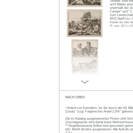
Jeweils zwei Bl
acht Blätter jewe
unterhalb der Da
Campe" und "J. C
zum Landschafts
WVZ Apell (zu J.
Ränder bis über di
Pl. max. 20,3 x 15
NACH OBEN
* Artikel von Künstlern, für die durch die VG 
Zusatz "zzgl. Folgerechts-Anteil 2,5%" gekenn
Die im Katalog ausgewiesenen Preise sind Schätz
Zuschlagspreis wird damit keine Mehrwertsteu
** Regelbesteuerte Artikel sind gesondert geken
inkl. MwSt (brutto) ausgewiesen. Alle Aufrufe 
7.3.)