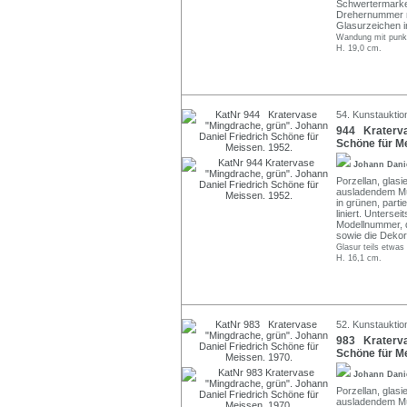
Schwertermarke 
Drehernummer m
Glasurzeichen i
Wandung mit punktf
H. 19,0 cm.
54. Kunstauktio
944 Kraterva
Schöne für Me
Johann Dani
Porzellan, glas
ausladendem Mü
in grünen, parti
liniert. Unterse
Modellnummer, 
sowie die Dekor
Glasur teils etwas
H. 16,1 cm.
52. Kunstauktion
983 Kraterva
Schöne für Me
Johann Dani
Porzellan, glas
ausladendem Mü