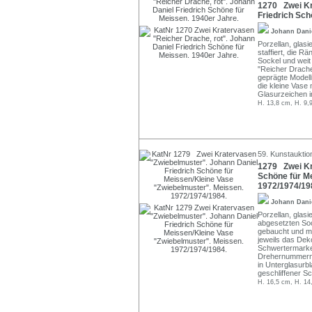
1270 Zwei Kr
Friedrich Sch
Johann Dani
Porzellan, glasie
staffiert, die 
Sockel und wei
"Reicher Drache
geprägte Modell
die kleine Vase
Glasurzeichen i
H. 13,8 cm, H. 9,
59. Kunstauktio
1279 Zwei Kr
Schöne für M
1972/1974/19
Johann Dani
Porzellan, glasi
abgesetzten So
gebaucht und m
jeweils das Dek
Schwertermarken
Drehernummern 
in Unterglasurb
geschliffener S
H. 16,5 cm, H. 14