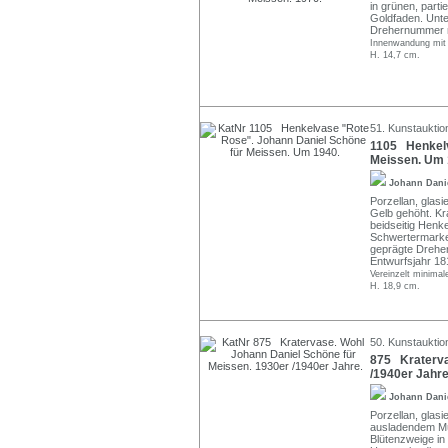
in grünen, parti
Goldfaden. Unte
Drehernummer m
Innenwandung mit 
H. 14,7 cm.
51. Kunstauktio
1105 Henkelv
Meissen. Um 
Johann Dani
Porzellan, glasi
Gelb gehöht. Kr
beidseitig Henk
Schwertermarke 
geprägte Drehe
Entwurfsjahr 18
Vereinzelt minima
H. 18,9 cm.
50. Kunstauktio
875 Kraterva
/1940er Jahre
Johann Dani
Porzellan, glas
ausladendem Mü
Blütenzweige in