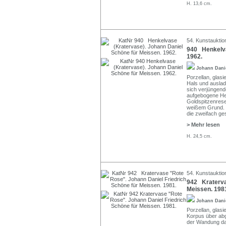
H. 13,6 cm.
54. Kunstauktio
940 Henkelva
1962.
Johann Dani
Porzellan, glas
Hals und auslad
sich verjüngend
aufgebogene Hen
Goldspitzenrese
weißem Grund. Rä
die zweifach ges
> Mehr lesen
H. 24,5 cm.
54. Kunstauktio
942 Kraterva
Meissen. 198
Johann Dani
Porzellan, glasi
Korpus über ab
der Wandung das