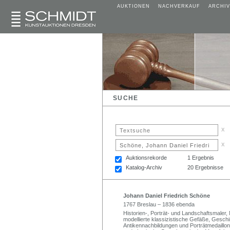
AUKTIONEN
NACHVERKAUF
ARCHIV
SUCHE
x
x
Auktionsrekorde
1 Ergebnis
Katalog-Archiv
20 Ergebnisse
Johann Daniel Friedrich Schöne
1767 Breslau – 1836 ebenda
Historien-, Porträt- und Landschaftsmaler,
modellierte klassizistische Gefäße, Gesch
Antikennachbildungen und Porträtmedaillon