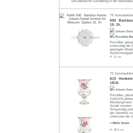
und plastische Gestaltung in der Manufakt
79. Kunstauktion
690 Bambus-K
18. Jh.
Johann Dani
Porzellan-M
Porzellan, glasi
Unterseitig die
geprägter Model
Ausformungsjah
H. 11 cm.
73. Kunstauktio
810 Henkelva
1818.
Johann Dani
Porzellan, glasi
Gedrückt gebau
Mündungsrand. A
Schaft montiert
Schauseitig und
der Standfuß sow
Unterseits die 
> Mehr lesen
H. 28,6 cm.