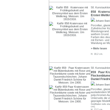
58. Kunstauktio
858 Kraterva
Ersten Weltkr
Johann Dani
Porzellan, glasi
Zylindrischer 
Mündungsrand. Z
weißem Grund. V
Farben des deut
mit Eichen- und
Wandung an Mün
> Mehr lesen
H. 16,2 cm.
58. Kunstauktio
859 Paar Kra
Flockenblume
Daniel Friedr
Johann Dani
Porzellan, glas
ausladendem Mün
polychromen Auf
Unterseits die v
geprägte Modell
Goldfäden teils et
cm).
H. 13,2 cm.