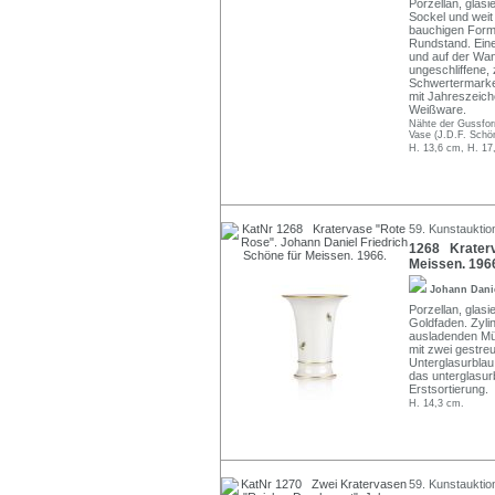
Porzellan, glas
Sockel und wei
bauchigen Form
Rundstand. Eine
und auf der Wan
ungeschliffene, 
Schwertermarke
mit Jahreszeich
Weißware.
Nähte der Gussform
Vase (J.D.F. Schön
H. 13,6 cm, H. 17
59. Kunstauktio
1268 Kraterv
Meissen. 196
Johann Dani
Porzellan, glasi
Goldfaden. Zyli
ausladenden Mü
mit zwei gestre
Unterglasurblau
das unterglasur
Erstsortierung.
H. 14,3 cm.
59. Kunstauktio