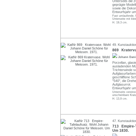
Unterseits die 
geprägte Modell
sowie die Dekor
Entwurfsjahr um
Fast umlaufende, fe
Unterseite mit klei
H. 19,3 cm.
49. Kunstauktio
869 Kraterva
Johann Dani
Porzellan, glas
ausladenden Mü
Trichterwinde s
Aufglasurfarben
geschliffene Sc
"540", die Dre
Aufglasurrot.
Entwurfsjahr um
Unterseits verein
unscheinbare Krat
H. 13,9 cm.
47. Kunstauktio
713 Empire-T
Um 1830.