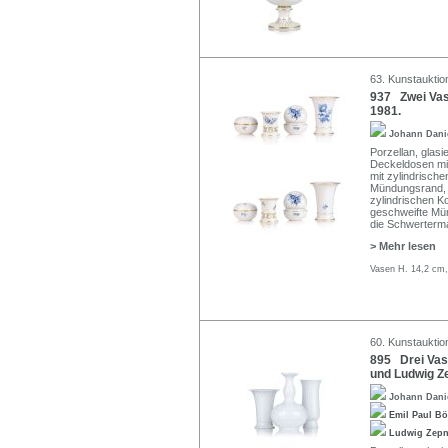
63. Kunstauktio
937 Zwei Vas
1981.
Johann Dani
Porzellan, glasie
Deckeldosen mit
mit zylindrisch
Mündungsrand, w
zylindrischen K
geschweifte Mü
die Schwerterma
> Mehr lesen
Vasen H. 14,2 cm,
60. Kunstauktion
895 Drei Vase
und Ludwig Z
Johann Dani
Emil Paul B
Ludwig Zep