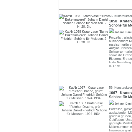
56. Kunstauktion
1058 Kraterv
Schöne für Me
Johann Dani
Porzellan, glas
ausladendem Mü
russisch grün st
Aufglasurfarben
Schwertermarke
sowie die Drehe
Eisenrot. Erstso
In der Darstellung 
H. 17 cm.
56. Kunstauktion
1067 Kraterv
Schöne für M
Johann Dani
Porzellan, glas
ausladenden Mü
grün" in grünen,
Goldfaden. Unte
geprägte Model
Malernummer in
Innenwandung mit 