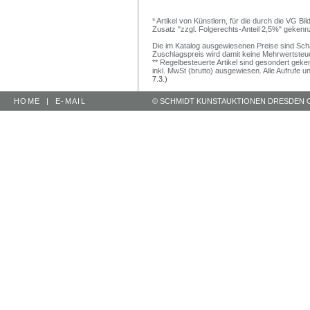
* Artikel von Künstlern, für die durch die VG 
Zusatz "zzgl. Folgerechts-Anteil 2,5%" gekenn
Die im Katalog ausgewiesenen Preise sind Schätz
Zuschlagspreis wird damit keine Mehrwertsteu
** Regelbesteuerte Artikel sind gesondert geken
inkl. MwSt (brutto) ausgewiesen. Alle Aufrufe 
7.3.)
HOME
|
E-MAIL
© SCHMIDT KUNSTAUKTIONEN DRESDEN