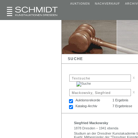
AUKTIONEN
NACHVERKAUF
ARCHIV
SUCHE
x
x
Auktionsrekorde
1 Ergebnis
Katalog-Archiv
7 Ergebnisse
Siegfried Mackowsky
1878 Dresden – 1941 ebenda
Studium an der Dresdner Kunstakademie bei
Kuehl. Mitbegründer der "Dresdner Künstl