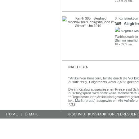
21,5 x 29 cm.
8. Kunstauktion 
305 Siegfrie
Siegfried M
Farbholzschnitt 
Blatt minimal li
18 x 27,5 cm.
NACH OBEN
* Artikel von Künstlern, für die durch die VG 
Zusatz "zzgl. Folgerechts-Anteil 2,5%" gekenn
Die im Katalog ausgewiesenen Preise sind Schätz
Zuschlagspreis wird damit keine Mehrwertsteu
** Regelbesteuerte Artikel sind gesondert geken
inkl. MwSt (brutto) ausgewiesen. Alle Aufrufe 
7.3.)
HOME
|
E-MAIL
© SCHMIDT KUNSTAUKTIONEN DRESDEN