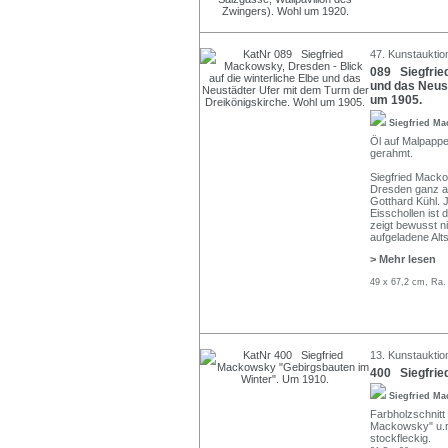
47. Kunstauktio
089 Siegfried
und das Neust
um 1905.
Siegfried M
Öl auf Malpappe
gerahmt.
Siegfried Macko
Dresden ganz al
Gotthard Kühl. 
Eisschollen ist
zeigt bewusst n
aufgeladene Alt
> Mehr lesen
49 x 67,2 cm, Ra.
13. Kunstauktio
400 Siegfrie
Siegfried M
Farbholzschnitt 
Mackowsky" u.re.
stockfleckig.