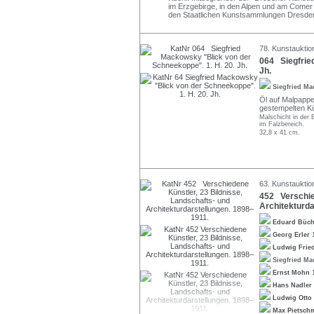
im Erzgebirge, in den Alpen und am Comer 
den Staatlichen Kunstsammlungen Dresden 
78. Kunstauktio
064 Siegfrie
Jh.
Siegfried M
Öl auf Malpappe
gestempelten Kün
Malschicht in der E
im Falzbereich.
32,8 x 41 cm.
63. Kunstauktio
452 Verschied
Architekturda
Eduard Büc
Georg Erler
Ludwig Frie
Siegfried M
Ernst Mohn
Hans Nadler
Ludwig Otto
Max Pietsc