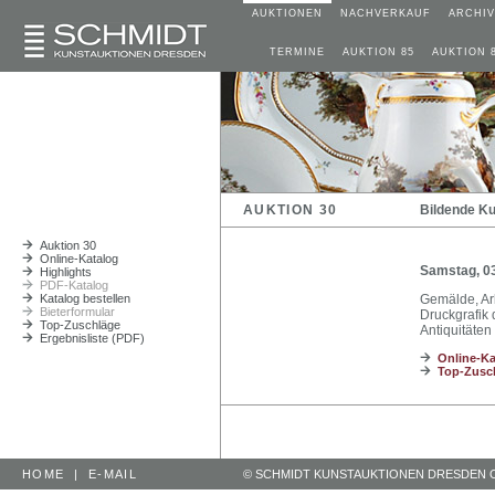
AUKTIONEN
NACHVERKAUF
ARCHIV
TERMINE
AUKTION 85
AUKTION 
AUKTION 30
Bildende Ku
Auktion 30
Online-Katalog
Samstag, 0
Highlights
PDF-Katalog
Katalog bestellen
Gemälde, Ar
Bieterformular
Druckgrafik 
Top-Zuschläge
Antiquitäte
Ergebnisliste (PDF)
Online-Ka
Top-Zusc
HOME
|
E-MAIL
© SCHMIDT KUNSTAUKTIONEN DRESDEN