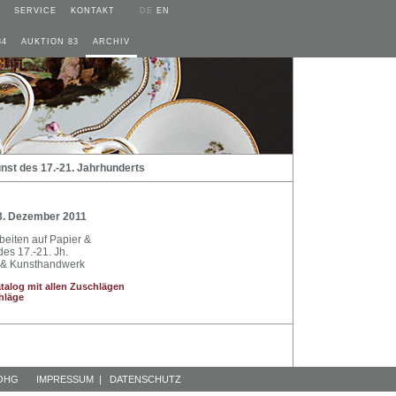
SERVICE
KONTAKT
DE
EN
84
AUKTION 83
ARCHIV
nst des 17.-21. Jahrhunderts
3. Dezember 2011
beiten auf Papier &
des 17.-21. Jh.
n & Kunsthandwerk
talog mit allen Zuschlägen
hläge
 OHG
IMPRESSUM
|
DATENSCHUTZ