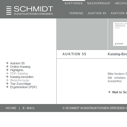
AUKTIONEN
NACHVERKAUF
ARCHIV
TERMINE
AUKTION 85
AUKTION 
AUKTION 55
Katalog-Bes
Auktion 55
Online-Katalog
Highlights
PDF-Katalog
Bitte fordern
Katalog bestellen
Wir erheben 
Bieterformular
kostenfrei.
Top-Zuschläge
Ergebnisliste (PDF)
Mail to S
HOME
|
E-MAIL
© SCHMIDT KUNSTAUKTIONEN DRESDEN