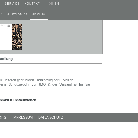
SERVICE
KONTAKT
DE
EN
84
AUKTION 83
ARCHIV
tellung
 Sie unseren gedruckten Farbkatalog per E-Mail an.
eine Schutzgebühr von 8.00 €, der Versand ist für Sie
chmidt Kunstauktionen
 OHG
IMPRESSUM
|
DATENSCHUTZ