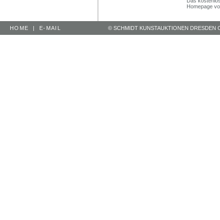
Das kostenlos
Homepage vo
HOME
|
E-MAIL
© SCHMIDT KUNSTAUKTIONEN DRESDEN