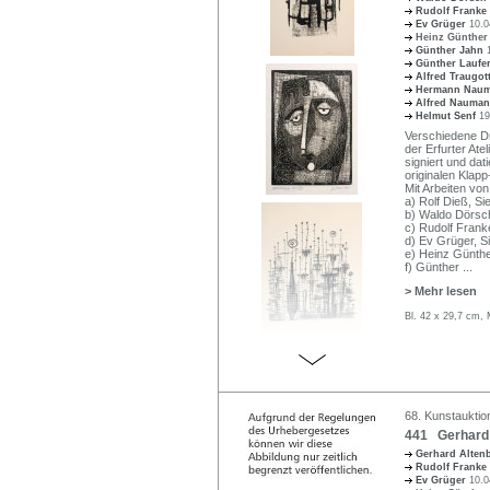
Rudolf Franke
Ev Grüger
10.0
Heinz Günthe
Günther Jahn
Günther Laufe
Alfred Traugot
Hermann Nau
Alfred Nauma
Helmut Senf
19
Verschiedene Dr
der Erfurter Ate
signiert und dat
originalen Klap
Mit Arbeiten von
a) Rolf Dieß, Si
b) Waldo Dörsch
c) Rudolf Franke
d) Ev Grüger, S
e) Heinz Günthe
f) Günther
...
> Mehr lesen
Bl. 42 x 29,7 cm,
68. Kunstauktion
441 Gerhard A
Gerhard Alte
Rudolf Franke
Ev Grüger
10.0