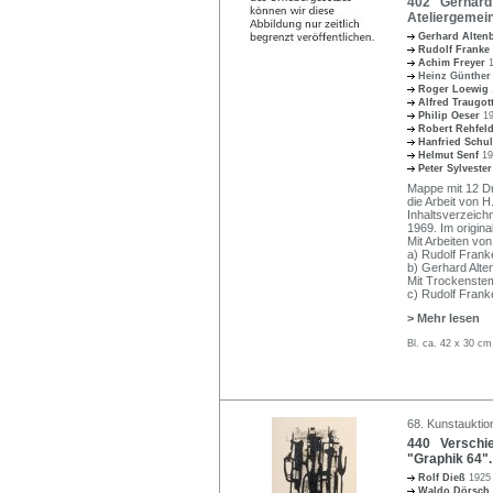
402 Gerhard 
Ateliergemein
Gerhard Alte
Rudolf Franke
Achim Freyer
Heinz Günthe
Roger Loewig
Alfred Traugot
Philip Oeser
1
Robert Rehfel
Hanfried Schu
Helmut Senf
19
Peter Sylveste
Mappe mit 12 Dru
die Arbeit von H.
Inhaltsverzeichn
1969. Im origin
Mit Arbeiten von
a) Rudolf Franke
b) Gerhard Alte
Mit Trockenste
c) Rudolf Frank
> Mehr lesen
Bl. ca. 42 x 30 c
68. Kunstauktion
440 Verschie
"Graphik 64".
Rolf Dieß
1925
Waldo Dörsch