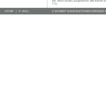
inkl. MwSt (brutto) ausgewiesen. Alle Aufrufe 
7.3.)
HOME
|
E-MAIL
© SCHMIDT KUNSTAUKTIONEN DRESDEN