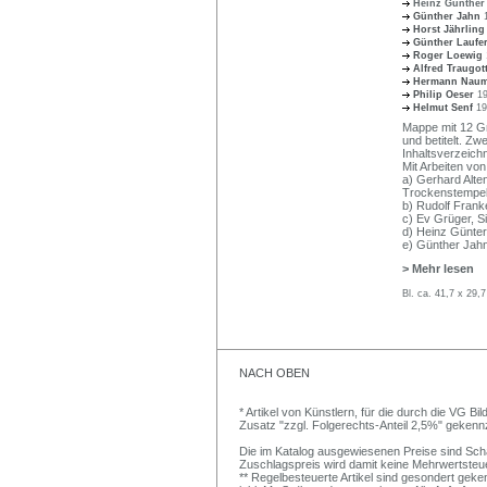
Heinz Günthe
Günther Jahn
Horst Jährlin
Günther Laufe
Roger Loewig
Alfred Traugot
Hermann Nau
Philip Oeser
1
Helmut Senf
19
Mappe mit 12 Gra
und betitelt. Z
Inhaltsverzeichn
Mit Arbeiten von
a) Gerhard Alten
Trockenstempel
b) Rudolf Franke
c) Ev Grüger, S
d) Heinz Günter
e) Günther Jahn
> Mehr lesen
Bl. ca. 41,7 x 29
NACH OBEN
* Artikel von Künstlern, für die durch die VG 
Zusatz "zzgl. Folgerechts-Anteil 2,5%" gekenn
Die im Katalog ausgewiesenen Preise sind Schätz
Zuschlagspreis wird damit keine Mehrwertsteu
** Regelbesteuerte Artikel sind gesondert geken