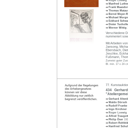
Roger Loewig
Manfred Luthe
Frank Maasdo
Thomas Matau
Bernd Meyer-R
Michael Morg
Eckhard Schw
Dieter Tuchol
Werner Wittig
Verschiedene Dru
nummeriert sowi
Mit Arbeiten vo
Jansong, Micha
Ebersbach, Diet
Jeschke, Eckha
Fußmann, Thoma
Zumeist guter Zus
Bl. min. 17 x 24 
77. Kunstauktio
434 Gerhard 
"Ateliergemei
Gerhard Alte
Waldo Dörsch
Rudolf Franke
Ingo Kirchner
Roger Loewig
Alfred Traugot
Philip Öser
192
Robert Rehfel
Hanfried Schu