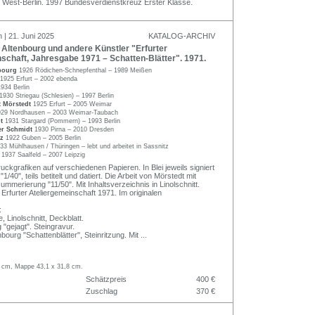
 West-Berlin. 1997 Bundesverdienstkreuz Erster Klasse.
 | 21. Juni 2025
KATALOG-ARCHIV
Altenbourg und andere Künstler "Erfurter
schaft, Jahresgabe 1971 – Schatten-Blätter". 1971.
nbourg
1926 Rödichen-Schnepfenthal – 1989 Meißen
1925 Erfurt – 2002 ebenda
1934 Berlin
1930 Striegau (Schlesien) – 1997 Berlin
t Mörstedt
1925 Erfurt – 2005 Weimar
929 Nordhausen – 2003 Weimar-Taubach
dt
1931 Stargard (Pommern) – 1993 Berlin
ner Schmidt
1930 Pirna – 2010 Dresden
lz
1922 Guben – 2005 Berlin
33 Mühlhausen / Thüringen – lebt und arbeitet in Sassnitz
r
1937 Saalfeld – 2007 Leipzig
uckgrafiken auf verschiedenen Papieren. In Blei jeweils signiert
/40", teils betitelt und datiert. Die Arbeit von Mörstedt mit
mmerierung "11/50". Mit Inhaltsverzeichnis in Linolschnitt.
Erfurter Ateliergemeinschaft 1971. Im originalen
.
:
, Linolschnitt, Deckblatt.
"gejagt". Steingravur.
bourg "Schattenblätter", Steinritzung. Mit
...
,2 cm, Mappe 43,1 x 31,8 cm.
Schätzpreis
400 €
Zuschlag
370 €