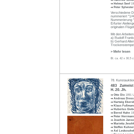
Helmut Senf
19
Peter Sylveste
Verschiedene Dr
nummeriert "1/40
Nummerierung "1
Erfurter Atelie
originalen Flüg
Mit den Arbeiten
a) Rudolf Franke
b) Gerhard Alten
Trockenstempel
> Mehr lesen
Bl. ca. 42 x 30,5
78. Kunstauktio
483 Zumeist D
H. 20. Jh.
Otto Dix
1891 U
Andreas Dres
Hartwig Eber
Klaus Fußma
Hubertus Gie
Bernd Hahn
19
Peter Herrma
Joachim Jans
Marietta Jesc
Steffen Kuhner
Axl Leskosch