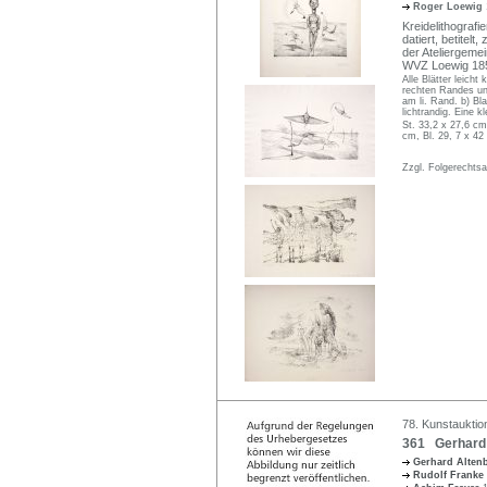
Roger Loewig
Kreidelithografi
datiert, betitel
der Ateliergemei
WVZ Loewig 185,
Alle Blätter leicht
rechten Randes und
am li. Rand. b) Bla
lichtrandig. Eine k
St. 33,2 x 27,6 cm
cm, Bl. 29, 7 x 42
Zzgl. Folgerechts
78. Kunstauktio
361 Gerhard A
Gerhard Alte
Rudolf Franke