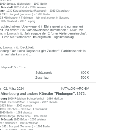
1934 Berlin
1930 Striegau (Schlesien) – 1997 Berlin
t Mörstedt
1925 Erfurt – 2005 Weimar
mann
1930 Kötzschenbroda (Radebeul) – 2025 Dittersbach
dt
1931 Stargard (Pommern) – 1993 Berlin
33 Mühlhausen / Thüringen – lebt und arbeitet in Sassnitz
r
1937 Saalfeld – 2007 Leipzig
ucktechniken. Überwiegend in Blei signiert und nummeriert
itelt und datiert. Ein Blatt abweichend nummeriert "11/50". Mit
is in Linolschnitt. Jahresgabe der Erfurter Ateliergemeinschaft
 1 von 50 Exemplaren. Im originalen Flügelumschlag.
:
, Linolschnitt, Deckblatt.
bourg "Der kleine Regisseur gibt Zeichen". Farblinolschnitt in
rün auf starkem und
...
m, Mappe 43,5 x 31 cm.
Schätzpreis
600 €
Zuschlag
500 €
n | 02. März 2024
KATALOG-ARCHIV
Altenbourg und andere Künstler "Findungen". 1972.
nbourg
1926 Rödichen-Schnepfenthal – 1989 Meißen
1928 Oberweid/Rhön, Thüringen – 2012 ebenda
1925 Erfurt – 2002 ebenda
1933 Tetschen – 2018 Neu Frauenmark
1930 Berlin – 1983 ebenda
1930 Striegau (Schlesien) – 1997 Berlin
t Mörstedt
1925 Erfurt – 2005 Weimar
9 Nordhausen – lebt in Weimar
dt
1931 Stargard (Pommern) – 1993 Berlin
lz
1922 Guben – 2005 Berlin