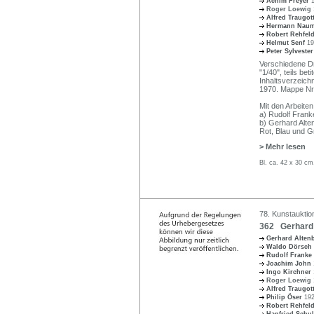
Achim Freyer
Roger Loewig
Alfred Traugot
Hermann Nau
Robert Rehfel
Helmut Senf
19
Peter Sylveste
Verschiedene Dr
"1/40", teils bet
Inhaltsverzeichn
1970. Mappe Nr.
Mit den Arbeiten
a) Rudolf Franke
b) Gerhard Alten
Rot, Blau und G
> Mehr lesen
Bl. ca. 42 x 30 c
78. Kunstauktio
362 Gerhard 
Gerhard Alte
Waldo Dörsch
Rudolf Franke
Joachim John
Ingo Kirchner
Roger Loewig
Alfred Traugot
Philip Öser
192
Robert Rehfel
Hanfried Schu