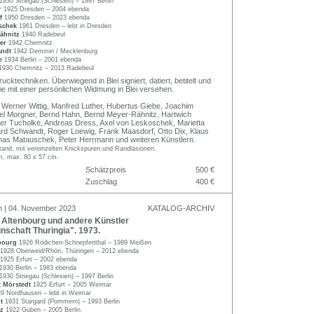
1930 Striegau (Schlesien) – 1997 Berlin
r
1925 Dresden – 2004 ebenda
rf
1950 Dresden – 2023 ebenda
schek
1961 Dresden – lebt in Dresden
ähnitz
1940 Radebeul
ner
1942 Chemnitz
andt
1942 Demmin / Mecklenburg
ke
1934 Berlin – 2001 ebenda
1930 Chemnitz – 2013 Radebeul
cktechniken. Überwiegend in Blei signiert, datiert, betitelt und
e mit einer persönlichen Widmung in Blei versehen.
n Werner Wittig, Manfred Luther, Hubertus Giebe, Joachim
el Morgner, Bernd Hahn, Bernd Meyer-Rähnitz, Hartwich
er Tucholke, Andreas Dress, Axel von Leskoschek, Marietta
rd Schwandt, Roger Loewig, Frank Maasdorf, Otto Dix, Klaus
s Matauschek, Peter Herrmann und weiteren Künstlern.
tand, mit vereinzelten Knickspuren und Randläsionen.
cm, max. 80 x 57 cm.
Schätzpreis
500 €
Zuschlag
400 €
n | 04. November 2023
KATALOG-ARCHIV
Altenbourg und andere Künstler
nschaft Thuringia". 1973.
nbourg
1926 Rödichen-Schnepfenthal – 1989 Meißen
1928 Oberweid/Rhön, Thüringen – 2012 ebenda
1925 Erfurt – 2002 ebenda
1930 Berlin – 1983 ebenda
1930 Striegau (Schlesien) – 1997 Berlin
t Mörstedt
1925 Erfurt – 2005 Weimar
9 Nordhausen – lebt in Weimar
dt
1931 Stargard (Pommern) – 1993 Berlin
lz
1922 Guben – 2005 Berlin