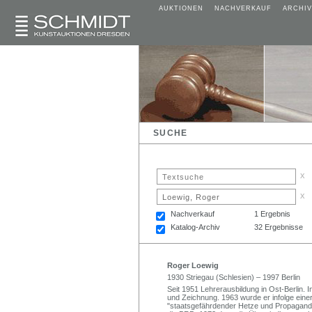
AUKTIONEN
NACHVERKAUF
ARCHIV
SUCHE
x
x
Nachverkauf
1 Ergebnis
Katalog-Archiv
32 Ergebnisse
Roger Loewig
1930 Striegau (Schlesien) – 1997 Berlin
Seit 1951 Lehrerausbildung in Ost-Berlin. I
und Zeichnung. 1963 wurde er infolge eine
"staatsgefährdender Hetze und Propaganda" 