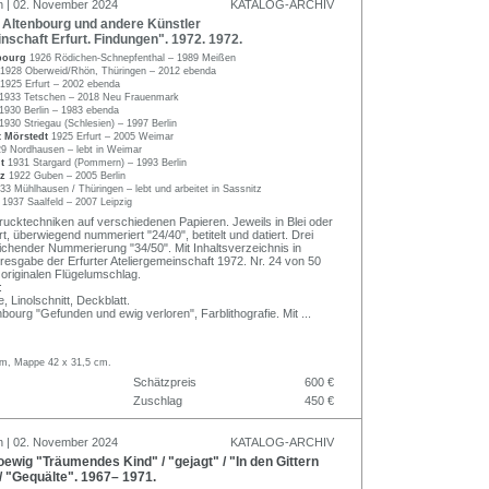
n | 02. November 2024
KATALOG-ARCHIV
Altenbourg und andere Künstler
nschaft Erfurt. Findungen". 1972. 1972.
nbourg
1926 Rödichen-Schnepfenthal – 1989 Meißen
1928 Oberweid/Rhön, Thüringen – 2012 ebenda
1925 Erfurt – 2002 ebenda
1933 Tetschen – 2018 Neu Frauenmark
1930 Berlin – 1983 ebenda
1930 Striegau (Schlesien) – 1997 Berlin
t Mörstedt
1925 Erfurt – 2005 Weimar
9 Nordhausen – lebt in Weimar
dt
1931 Stargard (Pommern) – 1993 Berlin
lz
1922 Guben – 2005 Berlin
33 Mühlhausen / Thüringen – lebt und arbeitet in Sassnitz
r
1937 Saalfeld – 2007 Leipzig
ucktechniken auf verschiedenen Papieren. Jeweils in Blei oder
ert, überwiegend nummeriert "24/40", betitelt und datiert. Drei
eichender Nummerierung "34/50". Mit Inhaltsverzeichnis in
hresgabe der Erfurter Ateliergemeinschaft 1972. Nr. 24 von 50
originalen Flügelumschlag.
:
, Linolschnitt, Deckblatt.
bourg "Gefunden und ewig verloren", Farblithografie. Mit
...
 cm, Mappe 42 x 31,5 cm.
Schätzpreis
600 €
Zuschlag
450 €
n | 02. November 2024
KATALOG-ARCHIV
wig "Träumendes Kind" / "gejagt" / "In den Gittern
/ "Gequälte". 1967– 1971.