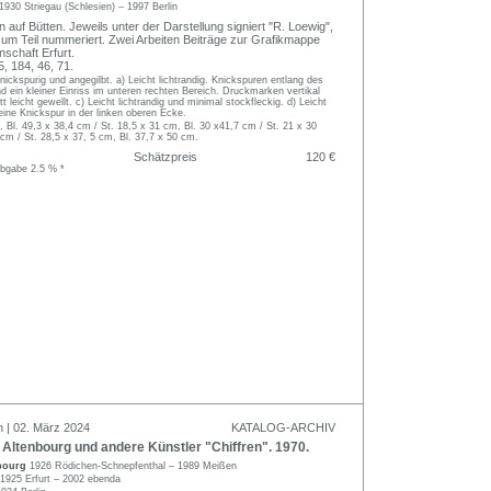
1930 Striegau (Schlesien) – 1997 Berlin
en auf Bütten. Jeweils unter der Darstellung signiert "R. Loewig",
t, zum Teil nummeriert. Zwei Arbeiten Beiträge zur Grafikmappe
nschaft Erfurt.
 184, 46, 71.
 knickspurig und angegilbt. a) Leicht lichtrandig. Knickspuren entlang des
 ein kleiner Einriss im unteren rechten Bereich. Druckmarken vertikal
tt leicht gewellt. c) Leicht lichtrandig und minimal stockfleckig. d) Leicht
leine Knickspur in der linken oberen Ecke.
, Bl. 49,3 x 38,4 cm / St. 18,5 x 31 cm, Bl. 30 x41,7 cm / St. 21 x 30
 cm / St. 28,5 x 37, 5 cm, Bl. 37,7 x 50 cm.
Schätzpreis
120 €
abgabe 2.5 % *
n | 02. März 2024
KATALOG-ARCHIV
ltenbourg und andere Künstler "Chiffren". 1970.
nbourg
1926 Rödichen-Schnepfenthal – 1989 Meißen
1925 Erfurt – 2002 ebenda