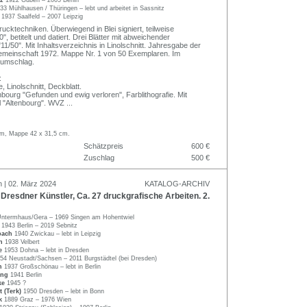
33 Mühlhausen / Thüringen – lebt und arbeitet in Sassnitz
r
1937 Saalfeld – 2007 Leipzig
ucktechniken. Überwiegend in Blei signiert, teilweise
", betitelt und datiert. Drei Blätter mit abweichender
1/50". Mit Inhaltsverzeichnis in Linolschnitt. Jahresgabe der
rgemeinschaft 1972. Mappe Nr. 1 von 50 Exemplaren. Im
elumschlag.
:
, Linolschnitt, Deckblatt.
bourg "Gefunden und ewig verloren", Farblithografie. Mit
 "Altenbourg". WVZ
...
 cm, Mappe 42 x 31,5 cm.
Schätzpreis
600 €
Zuschlag
500 €
n | 02. März 2024
KATALOG-ARCHIV
resdner Künstler, Ca. 27 druckgrafische Arbeiten. 2.
ntermhaus/Gera – 1969 Singen am Hohentwiel
s
1943 Berlin – 2019 Sebnitz
sbach
1940 Zwickau – lebt in Leipzig
nn
1938 Velbert
be
1953 Dohna – lebt in Dresden
54 Neustadt/Sachsen – 2011 Burgstädtel (bei Dresden)
nn
1937 Großschönau – lebt in Berlin
ong
1941 Berlin
hke
1945 ?
t (Terk)
1950 Dresden – lebt in Bonn
ek
1889 Graz – 1976 Wien