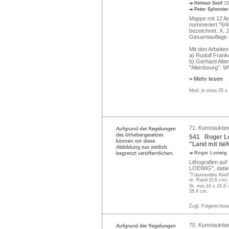
Helmut Senf
19
Peter Sylveste
Mappe mit 12 Arb
nummeriert "6/40
bezeichnet. X. 
Gesamtauflage 5
Mit den Arbeiten
a) Rudolf Franke
b) Gerhard Alte
"Altenbourg". W
> Mehr lesen
Med. je etwa 35 x
71. Kunstauktio
541 Roger Loe
"Land mit tie
Roger Loewig
Lithografien auf 
LOEWIG", datiert
"Träumendes Kind"
re. Rand (0,6 cm).
St. min.16 x 24,8 
38,4 cm.
Zzgl. Folgerechts
70. Kunstauktio