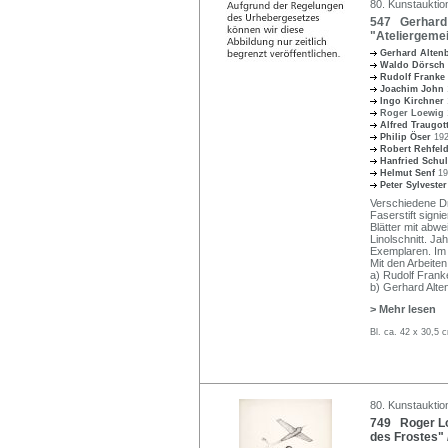
80. Kunstauktio
547 Gerhard 
"Ateliergemei
Gerhard Alte
Waldo Dörsch
Rudolf Franke
Joachim John
Ingo Kirchner
Roger Loewig
Alfred Traugot
Philip Öser
192
Robert Rehfel
Hanfried Schu
Helmut Senf
19
Peter Sylveste
Verschiedene Dr
Faserstift signi
Blätter mit abw
Linolschnitt. Ja
Exemplaren. Im 
Mit den Arbeiten
a) Rudolf Franke
b) Gerhard Alten
> Mehr lesen
Bl. ca. 42 x 30,5
80. Kunstauktio
749 Roger Loe
des Frostes" 