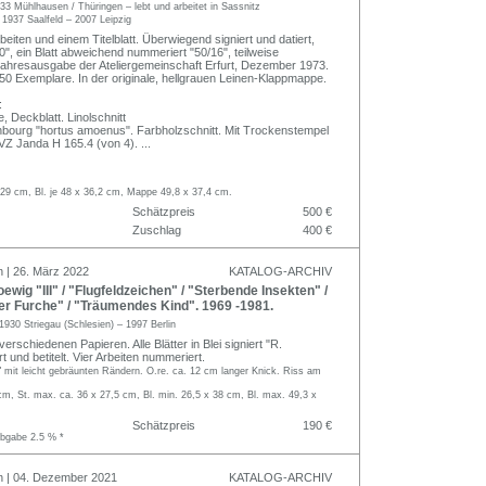
33 Mühlhausen / Thüringen – lebt und arbeitet in Sassnitz
r
1937 Saalfeld – 2007 Leipzig
eiten und einem Titelblatt. Überwiegend signiert und datiert,
", ein Blatt abweichend nummeriert "50/16", teilweise
Jahresausgabe der Ateliergemeinschaft Erfurt, Dezember 1973.
0 Exemplare. In der originale, hellgrauen Leinen-Klappmappe.
:
, Deckblatt. Linolschnitt
nbourg "hortus amoenus". Farbholzschnitt. Mit Trockenstempel
VZ Janda H 165.4 (von 4).
...
 29 cm, Bl. je 48 x 36,2 cm, Mappe 49,8 x 37,4 cm.
Schätzpreis
500 €
Zuschlag
400 €
n | 26. März 2022
KATALOG-ARCHIV
wig "III" / "Flugfeldzeichen" / "Sterbende Insekten" /
fer Furche" / "Träumendes Kind". 1969 -1981.
1930 Striegau (Schlesien) – 1997 Berlin
verschiedenen Papieren. Alle Blätter in Blei signiert "R.
 und betitelt. Vier Arbeiten nummeriert.
 mit leicht gebräunten Rändern. O.re. ca. 12 cm langer Knick. Riss am
cm, St. max. ca. 36 x 27,5 cm, Bl. min. 26,5 x 38 cm, Bl. max. 49,3 x
Schätzpreis
190 €
abgabe 2.5 % *
n | 04. Dezember 2021
KATALOG-ARCHIV