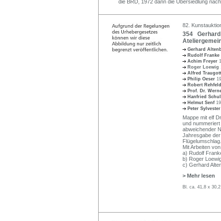
die BRD, 1972 dann die Übersiedlung nach
82. Kunstauktion
354 Gerhard 
Ateliergemein
Gerhard Alte
Rudolf Franke
Achim Freyer
Roger Loewig
Alfred Traugot
Philip Oeser
1
Robert Rehfel
Prof. Dr. Wer
Hanfried Schu
Helmut Senf
19
Peter Sylveste
Mappe mit elf Dr
und nummeriert "1
abweichender Nu
Jahresgabe der 
Flügelumschlag
Mit Arbeiten von
a) Rudolf Franke
b) Roger Loewig 
c) Gerhard Alten
> Mehr lesen
Bl. ca. 41,8 x 30