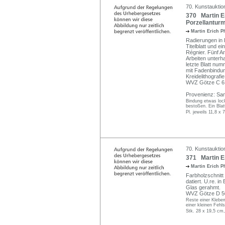
70. Kunstauktio
370 Martin E
Porzellanturm
Martin Erich P
Radierungen in 
Titelblatt und 
Régnier. Fünf Ar
Arbeiten unterha
letzte Blatt num
mit Fadenbindun
Kreidelithografie
WVZ Götze C 6
Provenienz: Sam
Bindung etwas lock
bestoßen. Ein Blat
Pl. jeweils 11,8 x
70. Kunstauktio
371 Martin E
Martin Erich P
Farbholzschnitt
datiert. U.re. in
Glas gerahmt.
WVZ Götze D 50
Reste einer Klebem
einer kleinen Fehl
Stk. 28 x 19,5 cm,