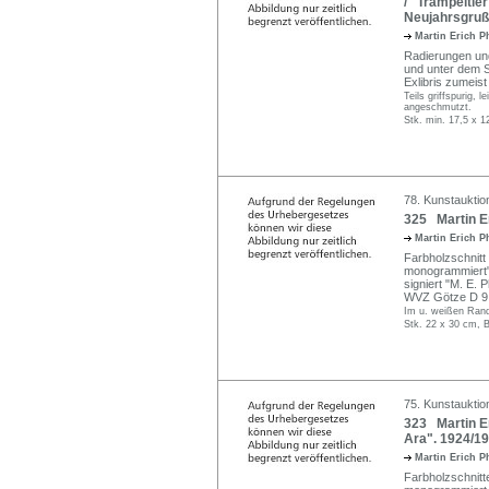
/ "Trampeltier
Neujahrsgruß
Martin Erich P
Radierungen un
und unter dem Sto
Exlibris zumeist
Teils griffspurig, 
angeschmutzt.
Stk. min. 17,5 x 1
78. Kunstauktio
325 Martin Er
Martin Erich P
Farbholzschnitt 
monogrammiert" 
signiert "M. E. Ph
WVZ Götze D 9
Im u. weißen Rand
Stk. 22 x 30 cm, B
75. Kunstauktio
323 Martin Er
Ara". 1924/19
Martin Erich P
Farbholzschnitt