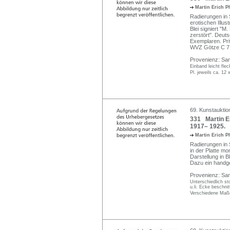
Martin Erich P
Radierungen in
erotischen Illust
Blei signiert "M.
zerstört". Deu
Exemplaren. Pri
WVZ Götze C 7
Provenienz: Sam
Einband leicht flec
Pl. jeweils ca. 12
69. Kunstauktio
331 Martin Er
1917– 1925.
Martin Erich P
Radierungen in 
in der Platte m
Darstellung in Bl
Dazu ein handge
Provenienz: Sam
Unterschiedlich sto
u.li. Ecke beschnit
Verschiedene Maße