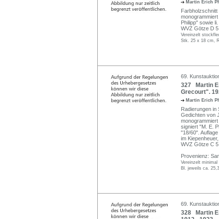
Martin Erich P
Farbholzschnitt
monogrammiert "M
Philipp" sowie li
WVZ Götze D 5, d
Vereinzelt stockfle
Stk. 25 x 18 cm, 
69. Kunstauktio
327 Martin E
Grecourt". 19
Martin Erich P
Radierungen in 
Gedichten von J
monogrammiert "
signiert "M. E.
"18/60". Auflag
im Kiepenheuer,
WVZ Götze C 5
Provenienz: Sam
Vereinzelt minimal
Bl. jeweils ca. 25,
69. Kunstauktio
328 Martin Er