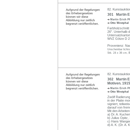
82. Kunstauktion
301 Martin Er
Martin Erich P
Otto Westphal
Farbholzschnitt
26". Unterhalb de
Untersatzkarton
WVZ Götze D 2
Provenienz: Nac
Unscheinbar lichtra
Stk. 24 x 36 cm, B
82. Kunstauktion
302 Martin Eri
Motiven. 1915
Martin Erich P
Otto Westphal
Zwölf Radierung
in der Platte m
signiert, teilwe
darauf von frem
Mit den Arbeiten
a) Dr. A. Kuche
b) Julius Opitz,
c) Hans Wanger,
d) A. K. (Dr. A