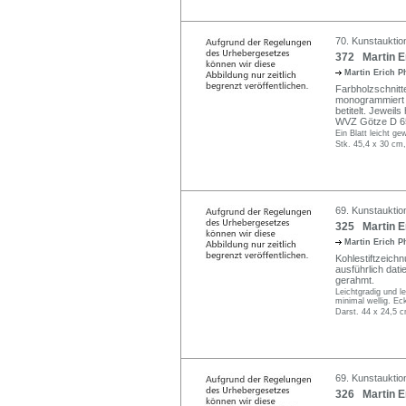
70. Kunstauktio
372 Martin Er
Martin Erich P
Farbholzschnitt
monogrammiert "M
betitelt. Jeweil
WVZ Götze D 65
Ein Blatt leicht ge
Stk. 45,4 x 30 cm,
69. Kunstauktio
325 Martin Er
Martin Erich P
Kohlestiftzeichn
ausführlich dati
gerahmt.
Leichtgradig und l
minimal wellig. Eck
Darst. 44 x 24,5 c
69. Kunstauktio
326 Martin Er