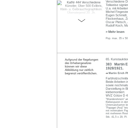
Verschiedene Dr
Teilweise signi
U.a. mit Arbeite
Michel Fingeste
Eugen Schmidt, 
Flockenhaus, Ze
Oscar Pletsch, 
Rudolf Koch, M
> Mehr lesen
Psp. max. 35 x 50
65. Kunstauktio
383 Martin Er
1928/1921.
Martin Erich P
Farbholzschnitt
Beide Arbeiten 
sowie nochmals i
Darstellung in B
klebemontiert.
WVZ Götze D 43
"Wanderelstern" a
Klebespuren in den
Untersatzkarton le
"Papagei (Ara)" le
mit minimalem Pap
mit mehreren Rest
Stk. 41,5 x 29, Pl