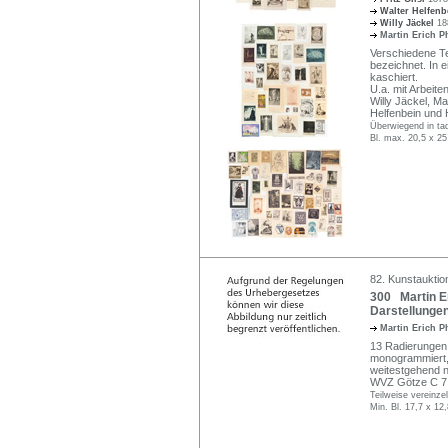
Walter Helfen
Willy Jäckel
18
Martin Erich P
Verschiedene Tec
bezeichnet. In 
kaschiert.
U.a. mit Arbeite
Willy Jäckel, Mar
Helfenbein und
Überwiegend in tad
Bl. max. 20,5 x 2
82. Kunstauktion
300 Martin Er
Darstellungen
Martin Erich P
13 Radierungen 
monogrammiert, da
weitestgehend n
WVZ Götze C 7 
Teilweise vereinzelt
Min. Bl. 17,7 x 12