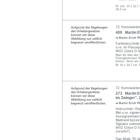
Pl. min. 15 x 11,7
29,3 cm.
73. Kunstauktio
409 Martin Er
Martin Erich P
Farbholzschnit
o.re. Im Passepa
WVZ Götze D 4
Blatt bis über den 
Flüssigkeitsspur. 
Einriss. Verso am 
Bl. 41 x 34,7 cm, 
72. Kunstauktion
273 Martin Er
im Zwinger". 
Martin Erich P
Holzschnitt / Ra
Blei u.re. signie
monogrammiert 
Blattrand bezeich
Signatur unleser
WVZ Götze D 56 
zerstört").
Das Motiv "Er d