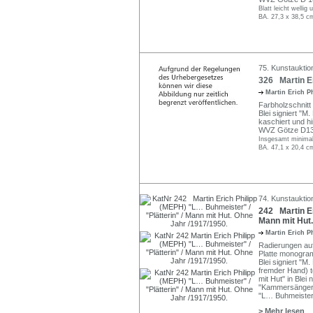
Blatt leicht welli
BA. 27,3 x 38,5 c
75. Kunstauktio
326 Martin Er
Martin Erich P
Farbholzschnitt
Blei signiert "M. 
kaschiert und hi
WVZ Götze D13
Insgesamt minimal 
BA. 47,1 x 20,4 c
74. Kunstauktio
242 Martin Er
Mann mit Hut.
Martin Erich P
Radierungen auf
Platte monogramm
Blei signiert "M
fremder Hand) teil
mit Hut" in Ble
"Kammersänger
"L… Buhmeister"
> Mehr lesen