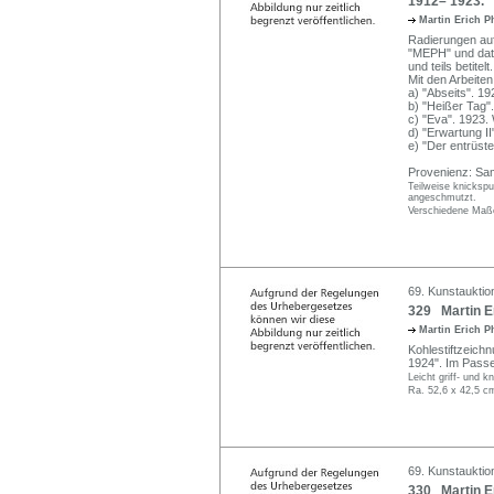
1912– 1923.
Martin Erich P
Radierungen auf
"MEPH" und datie
und teils betite
Mit den Arbeiten
a) "Abseits". 1
b) "Heißer Tag"
c) "Eva". 1923
d) "Erwartung I
e) "Der entrüst
Provenienz: Sam
Teilweise knickspu
angeschmutzt.
Verschiedene Maße
69. Kunstauktio
329 Martin Er
Martin Erich P
Kohlestiftzeichnu
1924". Im Passe
Leicht griff- und k
Ra. 52,6 x 42,5 c
69. Kunstauktio
330 Martin Er