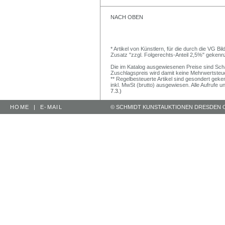
NACH OBEN
* Artikel von Künstlern, für die durch die VG 
Zusatz "zzgl. Folgerechts-Anteil 2,5%" gekenn
Die im Katalog ausgewiesenen Preise sind Schätz
Zuschlagspreis wird damit keine Mehrwertsteu
** Regelbesteuerte Artikel sind gesondert geken
inkl. MwSt (brutto) ausgewiesen. Alle Aufrufe 
7.3.)
HOME
|
E-MAIL
© SCHMIDT KUNSTAUKTIONEN DRESDEN