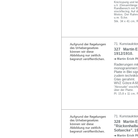
Knickspurig und le
u.li. (Gesamtlänge
Randbereich mit R
stockfleckig. Auf 
Motivs. Der Rahmen
u.re. Ecke.
Stk. 34 x 41 cm, 
71. Kunstauktio
327 Martin Er
1912/1910.
Martin Erich P
Radierungen mit 
monogrammiert 
Platte in Blei si
zudem technikbez
Glas gerahmt.
WVZ Götze A 68 
"Aktstudie" stock
über der Platte.
Pl. 15,8 x 11 cm, 
71. Kunstauktio
328 Martin Er
"Rückenhalbak
Sofaecke". 1
Martin Erich P