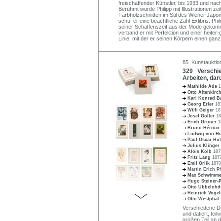
freischaffender Künstler, bis 1933 und nac
Berühmt wurde Philipp mit Illustrationen ze
Farbholzschnitten im Stil des Wiener Japo
schuf er eine beachtliche Zahl Exlibris. Phi
seiner Schaffenszeit aus der Mode gekom
verband er mit Perfektion und einer heiter-
Linie, mit der er seinen Körpern einen ga
85. Kunstauktion
329 Verschie
Arbeiten, daru
Mathilde Ade
1
Otto Altenkirc
Karl Konrad 
Georg Erler
18
Willi Geiger
18
Josef Goller
18
Erich Gruner
1
Bruno Héroux
Ludwig von H
Paul Oscar Hu
Julius Klinger
Alois Kolb
187
Fritz Lang
1877
Emil Orlik
1870
Martin Erich P
Max Schwimm
Hugo Steiner-
Otto Ubbeloh
Heinrich Voge
Otto Westphal
Verschiedene Dr
und datiert, tei
großen Teil an d