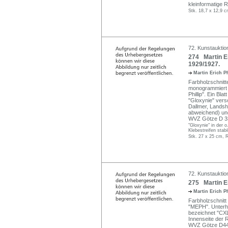
kleinformatige 
Stk. 18,7 x 12,9 c
72. Kunstauktion
274 Martin Er
1929/1927.
Martin Erich P
Farbholzschnitt
monogrammiert "
Phillip". Ein Bla
"Gloxynie" ver
Dallmer, Landsh
abweichend) und
WVZ Götze D 33
"Gloxynie" in der o
Klebestreifen stabil
Stk. 27 x 25 cm, 
72. Kunstauktion
275 Martin Er
Martin Erich P
Farbholzschnit
"MEPH". Unterhal
bezeichnet "CXL
Innenseite der 
WVZ Götze D44