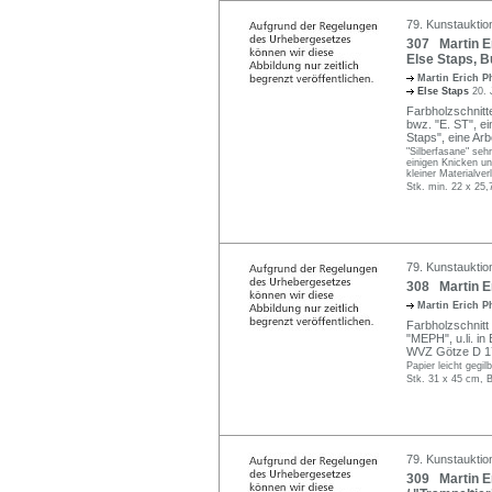
79. Kunstauktion
307 Martin Er
Else Staps, 
Martin Erich P
Else Staps
20. 
Farbholzschnitt
bwz. "E. ST", ein
Staps", eine Arbe
"Silberfasane" sehr
einigen Knicken u
kleiner Materialve
Stk. min. 22 x 25
79. Kunstauktion
308 Martin Er
Martin Erich P
Farbholzschnit
"MEPH", u.li. in 
WVZ Götze D 17
Papier leicht gegi
Stk. 31 x 45 cm, B
79. Kunstauktion
309 Martin E