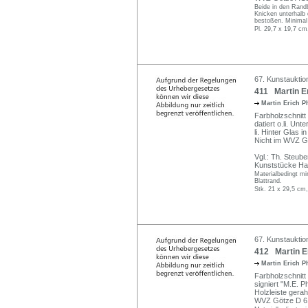
Beide in den Randb
Knicken unterhalb 
bestoßen. Minimal
Pl. 29,7 x 19,7 cm
67. Kunstauktio
411 Martin Er
Martin Erich P
Farbholzschnit
datiert o.li. Unt
li. Hinter Glas i
Nicht im WVZ G
Vgl.: Th. Steube
Kunststücke Hall
Materialbedingt mi
Blattrand.
Stk. 21 x 29,5 cm
67. Kunstauktio
412 Martin Er
Martin Erich P
Farbholzschnitt 
signiert "M.E. P
Holzleiste gera
WVZ Götze D 61,