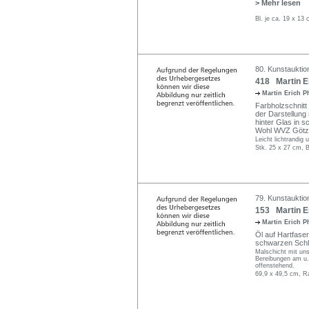
> Mehr lesen
Bl. je ca. 19 x 13
80. Kunstauktio
418 Martin Er
Martin Erich P
Farbholzschnitt
der Darstellung 
hinter Glas in s
Wohl WVZ Götz
Leicht lichtrandig
Stk. 25 x 27 cm, B
79. Kunstauktion
153 Martin Er
Martin Erich P
Öl auf Hartfaser
schwarzen Schle
Malschicht mit un
Bereibungen am u. 
offenstehend.
69,9 x 49,5 cm, R