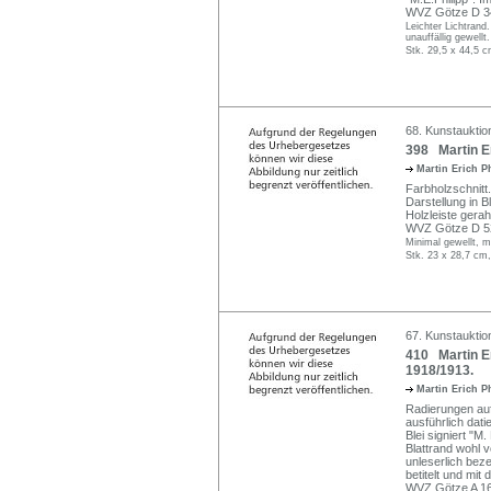
WVZ Götze D 34
Leichter Lichtrand
unauffällig gewell
Stk. 29,5 x 44,5 c
68. Kunstauktion
398 Martin Er
Martin Erich P
Farbholzschnitt
Darstellung in Bl
Holzleiste gera
WVZ Götze D 5
Minimal gewellt, m
Stk. 23 x 28,7 cm,
67. Kunstauktio
410 Martin Eri
1918/1913.
Martin Erich P
Radierungen auf
ausführlich dati
Blei signiert "M. 
Blattrand wohl v
unleserlich bez
betitelt und mi
WVZ Götze A 164