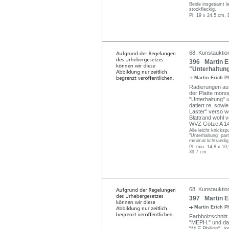
Beide insgesamt le
stockfleckig.
Pl. 19 x 24,5 cm, 
68. Kunstauktion
396 Martin Er
"Unterhaltung
Martin Erich P
Radierungen auf
der Platte mono
"Unterhaltung" u
datiert re. sowi
Laster" verso wo
Blattrand wohl v
WVZ Götze A 140
Alle leicht knicks
"Unterhaltung" part
minimal lichtrandi
Pl. min. 14,8 x 10
39,7 cm.
68. Kunstauktion
397 Martin E
Martin Erich P
Farbholzschnitt
"MEPH." und datie
"M.E.Philipp". I