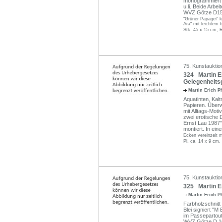
monogrammiert "M
u.li. Beide Arbe
WVZ Götze D15
"Grüner Papagei" le
Ara" mit leichtem 
Stk. 45 x 15 cm, R
75. Kunstauktio
324 Martin Er
Gelegenheits
Martin Erich P
Aquatinten, Kal
Papieren. Überwi
mit Alltags-Moti
zwei erotische 
Ernst Lau 1987".
montiert. In ein
Ecken vereinzelt m
Pl. ca. 14 x 9 cm,
75. Kunstauktio
325 Martin Er
Martin Erich P
Farbholzschnitt
Blei signiert "M 
im Passepartout
WVZ Götze D 1