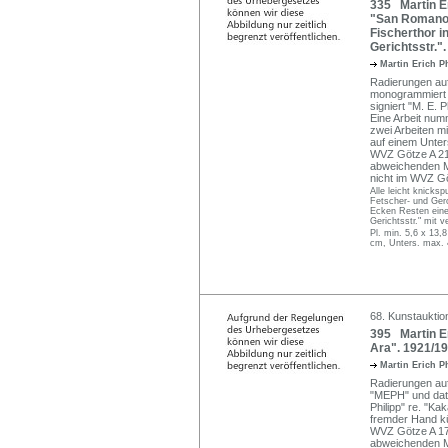
335 Martin Er
"San Romano"
Fischerthor i
Gerichtsstr."
Martin Erich P
Radierungen auf
monogrammiert "
signiert "M. E. P
Eine Arbeit numm
zwei Arbeiten 
auf einem Unter
WVZ Götze A 211;
abweichenden M
nicht im WVZ G
Alle leicht knicks
Fetscher- und Gero
Ecken Resten einer
Gerichtsstr." mit v
Pl. min. 5,6 x 13,
cm, Unters. max. 
68. Kunstauktion
395 Martin Er
Ara". 1921/19
Martin Erich P
Radierungen auf
"MEPH" und datie
Philipp" re. "Kak
fremder Hand kü
WVZ Götze A 170
abweichenden 