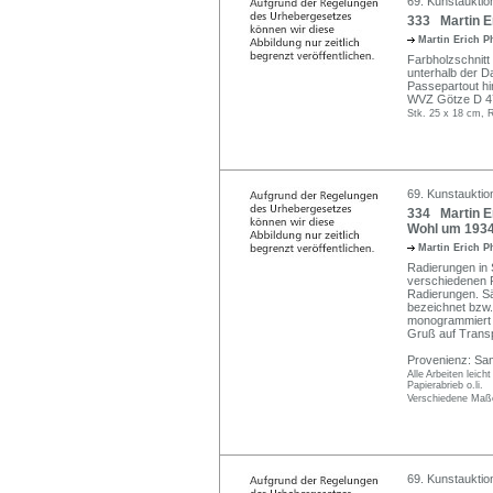
69. Kunstauktio
333 Martin Er
Martin Erich P
Farbholzschnitt
unterhalb der Dar
Passepartout hi
WVZ Götze D 4
Stk. 25 x 18 cm, 
69. Kunstauktio
334 Martin Er
Wohl um 1934
Martin Erich P
Radierungen in 
verschiedenen Pa
Radierungen. Sämt
bezeichnet bzw.
monogrammiert "
Gruß auf Transp
Provenienz: Sam
Alle Arbeiten leich
Papierabrieb o.li.
Verschiedene Maße
69. Kunstauktio