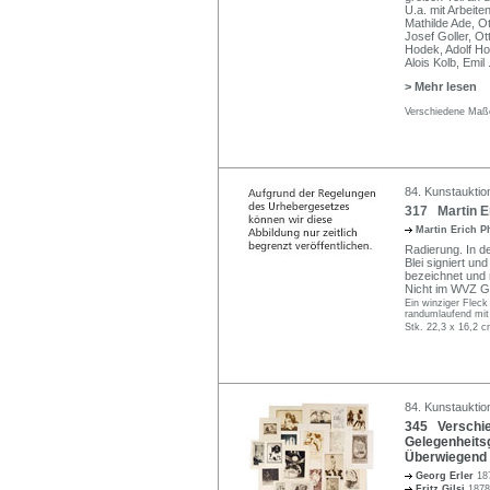
U.a. mit Arbeite
Mathilde Ade, Ot
Josef Goller, O
Hodek, Adolf Ho
Alois Kolb, Emil
> Mehr lesen
Verschiedene Maße
84. Kunstauktio
317 Martin Er
Martin Erich P
Radierung. In d
Blei signiert und 
bezeichnet und 
Nicht im WVZ G
Ein winziger Fleck
randumlaufend mit
Stk. 22,3 x 16,2 c
84. Kunstauktio
345 Verschied
Gelegenheitsg
Überwiegend f
Georg Erler
18
Fritz Gilsi
1878