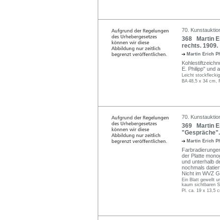
70. Kunstauktio
368 Martin Er
rechts. 1909.
Martin Erich P
Kohlestiftzeichn
E. Philipp" und 
Leicht stockflecki
BA 48,5 x 34 cm, 
70. Kunstauktio
369 Martin Er
"Gespräche".
Martin Erich P
Farbradierungen
der Platte mono
und unterhalb der
nochmals datier
Nicht im WVZ G
Ein Blatt gewellt 
kaum sichtbaren S
Pl. ca. 19 x 13,5 