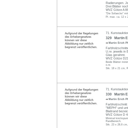
Radierungen. Jewe
Drei Blätter no
WVZ Götze A 88, 
"Die Sofaecke" mit
Pl. max. ca. 12 x 
71. Kunstauktio
329 Martin Er
Martin Erich P
Farbholzschnitt
U.re. jeweils in B
Glas gerahmt.
WVZ Götze D21
Beide Blätter mini
o.re.
Stk. 18 x 21 cm, R
71. Kunstauktio
330 Martin Er
Martin Erich P
Farbholzschnit
"MEPH" und unter
Blattrand bezei
WVZ Götze D 4
Minimal knickspuri
Randbereich.
Stk. 23 x 28,6 cm