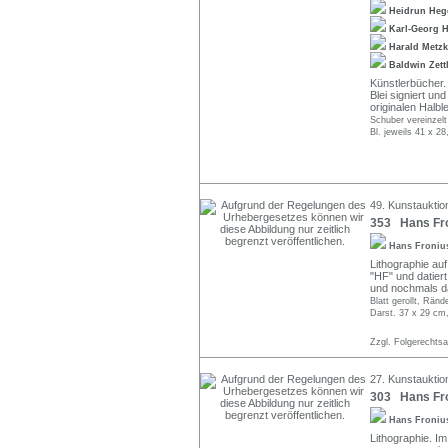
Heidrun He
Karl-Georg 
Harald Metz
Baldwin Zett
Künstlerbücher.
Blei signiert un
originalen Halb
Schuber vereinzel
Bl. jeweils 41 x 2
49. Kunstauktio
353 Hans Fro
Hans Froni
Lithographie auf 
"HF" und datiert
und nochmals dat
Blatt gerollt, Ränd
Darst. 37 x 29 cm,
Zzgl. Folgerechts
27. Kunstauktio
303 Hans Fro
Hans Froni
Lithographie. Im 