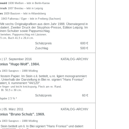
gewald
1936 Meißen – lebt in Berlin-Karow
Hirsch
1937 Breslau – lebt in Leipzig
kes
1929 Bautzen – lebt in Altlandsberg
l
1943 Falkenau / Eger – lebt in Freiberg (Sachsen)
 Mit sechs Originalgrafiken aus dem Jahr 1988. Überwiegend in
d datiert. Zweiter Druck der Sisyphos-Presse, Edition Leipzig. Im
leinen-Schuber sowie Pappumschlag.
t berieben, Pappumschlag mit Läsionen.
8,5 cm, Buch 41,5 x 29,4 cm.
Schätzpreis
600 €
Zuschlag
500 €
n | 17. September 2016
KATALOG-ARCHIV
nius "Hugo Wolf". 1984.
us
1903 Sarajevo – 1988 Mödling
festem Papier. Im Stein o.li. betitelt, u.re. ligiert monogrammiert
. Unterhalb der Darstellung in Blei re. signiert "Hans Fronius"
iert, li. nummeriert "44/120".
er finger- und leicht knickspurig, Fleck am re. Rand.
 Bl. 50,5 x 39 cm.
Schätzpreis
60 €
abgabe 2.5 % *
n | 05. März 2011
KATALOG-ARCHIV
nius "Bruno Schulz". 1969.
us
1903 Sarajevo – 1988 Mödling
Stein betitelt um li. In Blei signiert "Hans Fronius" und datiert