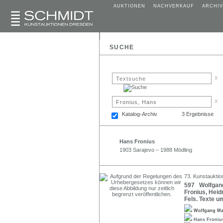
AUKTIONEN
NACHVERKAUF
ARCHIV
SUCHE
x
x
Katalog-Archiv
3 Ergebnisse
Hans Fronius
1903 Sarajevo – 1988 Mödling
73. Kunstauktio
597 Wolfgang 
Fronius, Heid
Fels. Texte u
Wolfgang Ma
Hans Froni