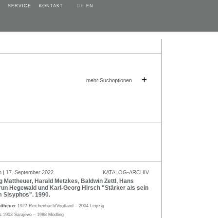
SERVICE
KONTAKT
DE
EN
+
mehr Suchoptionen
n | 17. September 2022
KATALOG-ARCHIV
Mattheuer, Harald Metzkes, Baldwin Zettl, Hans
run Hegewald und Karl-Georg Hirsch "Stärker als sein
m Sisyphos". 1990.
ttheuer
1927 Reichenbach/Vogtland – 2004 Leipzig
us
1903 Sarajevo – 1988 Mödling