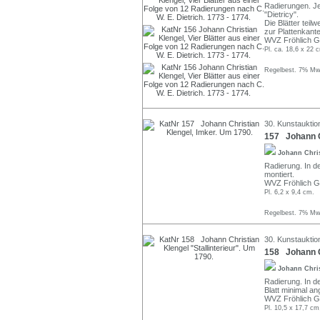
Radierungen. Jew
"Dietricy".
Die Blätter teil
zur Plattenkante
WVZ Fröhlich G 
Pl. ca. 18,6 x 22 
Regelbest. 7% MwS
30. Kunstauktio
157 Johann C
Johann Chri
Radierung. In der
montiert.
WVZ Fröhlich G
Pl. 6,2 x 9,4 cm.
Regelbest. 7% MwS
30. Kunstauktio
158 Johann Ch
Johann Chri
Radierung. In de
Blatt minimal a
WVZ Fröhlich G
Pl. 10,5 x 17,7 cm