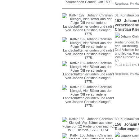
Regelbest. 7% MwS
31. Kunstauktio
192 Johann Ch
verschiedene
Christian Kle
Johann Chri
Radierungen. In
der Darstellung i
Drei Arbeiten be
und fleckig. Ra
WVZ Fröhlich G.6
69.
Pl. 18 x 21,4 cm, 
Regelbest. 7% MwS
30. Kunstauktio
156 Johann Ch
Radierungen n
Johann Chri