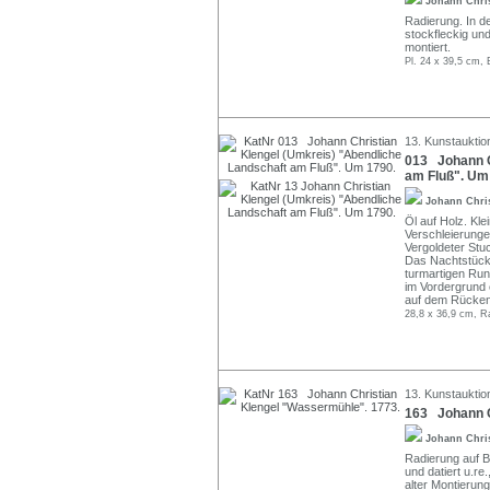
Johann Chri
Radierung. In der
stockfleckig und 
montiert.
Pl. 24 x 39,5 cm, 
13. Kunstauktio
013 Johann C
am Fluß". Um
Johann Chri
Öl auf Holz. Kle
Verschleierungen
Vergoldeter Stu
Das Nachtstück 
turmartigen Run
im Vordergrund 
auf dem Rücken
28,8 x 36,9 cm, R
13. Kunstauktio
163 Johann C
Johann Chri
Radierung auf Bü
und datiert u.re
alter Montierun