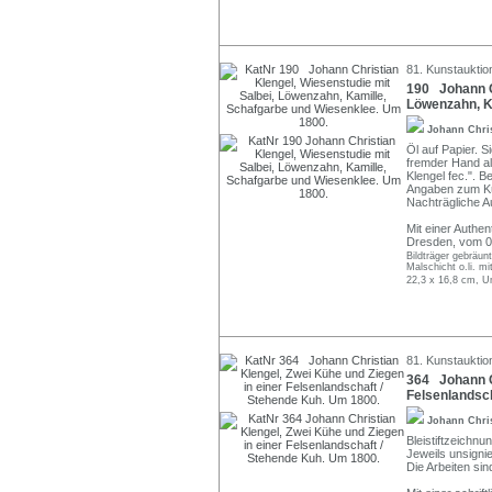
81. Kunstauktio
190 Johann Ch
Löwenzahn, K
Johann Chri
Öl auf Papier. S
fremder Hand al
Klengel fec.". B
Angaben zum Kün
Nachträgliche A
Mit einer Authen
Dresden, vom 0
Bildträger gebräun
Malschicht o.li. m
22,3 x 16,8 cm, U
81. Kunstauktio
364 Johann Ch
Felsenlandsc
Johann Chri
Bleistiftzeichnu
Jeweils unsignie
Die Arbeiten si