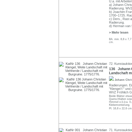
U.a. mit Arbeite
a) Johann Chris
Radierung. WVZ
b) Joachim Fran
1700–1725. Rad
c) Ders., Rast 
Radierung.
d) Herman van S
> Mehr lesen
BA. min. 8,8 x 7,
cm.
72. Kunstauktion
136 Johann Ch
Landschaft mi
Johann Chri
Radierungen. Eine
"Klengel f." und 
WVZ Fröhlich G
Beide Blätter etwas
Quetschfalten sowi
Himmel o.li.(ca. 0
Klebemontierung.
Pl. 16,8 x 22,6 cm
71. Kunstauktio