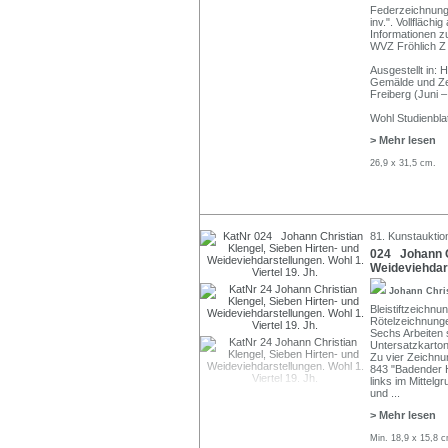
Federzeichnung i
inv.". Vollfläch
Informationen 
WVZ Fröhlich Z
Ausgestellt in:
Gemälde und Ze
Freiberg (Juni –
Wohl Studienbla
> Mehr lesen
26,9 x 31,5 cm.
81. Kunstauktio
024 Johann Ch
Weideviehdars
Johann Chri
Bleistiftzeichnu
Rötelzeichnunge
Sechs Arbeiten s
Untersatzkarton
Zu vier Zeichnu
843 "Badender H
links im Mittelg
und
...
> Mehr lesen
Min. 18,9 x 15,8 