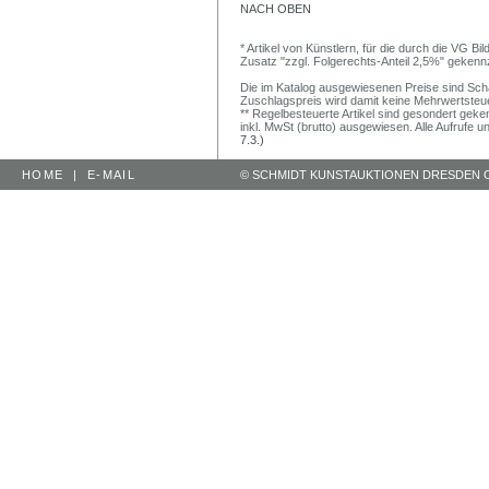
NACH OBEN
* Artikel von Künstlern, für die durch die VG 
Zusatz "zzgl. Folgerechts-Anteil 2,5%" gekenn
Die im Katalog ausgewiesenen Preise sind Schätz
Zuschlagspreis wird damit keine Mehrwertsteu
** Regelbesteuerte Artikel sind gesondert geken
inkl. MwSt (brutto) ausgewiesen. Alle Aufrufe 
7.3.)
HOME
|
E-MAIL
© SCHMIDT KUNSTAUKTIONEN DRESDEN