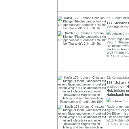
32. Kunstauktion
177 Johann C
vier Bäumen" 
Johann Chri
Radierungen auf 
Vivum". "Flache
Die Blätter etw
stärkeren Rand
WVZ Fröhlich G
Pl. 7,2 x 8 cm bzw
32. Kunstauktion
178 Johann C
und seinem Hu
Holzbrücke un
Hainsbach im
Johann Chri
Radierungen aus 
signiert "Klengel
Die Blätter mit
Flusslandschaft 
WVZ Fröhlich G
Pl. 23,6 x 38,5 cm