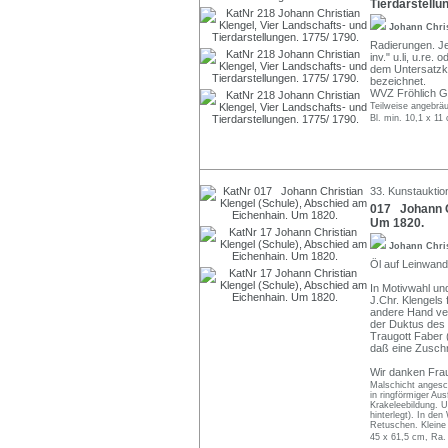
Tierdarstellu
Johann Chri
Radierungen. Jew
inv." u.li, u.re.
dem Untersatzka
bezeichnet.
WVZ Fröhlich G
Teilweise angebrä
Bl. min. 10,1 x 11
33. Kunstauktio
017 Johann C
Um 1820.
Johann Chri
Öl auf Leinwand.
In Motivwahl und
J.Chr. Klengels 
andere Hand ver
der Duktus des 
Traugott Faber 
daß eine Zuschr
Wir danken Frau
Malschicht angesch
in ringförmiger Au
Krakeleebildung. U
hinterlegt). In den
Retuschen. Kleine 
45 x 61,5 cm, Ra.