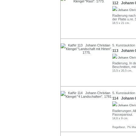
112 Johann Ch
Johann Chri
Radierung nach 
der Platte u.re. 
18,5 x 21 cm.
5. Kunstauktion
113 Johann Ch
Johann Chri
Radierung. In der
Beschnitten, mi
15,5 x 20,5 cm.
5. Kunstauktion
114 Johann Ch
Johann Chri
Radierungen. Alle
Passepartout.
14,6 x 9 cm.
Regelbest. 7% MwS