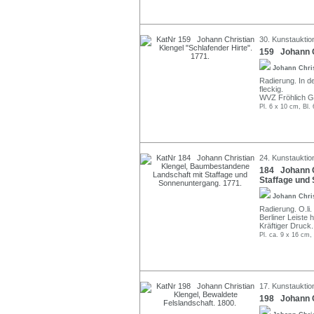
30. Kunstauktio
159 Johann Ch
Johann Chri
Radierung. In de
fleckig.
WVZ Fröhlich G
Pl. 6 x 10 cm, Bl.
24. Kunstauktion
184 Johann C
Staffage und
Johann Chri
Radierung. O.li.
Berliner Leiste 
Kräftiger Druck.
Pl. ca. 9 x 16 cm,
17. Kunstauktio
198 Johann Ch