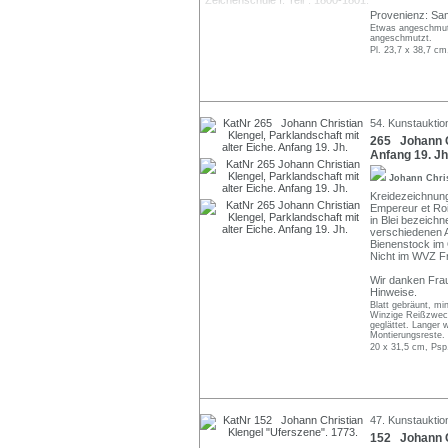
Provenienz: Sam
Etwas angeschmutz
angeschmutzt.
Pl. 23,7 x 38,7 cm
54. Kunstauktio
265 Johann Ch
Anfang 19. Jh
Johann Chri
Kreidezeichnung
Empereur et Roi
in Blei bezeichn
verschiedenen 
Bienenstock im O
Nicht im WVZ Fr
Wir danken Frau
Hinweise.
Blatt gebräunt, min
Winzige Reißzweckl
geglättet. Langer 
Montierungsreste.
20 x 31,5 cm, Psp
47. Kunstauktio
152 Johann C