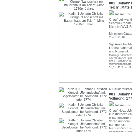
001 Johann C
Teich". Mitte
Johann Chri
Öl auf Leinwand.
Schmuckrahmen
Nicht im WVZ Fr
Mit einem Gutac
25.01.2016.
Vgl. Anke Fröhl
Landschaftsmale
und Romantik. H
Malträger doublier
Alterskrakelee, pa
der li. Bildhälfte
rahmungsbedingte 
31,5 x 42,5 cm, R
69. Kunstauktio
003 Johann Ch
Vollmond. 177
Johann Chri
Öl auf Holz. U.M
künstlerbezeich
ornamentierten 
Verso auf dem R
nummeriert.
Nicht im WVZ Fr