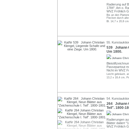
Radierung auf Bü
1784". Am o. Ra
WVZ Fröhlich G
Bis an den Platten
Flecken durch alt
Bl. 14,7 x 20,8 cm
55. Kunstauktio
539 Johann Ch
Um 1800.
Johann Chri
Bleistiftzeichnu
Passepartout mo
Nicht im WVZ Fr
Leicht gebräunt, a
13,2 x 18,4 cm, P
54. Kunstauktio
264 Johann Ch
Teil". 1800-18
Johann Chri
Radierungen auf 
Blätter datiert "
WVZ Fröhlich G3