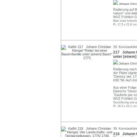
Johann Chri
Radierung auf Büt
nature" und dati
WVZ Fröhlich G
Blatt stark knitter
Pl. 17,5 x 21,6 cm
39. Kunstauktio
217 Johann Ch
unter [einem]
Johann Chri
Radierung nach 
der Platte signie
"Dietricy del. 1
638."Mi. Auf Unt
Aus einer Folge
Dietrichs "Dive
´Eauforte par so
WVZ Fröhlich G
Stockfleckig und 
Pl. 18,3 x 22,1 cm
39. Kunstauktio
218 Johann Ch