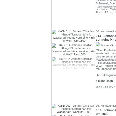
Mit einer schrif
Schauseil, Dres
Papier gebräunt un
beschnitten. "Steh
16,4 x 14,7 cm, Un
80. Kunstauktio
014 Johann Ch
vorn eine Hir
Johann Chri
Öl auf Kupferbl
sowie geritzt n
dort verso mit e
Maedebach bena
mit typographi
WVZ Fröhlich M
Maßangaben und
Die Katalogisie
> Mehr lesen
28,6 x 38,8 cm, R
76. Kunstauktion
007 Johann Ch
um 1800.