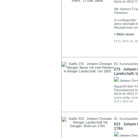
Nicht im WVZ Fr
Wir danken Frau
Hinweise.
In vorliegender 
diese deshalb i
Wouwerman und 
> Mehr lesen
17,5 x 25,5 cm, R
83. Kunstauktio
275 Johann Ch
Landschaft. 
Johann Chri
Aquarell über Fe
Passepartout mo
Nicht im WVZ Fr
Leicht wellig, rech
11,6 x 16,5 cm.
81. Kunstauktio
023 Johann Ch
1784.
Johann Chri