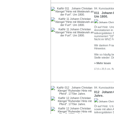
84. Kunstauktio
011 Johann Ch
Um 1800.
Johann Chri
Öl auf Holz. Uns
Annotationen in 
teilvergoldeten
nummeriert "33"
Nicht im WVZ Fr
Wir danken Frau
Hinweise.
Wie so häufig be
Stelle wieder: D
> Mehr lesen
17,6 x 25,5 cm, R
84. Kunstauktio
012 Johann Ch
Jahre.
Johann Chri
Öl auf Holz. U.l
sowie mit alten 
teilvergoldeten