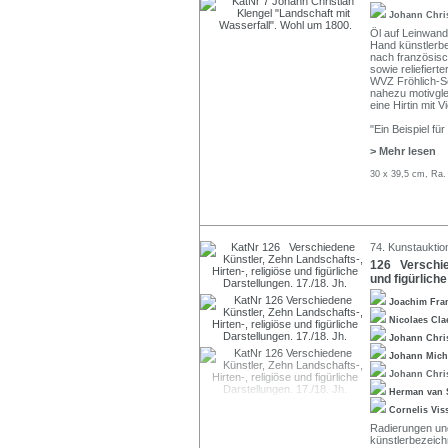
Johann Chri
Öl auf Leinwand.
Hand künstlerb
nach französisc
sowie reliefierte
WVZ Fröhlich-Sc
nahezu motivgle
eine Hirtin mit V
"Ein Beispiel für
> Mehr lesen
30 x 39,5 cm, Ra.
74. Kunstauktio
126 Verschied
und figürliche
Joachim Fra
Nicolaes Cla
Johann Chri
Johann Mich
Johann Chri
Herman van 
Cornelis Vis
Radierungen und
künstlerbezeichn