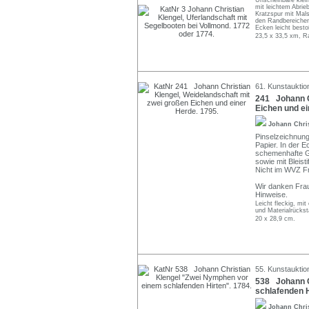
Unscheinbare klein
mit leichtem Abrie
Kratzspur mit Mals
den Randbereichen
Ecken leicht bestoß
23,5 x 33,5 xm, R
61. Kunstauktio
241 Johann Ch
Eichen und ei
Johann Chri
Pinselzeichnung
Papier. In der Ec
schemenhafte Gr
sowie mit Bleist
Nicht im WVZ Fr
Wir danken Frau
Hinweise.
Leicht fleckig, mit
und Materialrücks
20 x 28,9 cm.
55. Kunstauktio
538 Johann C
schlafenden H
Johann Chri