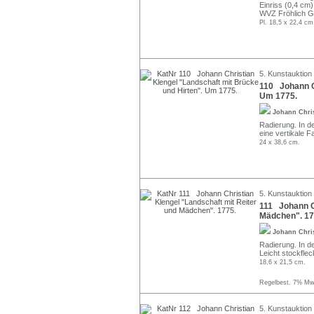
Einriss (0,4 cm)
WVZ Fröhlich G
Pl. 18,5 x 22,4 cm
5. Kunstauktion
110 Johann Ch
Um 1775.
Johann Chri
Radierung. In de
eine vertikale F
24 x 38,6 cm.
5. Kunstauktion
111 Johann Ch
Mädchen". 17
Johann Chri
Radierung. In de
Leicht stockfleck
18,6 x 21,5 cm.
Regelbest. 7% MwS
5. Kunstauktion