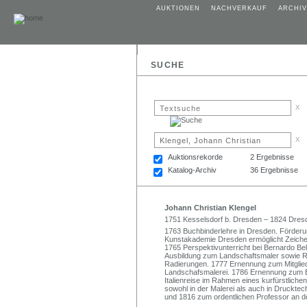
AUKTIONEN
NACHVERKAUF
ARCHIV
SUCHE
x
x
Auktionsrekorde
2 Ergebnisse
Katalog-Archiv
36 Ergebnisse
Johann Christian Klengel
1751 Kesselsdorf b. Dresden – 1824 Dres
1763 Buchbinderlehre in Dresden. Förderu
Kunstakademie Dresden ermöglicht Zeichen
1765 Perspektivunterricht bei Bernardo Bel
Ausbildung zum Landschaftsmaler sowie Rad
Radierungen. 1777 Ernennung zum Mitglied
Landschafsmalerei. 1786 Ernennung zum E
Italienreise im Rahmen eines kurfürstlic
sowohl in der Malerei als auch in Druckt
und 1816 zum ordentlichen Professor an 