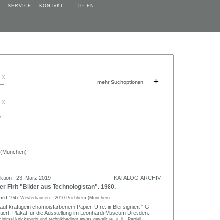
SERVICE
KONTAKT
DE
EN
x
+
mehr Suchoptionen
x
e
 (München)
ktion | 23. März 2019
KATALOG-ARCHIV
r Firit "Bilder aus Technologistan". 1980.
irit
1947 Westerhausen – 2010 Puchheim (München)
 auf kräftigem chamoisfarbenem Papier. U.re. in Blei signiert " G.
datiert. Plakat für die Ausstellung im Leonhardi Museum Dresden.
nimal knickspurig und technikbedingt etwas gewellt re. u. li.. Partiell