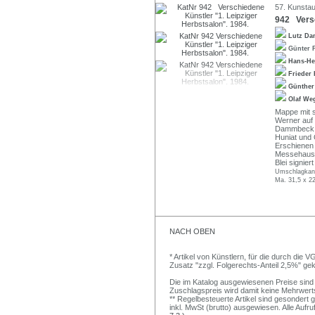
57. Kunstau
942 Versc
Lutz D
Günter F
Hans-He
Frieder
Günther
Olaf We
Mappe mit s
Werner auf 
Dammbeck, G
Huniat und 
Erschienen
Messehaus a
Blei signie
Umschlagkant
Ma. 31,5 x 2
NACH OBEN
* Artikel von Künstlern, für die durch die
Zusatz "zzgl. Folgerechts-Anteil 2,5%" g
Die im Katalog ausgewiesenen Preise sind S
Zuschlagspreis wird damit keine Mehrwert
** Regelbesteuerte Artikel sind gesondert 
inkl. MwSt (brutto) ausgewiesen. Alle Aufr