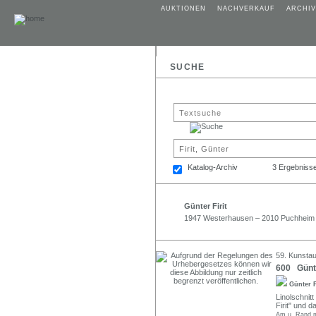
AUKTIONEN
NACHVERKAUF
ARCHIV
SUCHE
Katalog-Archiv
3 Ergebniss
Günter Firit
1947 Westerhausen – 2010 Puchheim
59. Kunstau
600 Günte
Günter F
Linolschnitt
Firit" und 
Am u. Rand mi