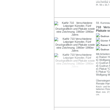
unscheinbar s
Pl. 59 x 33,7
59. Kunstau
710 Versc
Plakate s
Gudrun
Günter F
Rainer 
Gudrun 
Mit Arbeiten
a) Rainer H
b) Wolfgang
c) Gudrun B
d) Gudrun P
e) Plakat "
f) Plakat "
Wolfgang Ma
Überwiegend
Renate Hart
Knick- und fin
lädierten Rän
Med. min. 27,
cm.