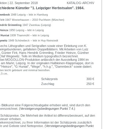
ktion | 22. September 2018
KATALOG-ARCHIV
hiedene Künstler "1. Leipziger Herbstsalon". 1984.
ammbeck
1948 Leipzig – lebt in Hamburg
irit
1947 Westerhausen – 2010 Puchheim (München)
ndrik Grimmling
1947 Zwenkau (Leipzig)
 Heinze
1950 Leipzig – lebt in Leipzig
 Huniat
1939 Thammühl – lebt in Leipzig
gewitz
1949 Schönebeck – lebt in Huy-Neinstedt
echs Lithografien und Serigrafien sowie einer Einleitung von K.
eingebundenen, gefalteten Doppelblättern. Mit Arbeiten von Lutz
ünter Firit, Hans Hendrik Grimmling, Frieder Heinze, Günther
Olaf Wegewitz. Teils im Medium typografisch bezeichnet.
 bei MOGOLLON-Produktion anlässlich der Ausstellung 1984 im
m Markt, Leipzig. In der originalen Halbleinen-Klappmappe, dort in
rt "Heinze", "G Huniat", "Wege", "h.h.g.", "Dammbeck" sowie datiert.
en leicht gebräunt und minimal bestoßen.
2,5 cm.
Schätzpreis
300 €
Zuschlag
250 €
 VG Bildkunst eine Folgerechtsabgabe erhoben wird, sind durch den
ekennzeichnet.
(Versteigerungsbedingungen Punkt 7.4.)
chätzpreise. Die Mehrheit der Artikel ist differenzbesteuert, auf den
steuer erhoben.
gekennzeichnet, zu Ihrer Information ist der Schätzpreis zusätzlich
ufe und Gebote sind Nettopreise.
(Versteigerungsbedingungen Punkt