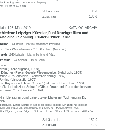
tockfleckig, verso etwas wischspurig.
 cm, Bl. 65 x 44,8 cm.
Schätzpreis
80 €
Zuschlag
130 €
ktion | 23. März 2019
KATALOG-ARCHIV
hiedene Leipziger Künstler, Fünf Druckgrafiken und
owie eine Zeichnung. 1960er-1990er Jahre.
 Brüne
1941 Berlin – lebt in Strodehne/Havelland
irit
1947 Westerhausen – 2010 Puchheim (München)
Herold
1940 Leipzig – lebt in Berlin und Pütte
Pontius
1944 Saßnitz – 1999 Berlin
 von:
erold (Farbserigrafie, 1969),
 Böttcher (Plakat Galerie Fliesenwerke, Siebdruck, 1985)
rüne (Frauenbildnis, Bleistiftzeichnung, 1987)
ontius (Lithografie, 1972),
Otto Kayser und Heinz Scharr" (mit einem Holzschnitt, 1961)
Grafik der Leipziger Schule" (Offset-Druck, mit Reproduktion von
ttheuer, "Erschrecken", 1991).
 in Blei signiert und datiert. Zwei Blätter mit Widmung an Dr.
leb.
gerspurig. Einige Blätter minimal bis leicht fleckig. Ein Blatt mit stärker
dern und Mittelfalz, ein anderes mit rötlichem Feuchtigkeitsfleck.
8 x 23,7 cm, max. 59,2 x 33,9 cm, Bl. min. 58,2 x 47,9 cm, max.79,8 x 52
Schätzpreis
150 €
Zuschlag
140 €