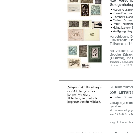
425 Verschie
Gelegenheitsg
Marek Alaszew
Klaus Dennha
Eberhard Gös
Einhart Grote
Peter Herrma
Heinz Langer
Wolfgang Sm
Verschiedene Dr
Linolschnitte, H
Teilweise auf Un
Mit Arbeiten u.
Böttcher (Straw
(Dublette), und
Teilweise knickspu
Bl. min. 15 x 10,3
61. Kunstauktio
558 Einhart G
Einhart Grote
Collage (versch
gerahmt.
Verso minimal gegi
Ca. 42 x 30 cm, R
Zzgl. Folgerechts