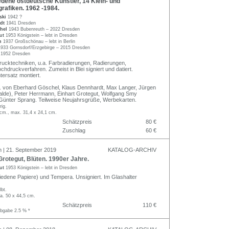
dene ostdeutsche Künstler, 14 Klein- und
rafiken. 1962 -1984.
ski
1942 ?
rdt
1941 Dresden
chel
1943 Bubenreuth – 2022 Dresden
gut
1953 Königstein – lebt in Dresden
nn
1937 Großschönau – lebt in Berlin
1933 Gornsdorf/Erzgebirge – 2015 Dresden
y
1952 Dresden
ucktechniken, u.a. Farbradierungen, Radierungen,
ochdruckverfahren. Zumeist in Blei signiert und datiert.
tersatz montiert.
 a. von Eberhard Göschel, Klaus Dennhardt, Max Langer, Jürgen
alde), Peter Herrmann, Einhart Grotegut, Wolfgang Smy
 Günter Sprang. Teilweise Neujahrsgrüße, Werbekarten.
rig.
 cm., max. 31,4 x 24,1 cm.
Schätzpreis
80 €
Zuschlag
60 €
n | 21. September 2019
KATALOG-ARCHIV
rotegut, Blüten. 1990er Jahre.
gut
1953 Königstein – lebt in Dresden
iedene Papiere) und Tempera. Unsigniert. Im Glashalter
lbt.
a. 50 x 44,5 cm.
Schätzpreis
110 €
abgabe 2.5 % *