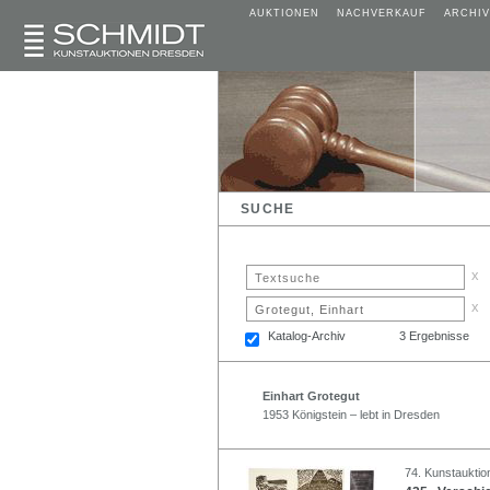
AUKTIONEN
NACHVERKAUF
ARCHIV
SUCHE
x
x
Katalog-Archiv
3 Ergebnisse
Einhart Grotegut
1953 Königstein – lebt in Dresden
74. Kunstauktio