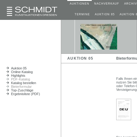
AUKTIONEN
NACHVERKAUF
ARCHIV
TERMINE
AUKTION 85
AUKTION 
AUKTION 05
Bieterformu
Auktion 05
Online-Katalog
Highlights
Falls Ihnen ei
PDF-Katalog
nutzen Sie bit
Katalog bestellen
oder Telefon-
Bieterformular
Versteigerun
Top-Zuschläge
Ergebnisliste (PDF)