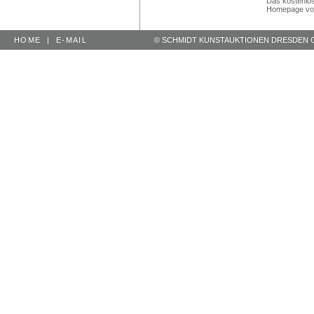
Das kostenlos
Homepage vo
HOME
|
E-MAIL
© SCHMIDT KUNSTAUKTIONEN DRESDEN