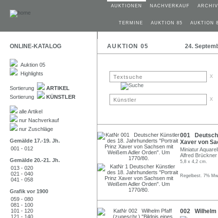
AUKTIONEN
NACHVERKAUF
ARCHIV
TERMINE
AUKTION 85
AUKTION 
ONLINE-KATALOG
AUKTION 05
24. Septem
Auktion 05
Highlights
x
Sortierung
ARTIKEL
Sortierung
KÜNSTLER
x
alle Artikel
nur Nachverkauf
nur Zuschläge
001 Deutscher
Gemälde 17.-19. Jh.
Xaver von Sa
001 - 012
Miniatur Aquare
Alfred Brückner
Gemälde 20.-21. Jh.
5,8 x 4,2 cm.
013 - 020
021 - 040
Regelbest. 7% MwS
041 - 058
Grafik vor 1900
059 - 080
081 - 100
101 - 120
002 Wilhelm P
121 - 140