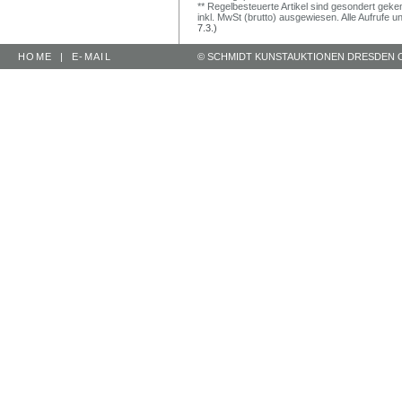
** Regelbesteuerte Artikel sind gesondert geken
inkl. MwSt (brutto) ausgewiesen. Alle Aufrufe 
7.3.)
HOME
|
E-MAIL
© SCHMIDT KUNSTAUKTIONEN DRESDEN