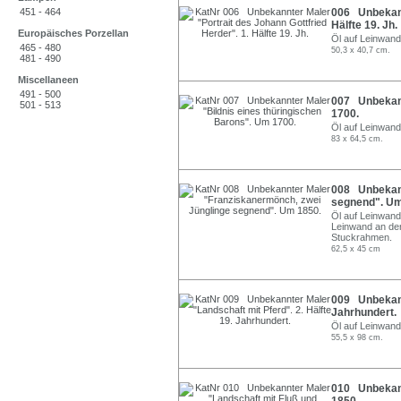
451 - 464
006 Unbekannt
Hälfte 19. Jh.
Europäisches Porzellan
Öl auf Leinwand
465 - 480
50,3 x 40,7 cm.
481 - 490
Miscellaneen
491 - 500
007 Unbekann
501 - 513
1700.
Öl auf Leinwand
83 x 64,5 cm.
008 Unbekann
segnend". Um
Öl auf Leinwand
Leinwand an den
Stuckrahmen.
62,5 x 45 cm
009 Unbekannt
Jahrhundert.
Öl auf Leinwan
55,5 x 98 cm.
010 Unbekann