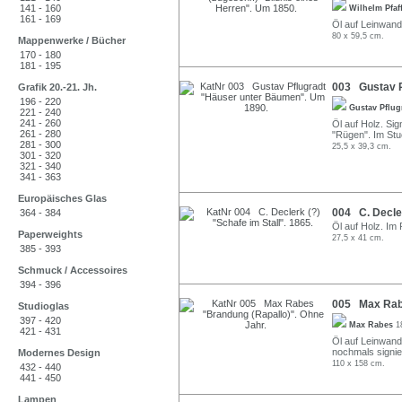
141 - 160
Wilhelm Pfaf
161 - 169
Öl auf Leinwan
80 x 59,5 cm.
Mappenwerke / Bücher
170 - 180
181 - 195
003 Gustav P
Grafik 20.-21. Jh.
196 - 220
Gustav Pflu
221 - 240
241 - 260
Öl auf Holz. Sig
261 - 280
"Rügen". Im St
281 - 300
25,5 x 39,3 cm.
301 - 320
321 - 340
341 - 363
Europäisches Glas
004 C. Decler
364 - 384
Öl auf Holz. Im 
Paperweights
27,5 x 41 cm.
385 - 393
Schmuck / Accessoires
394 - 396
005 Max Rabe
Studioglas
397 - 420
Max Rabes
1
421 - 431
Öl auf Leinwand
nochmals signie
Modernes Design
110 x 158 cm.
432 - 440
441 - 450
Lampen