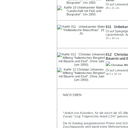
1850.
Öl auf Leinwan
26 x 21 cm.
011 Unbekann
Öl auf Spiegelgl
Lijstenfebriek.
25 x 20 cm.
012 Christian
Bäuerin und E
Christian W
Öl auf Leinwand
38,5 x 52 cm.
NACH OBEN
* Artikel von Künstlern, für die durch die VG 
Zusatz "zzgl. Folgerechts-Anteil 2,5%" gekenn
Die im Katalog ausgewiesenen Preise sind Schätz
Zuschlagspreis wird damit keine Mehrwertsteu