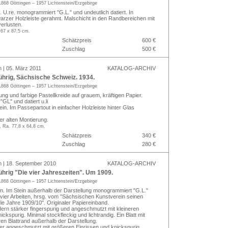
1868 Göttingen – 1957 Lichtenstein/Erzgebirge
 U.re. monogrammiert "G.L." und undeutlich datiert. In
hwarzer Holzleiste gerahmt. Malschicht in den Randbereichen mit
erlusten.
 67 x 87,5 cm.
Schätzpreis
600 €
Zuschlag
500 €
n | 05. März 2011
KATALOG-ARCHIV
hrig, Sächsische Schweiz. 1934.
1868 Göttingen – 1957 Lichtenstein/Erzgebirge
ung und farbige Pastellkreide auf grauem, kräftigen Papier.
GL" und datiert u.li
in. Im Passepartout in einfacher Holzleiste hinter Glas
er alten Montierung.
, Ra. 77,8 x 64,8 cm.
Schätzpreis
340 €
Zuschlag
280 €
n | 18. September 2010
KATALOG-ARCHIV
rig "Die vier Jahreszeiten". Um 1909.
1868 Göttingen – 1957 Lichtenstein/Erzgebirge
en. Im Stein außerhalb der Darstellung monogrammiert "G.L."
 vier Arbeiten, hrsg. vom "Sächsischen Kunstverein seinen
die Jahre 1909/10". Originaler Papiereinband.
dern stärker fingerspurig und angeschmutzt mit kleineren
ickspurig. Minimal stockfleckig und lichtrandig. Ein Blatt mit
ren Blattrand außerhalb der Darstellung.
r angeschmutzt mit größeren Einrissen und knickspurig.