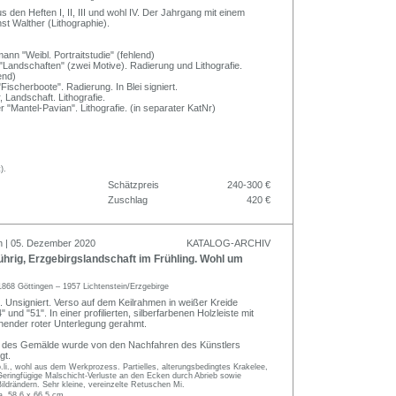
s den Heften I, II, III und wohl IV. Der Jahrgang mit einem
st Walther (Lithographie).
nn "Weibl. Portraitstudie" (fehlend)
 "Landschaften" (zwei Motive). Radierung und Lithografie.
end)
ischerboote". Radierung. In Blei signiert.
, Landschaft. Lithografie.
r "Mantel-Pavian". Lithografie. (in separater KatNr)
).
Schätzpreis
240-300 €
Zuschlag
420 €
n | 05. Dezember 2020
KATALOG-ARCHIV
rig, Erzgebirgslandschaft im Frühling. Wohl um
1868 Göttingen – 1957 Lichtenstein/Erzgebirge
. Unsigniert. Verso auf dem Keilrahmen in weißer Kreide
 und "51". In einer profilierten, silberfarbenen Holzleiste mit
inender roter Unterlegung gerahmt.
ät des Gemälde wurde von den Nachfahren des Künstlers
gt.
.li., wohl aus dem Werkprozess. Partielles, alterungsbedingtes Krakelee,
eringfügige Malschicht-Verluste an den Ecken durch Abrieb sowie
Bildrändern. Sehr kleine, vereinzelte Retuschen Mi.
a. 58,6 x 66,5 cm.