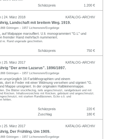
Schätzpreis
1.200 €
n | 24. März 2018
KATALOG-ARCHIV
rig, Landschaft mit breitem Weg. 1919.
1868 Göttingen – 1957 Lichtenstein/Erzgebirge
, auf Malpappe maroufliert. U.li. monogrammiert "G.L" und
von fremder Hand mehrfach nummeriert.
und re. Rand ungerade geschnitten.
Schätzpreis
750 €
n | 25. März 2017
KATALOG-ARCHIV
hrig "Der arme Lazarus". 1896/1897.
1868 Göttingen – 1957 Lichtenstein/Erzgebirge
n ursprünglich 16 Farblithographien und einem
is, dort in Feder mit einer Widmung versehen und signiert "G.
 und Mappe unsigniert. In der originalen Halbleinenmappe.
hlen. Die Blätter stockfleckig, teils angeschmutzt, randgebräunt und mit
und Knicken. Inhaltsverzeichnis mit Knicken, gebräunt und angeschmutzt.
ngeschmutzt, mit starken Randläsionen, Ecke o.li. und
n fehlen.
Schätzpreis
220 €
Zuschlag
180 €
n | 25. März 2017
KATALOG-ARCHIV
rig, Der Frühling. Um 1909.
1868 Göttingen – 1957 Lichtenstein/Erzgebirge