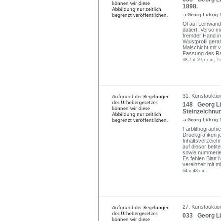
1898.
Georg Lührig
Öl auf Leinwand
datiert. Verso 
fremder Hand in 
Wulstprofil gera
Malschicht mit 
Fassung des Ra
38,7 x 59,7 cm, Tr
31. Kunstauktio
148 Georg Lü
Steinzeichnun
Georg Lührig
Farblithographi
Druckgrafiken j
Inhaltsverzeichn
auf dieser betite
sowie nummerier
Es fehlen Blatt 
vereinzelt mit 
64 x 48 cm.
27. Kunstauktio
033 Georg Lüh