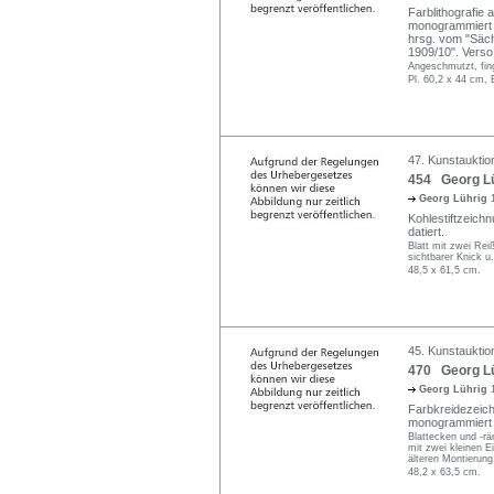
Farblithografie 
monogrammiert "
hrsg. vom "Säch
1909/10". Verso
Angeschmutzt, fing
Pl. 60,2 x 44 cm, 
47. Kunstauktio
454 Georg Lü
Georg Lührig
Kohlestiftzeichn
datiert.
Blatt mit zwei Rei
sichtbarer Knick u.
48,5 x 61,5 cm.
45. Kunstauktio
470 Georg Lü
Georg Lührig
Farbkreidezeich
monogrammiert "
Blattecken und -rä
mit zwei kleinen E
älteren Montierung
48,2 x 63,5 cm.