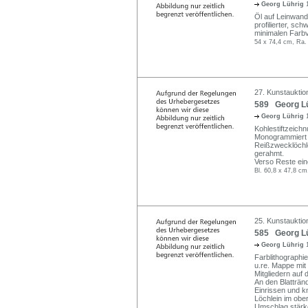
Georg Lührig
Öl auf Leinwand.
profilierter, sc
minimalen Farbv
54 x 74,4 cm, Ra.
27. Kunstauktio
589 Georg Lü
Georg Lührig
Kohlestiftzeichn
Monogrammiert "
Reißzwecklöchle
gerahmt.
Verso Reste ein
Bl. 60,8 x 47,8 cm
25. Kunstauktio
585 Georg Lüh
Georg Lührig
Farblithographi
u.re. Mappe mit
Mitgliedern auf 
An den Blatträn
Einrissen und kn
Löchlein im obe
Umschlag stärke