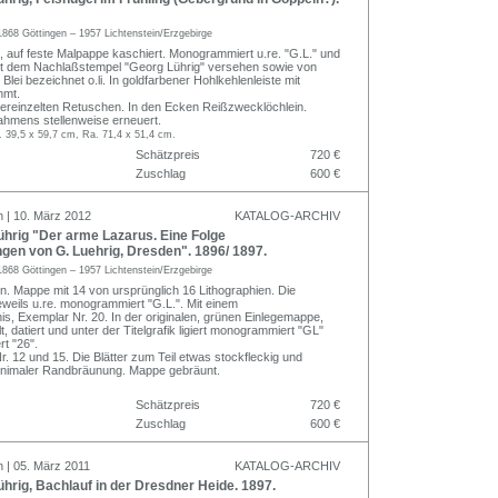
1868 Göttingen – 1957 Lichtenstein/Erzgebirge
, auf feste Malpappe kaschiert. Monogrammiert u.re. "G.L." und
mit dem Nachlaßstempel "Georg Lührig" versehen sowie von
Blei bezeichnet o.li. In goldfarbener Hohlkehlenleiste mit
hmt.
vereinzelten Retuschen. In den Ecken Reißzwecklöchlein.
hmens stellenweise erneuert.
. 39,5 x 59,7 cm, Ra. 71,4 x 51,4 cm.
Schätzpreis
720 €
Zuschlag
600 €
n | 10. März 2012
KATALOG-ARCHIV
hrig "Der arme Lazarus. Eine Folge
gen von G. Luehrig, Dresden". 1896/ 1897.
1868 Göttingen – 1957 Lichtenstein/Erzgebirge
en. Mappe mit 14 von ursprünglich 16 Lithographien. Die
eweils u.re. monogrammiert "G.L.". Mit einem
is, Exemplar Nr. 20. In der originalen, grünen Einlegemappe,
lt, datiert und unter der Titelgrafik ligiert monogrammiert "GL"
t "26".
Nr. 12 und 15. Die Blätter zum Teil etwas stockfleckig und
minimaler Randbräunung. Mappe gebräunt.
Schätzpreis
720 €
Zuschlag
600 €
n | 05. März 2011
KATALOG-ARCHIV
rig, Bachlauf in der Dresdner Heide. 1897.