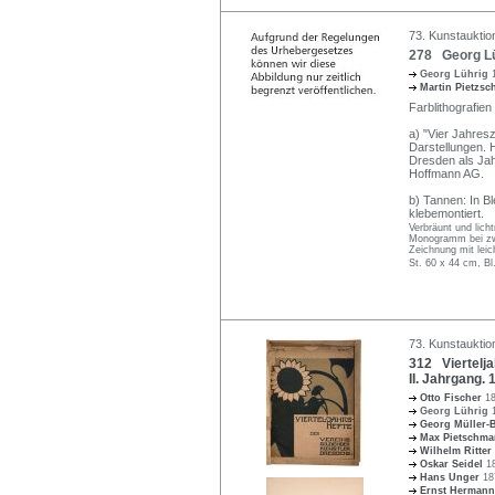
73. Kunstauktio
278 Georg Lüh
Georg Lührig
Martin Pietzs
Farblithografien
a) "Vier Jahresz
Darstellungen.
Dresden als Jah
Hoffmann AG.
b) Tannen: In B
klebemontiert.
Verbräunt und lich
Monogramm bei zwe
Zeichnung mit lei
St. 60 x 44 cm, Bl
73. Kunstauktio
312 Viertelja
II. Jahrgang.
Otto Fischer
18
Georg Lührig
Georg Müller-
Max Pietschm
Wilhelm Ritter
Oskar Seidel
1
Hans Unger
18
Ernst Hermann