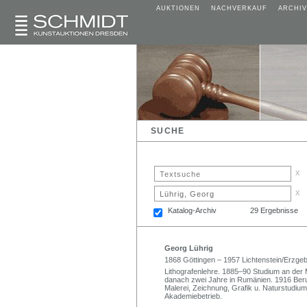
AUKTIONEN
NACHVERKAUF
ARCHIV
SUCHE
x
x
Katalog-Archiv
29 Ergebnisse
Georg Lührig
1868 Göttingen – 1957 Lichtenstein/Erzgeb
Lithografenlehre. 1885–90 Studium an der
danach zwei Jahre in Rumänien. 1916 Beru
Malerei, Zeichnung, Grafik u. Naturstudi
Akademiebetrieb.