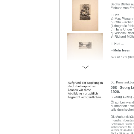
Sechs Blätter au
Einband von Ern
I. Heft
a) Max Pietschma
b) Otto Fischer
(Lithografie fehl
c) Hans Unger "F
d) Wilhelm Ritter
e) Richard Mülle
II. Heft
...
> Mehr lesen
64 x 48,5 cm (Heft
66. Kunstauktio
068 Georg Lüh
1920.
Georg Lührig
Öl auf Leinwand
nummeriert "794"
teils durchsche
Die Authentizit
mündlich bestäti
Schwarzer Strich o
insbesondere Mi. G
vereinzelt an den 
50,7 x 58,9 cm, R