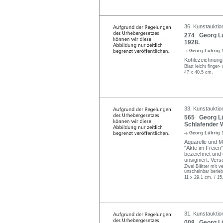
36. Kunstauktion
274 Georg Lüh
1928.
Georg Lührig
Kohlezeichnung. 
Blatt leicht finger
47 x 40,5 cm.
33. Kunstauktio
565 Georg Lüh
Schlafender 
Georg Lührig
Aquarelle und Mi
"Akte im Freien"
bezeichnet und d
unsigniert. Ver
Zwei Blätter mit ve
unscheinbar berieb
11 x 29,1 cm. / 15
31. Kunstauktio
008 Georg Lüh