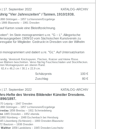
n | 17. September 2022
KATALOG-ARCHIV
rig "Vier Jahreszeiten" / Tannen. 1910/1938.
1868 Göttingen – 1957 Lichtenstein/Erzgebirge
ch
1866 Blasewitz – 1961 Dresden
 auf Karton sowie eine Bleistiftzeichnung.
eiten": Im Stein monogrammiert u.re. "G – L". Allegorische
 Herausgegeben 1909/10 vom Sächsischen Kunstverein zu
resgabe für Mitglieder. Gedruckt in Dresden von der Wilhelm
lei monogrammiert und datiert u.re. "GL". Auf Untersatzkarton
trandig. Vereinzelt Knickspuren, Flecken, Kratzer und kleine Risse.
i Blättern beschnitten. Verso flächig Feuchteschäden und Stockflecken.
chten Montagespuren am oberen Rand.
. 62,4 x 46,2 cm / 30,1 x 22,9 cm.
Schätzpreis
100 €
Zuschlag
80 €
n | 17. September 2022
KATALOG-ARCHIV
hrs-Hefte des Vereins Bildender Künstler Dresdens.
 1896/1897.
70 Leipzig – 1947 Dresden
1868 Göttingen – 1957 Lichtenstein/Erzgebirge
Breslau
1856 Breslau – 1911 Schmiedeberg
ann
1865 Dresden – 1952 ebenda
1860 Nürnberg – 1948 Eschenbach bei Hersburg
845 Löwenberg (Schlesien) – 1900 Dresden-Blasewitz
72 Bautzen – 1936 Dresden
 Walther
1858 Landsberg – 1945 Dresden-Loschwitz