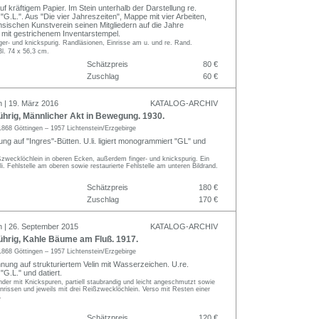
auf kräftigem Papier. Im Stein unterhalb der Darstellung re.
G.L.". Aus "Die vier Jahreszeiten", Mappe mit vier Arbeiten,
sischen Kunstverein seinen Mitgliedern auf die Jahre
 mit gestrichenem Inventarstempel.
er- und knickspurig. Randläsionen, Einrisse am u. und re. Rand.
Bl. 74 x 56,3 cm.
Schätzpreis
80 €
Zuschlag
60 €
n | 19. März 2016
KATALOG-ARCHIV
hrig, Männlicher Akt in Bewegung. 1930.
1868 Göttingen – 1957 Lichtenstein/Erzgebirge
ung auf "Ingres"-Bütten. U.li. ligiert monogrammiert "GL" und
ßzwecklöchlein in oberen Ecken, außerdem finger- und knickspurig. Ein
li. Fehlstelle am oberen sowie restaurierte Fehlstelle am unteren Bildrand.
Schätzpreis
180 €
Zuschlag
170 €
n | 26. September 2015
KATALOG-ARCHIV
hrig, Kahle Bäume am Fluß. 1917.
1868 Göttingen – 1957 Lichtenstein/Erzgebirge
nung auf strukturiertem Velin mit Wasserzeichen. U.re.
G.L." und datiert.
nder mit Knickspuren, partiell staubrandig und leicht angeschmutzt sowie
inrissen und jeweils mit drei Reißzwecklöchlein. Verso mit Resten einer
.
Schätzpreis
120 €