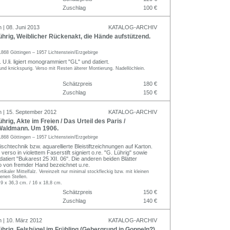
Zuschlag
100 €
 | 08. Juni 2013
KATALOG-ARCHIV
rig, Weiblicher Rückenakt, die Hände aufstützend.
1868 Göttingen – 1957 Lichtenstein/Erzgebirge
U.li. ligiert monogrammiert "GL" und datiert.
- und knickspurig. Verso mit Resten älterer Montierung. Nadellöchlein.
Schätzpreis
180 €
Zuschlag
150 €
n | 15. September 2012
KATALOG-ARCHIV
rig, Akte im Freien / Das Urteil des Paris /
Waldmann. Um 1906.
1868 Göttingen – 1957 Lichtenstein/Erzgebirge
schtechnik bzw. aquarellierte Bleistiftzeichnungen auf Karton.
 verso in violettem Faserstift signiert o.re. "G. Lührig" sowie
atiert "Bukarest 25 XII. 06". Die anderen beiden Blätter
so von fremder Hand bezeichnet u.re.
rtikaler Mittelfalz. Vereinzelt nur minimal stockfleckig bzw. mit kleinen
enen Stellen.
,9 x 36,3 cm. / 16 x 18,8 cm.
Schätzpreis
150 €
Zuschlag
140 €
n | 10. März 2012
KATALOG-ARCHIV
rig, Felshügel im Frühling (Gebergrund in Goppeln?).