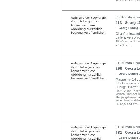
55. Kunstauktio
113 Georg Lüh
Georg Lührig
Öl auf Leinwand
datiert. Verso 
Bildträger am li. 
27 x 36 cm.
51. Kunstauktio
298 Georg Lü
Georg Lührig
Mappe mit 14 vo
Inhaltsverzeichn
Lührig". Blätter
Blatt 12 und 15 fe
kleinen Einrissen 
Mappe gebräunt, a
Verschlussbändche
Bl. 67,5 x 51 cm.
51. Kunstauktio
681 Georg Lüh
Georg Lührig