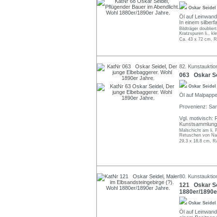
Oskar Seide
Öl auf Leinwand.
In einem silber
Bildträger doublie
Kratzspuren li., k
Ca. 43 x 72 cm, R
82. Kunstauktion
063 Oskar Sei
Oskar Seide
Öl auf Malpappe.
Provenienz: Sa
Vgl. motivisch: 
Kunstsammlungen
Malschicht am li. 
Retuschen von Na
29,3 x 18,8 cm, R
80. Kunstauktio
121 Oskar Sei
1880er/1890e
Oskar Seide
Öl auf Leinwand,