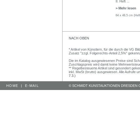
II. Heft
...
> Mehr lesen
64 x 48,5 cm (Heft
NACH OBEN
* Artikel von Künstlern, für die durch die VG 
Zusatz "zzgl. Folgerechts-Anteil 2,5%" gekenn
Die im Katalog ausgewiesenen Preise sind Schätz
Zuschlagspreis wird damit keine Mehrwertsteu
** Regelbesteuerte Artikel sind gesondert geken
inkl. MwSt (brutto) ausgewiesen. Alle Aufrufe 
7.3.)
HOME
|
E-MAIL
© SCHMIDT KUNSTAUKTIONEN DRESDEN