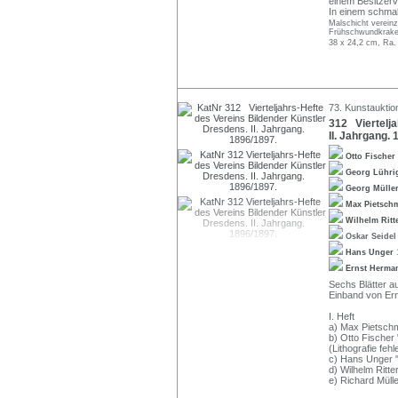
einem Besitzerv
In einem schmal
Malschicht vereinz
Frühschwundkrakele
38 x 24,2 cm, Ra.
73. Kunstauktio
312 Viertelja
II. Jahrgang.
Otto Fischer
Georg Lühr
Georg Mülle
Max Pietsc
Wilhelm Ritt
Oskar Seide
Hans Unger
Ernst Herma
Sechs Blätter au
Einband von Ern
I. Heft
a) Max Pietschma
b) Otto Fischer
(Lithografie fehl
c) Hans Unger "F
d) Wilhelm Ritter
e) Richard Mülle