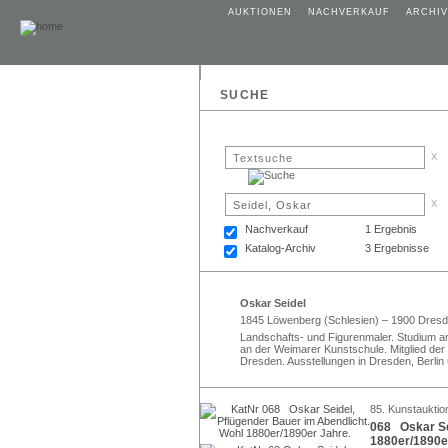
AUKTIONEN
NACHVERKAUF
ARCHIV
SUCHE
x
x
Nachverkauf
1 Ergebnis
Katalog-Archiv
3 Ergebnisse
Oskar Seidel
1845 Löwenberg (Schlesien) – 1900 Dresd
Landschafts- und Figurenmaler. Studium an
an der Weimarer Kunstschule. Mitglied der 
Dresden. Ausstellungen in Dresden, Berli
85. Kunstauktion
068 Oskar Sei
1880er/1890e