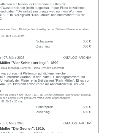
lattenton auf feinem, ockerfarbenen Bütten mit
 Wasserzeichen (nicht aufgelöst). In der Platte bezeichnet,
nd datiert "Die selbst einst nagte wird nun von Würmern
15 –". In Blei signiert "Rich. Müller" und nummeriert "37/78".
0.
sse am Rand, Bildträger leicht wellig, am o. Blattrand Reste einer alten
, Bl. 16,5 x 20,8 cm.
Schätzpreis
350 €
Zuschlag
300 €
n | 07. März 2026
KATALOG-ARCHIV
üller "Vier Schmetterlinge". 1899.
r
1874 Tschirnitz/Böhmen – 1954 Dresden-Loschwitz
hwarzbraun mit Plattenton auf dickem, weichen,
 Kupferdruckkarton. In der Platte u.li. monogrammiert und
Unterhalb der Platte re. in Blei signiert "Rich. Müller". Eines von
Am u.re. Blattrand sowie verso mit Annotationen in Blei von
4.
alte im Bereich der Platte u.Mi., im Gesamteindruck unscheinbar. Minimal
in den Ecken leicht gestaucht.Verso leicht angeschmutzt.
, Bl. 50,5 x 35 cm.
Schätzpreis
550 €
Zuschlag
450 €
n | 07. März 2026
KATALOG-ARCHIV
Müller "Die Gegner". 1915.