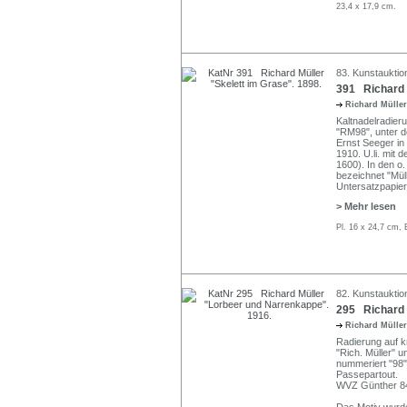
23,4 x 17,9 cm.
83. Kunstauktio
391 Richard M
Richard Mülle
Kaltnadelradieru
"RM98", unter d
Ernst Seeger in 
1910. U.li. mit
1600). In den o.
bezeichnet "Müll
Untersatzpapier
> Mehr lesen
Pl. 16 x 24,7 cm, 
82. Kunstauktion
295 Richard 
Richard Mülle
Radierung auf kr
"Rich. Müller" un
nummeriert "98"
Passepartout.
WVZ Günther 8
Das Motiv wurde