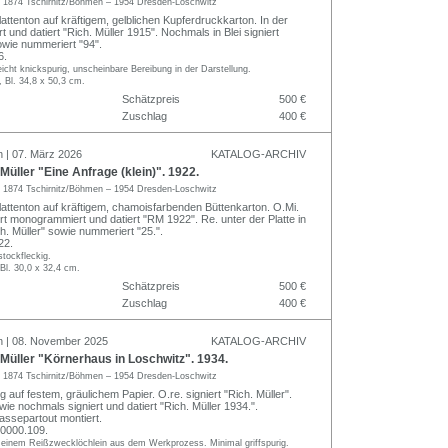
r
1874 Tschirnitz/Böhmen – 1954 Dresden-Loschwitz
attenton auf kräftigem, gelblichen Kupferdruckkarton. In der
iert und datiert "Rich. Müller 1915". Nochmals in Blei signiert
owie nummeriert "94".
6.
icht knickspurig, unscheinbare Bereibung in der Darstellung.
, Bl. 34,8 x 50,3 cm.
Schätzpreis
500 €
Zuschlag
400 €
n | 07. März 2026
KATALOG-ARCHIV
üller "Eine Anfrage (klein)". 1922.
r
1874 Tschirnitz/Böhmen – 1954 Dresden-Loschwitz
lattenton auf kräftigem, chamoisfarbenden Büttenkarton. O.Mi.
giert monogrammiert und datiert "RM 1922". Re. unter der Platte in
ich. Müller" sowie nummeriert "25.".
22.
 stockfleckig.
 Bl. 30,0 x 32,4 cm.
Schätzpreis
500 €
Zuschlag
400 €
n | 08. November 2025
KATALOG-ARCHIV
üller "Körnerhaus in Loschwitz". 1934.
r
1874 Tschirnitz/Böhmen – 1954 Dresden-Loschwitz
ng auf festem, gräulichem Papier. O.re. signiert "Rich. Müller".
owie nochmals signiert und datiert "Rich. Müller 1934.".
Passepartout montiert.
0000.109.
t einem Reißzwecklöchlein aus dem Werkprozess. Minimal griffspurig.