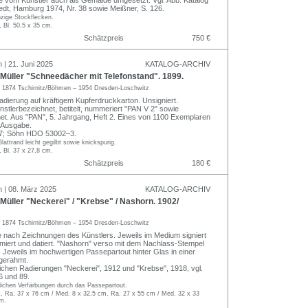
edt, Hamburg 1974, Nr. 38 sowie Meißner, S. 126.
nzige Stockflecken.
, Bl. 50,5 x 35 cm.
Schätzpreis
750 €
 | 21. Juni 2025
KATALOG-ARCHIV
Müller "Schneedächer mit Telefonstand". 1899.
r
1874 Tschirnitz/Böhmen – 1954 Dresden-Loschwitz
adierung auf kräftigem Kupferdruckkarton. Unsigniert.
nstlerbezeichnet, betitelt, nummeriert "PAN V 2" sowie
et. Aus "PAN", 5. Jahrgang, Heft 2. Eines von 1100 Exemplaren
 Ausgabe.
7; Söhn HDO 53002–3.
Blattrand leicht gegilbt sowie knickspurig.
, Bl. 37 x 27,8 cm.
Schätzpreis
180 €
n | 08. März 2025
KATALOG-ARCHIV
üller "Neckerei" / "Krebse" / Nashorn. 1902/
r
1874 Tschirnitz/Böhmen – 1954 Dresden-Loschwitz
e nach Zeichnungen des Künstlers. Jeweils im Medium signiert
iert und datiert. "Nashorn" verso mit dem Nachlass-Stempel
. Jeweils im hochwertigen Passepartout hinter Glas in einer
gerahmt.
ichen Radierungen "Neckerei", 1912 und "Krebse", 1918, vgl.
 und 89.
lichen Verfärbungen durch das Passepartout.
, Ra. 37 x 76 cm / Med. 8 x 32,5 cm, Ra. 27 x 55 cm / Med. 32 x 33
m.