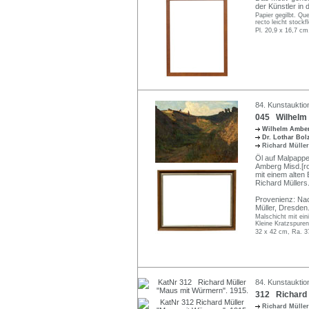
der Künstler in
Papier gegilbt. Qu
recto leicht stockf
Pl. 20,9 x 16,7 cm
84. Kunstauktio
045 Wilhelm 
Wilhelm Ambe
Dr. Lothar Bo
Richard Mülle
Öl auf Malpappe.
Amberg Misd.[roy
mit einem alten
Richard Müller
Provenienz: Nac
Müller, Dresden
Malschicht mit ein
Kleine Kratzspuren
32 x 42 cm, Ra. 3
84. Kunstauktio
312 Richard 
Richard Mülle