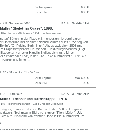
Schätzpreis
950 €
Zuschlag
800 €
n | 08. November 2025
KATALOG-ARCHIV
üller "Skelett im Grase". 1898.
r
1874 Tschirnitz/Böhmen – 1954 Dresden-Loschwitz
ng auf Bütten. In der Platte o.li. monogrammiert und datiert
er Darstellung bezeichnet "Richard Müller sculps.", "Verlag von
Berlin", "O. Felsing Berlin impr.". Abzug zwischen 1898 und
 dem Prägestempel des Deutschen Kunstverlegervereins (Lugt
 Blattecken von alter Hand in Blei bezeichnet, u.Mi. alt
er Schlafender Tod", in der u.re. Ecke nummeriert "1069". Auf
 montiert und hinter
...
Bl. 35 x 51 cm, Ra. 43 x 60,5 cm.
Schätzpreis
700-800 €
Zuschlag
700 €
 | 21. Juni 2025
KATALOG-ARCHIV
Müller "Lorbeer und Narrenkappe". 1916.
r
1874 Tschirnitz/Böhmen – 1954 Dresden-Loschwitz
äftigem, chamoisfarbenen Bütten. In der Platte u.li. signiert
d datiert. Nochmals in Blei u.re. signiert "Rich. Müller". U.li.
. Am o.re. Blattrand von fremder Hand in Blei nummeriert. Im
4.
 vom Künstler auch als Gemälde umgesetzt. Vgl. Abb. Katalog