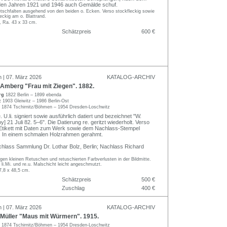
 den Jahren 1921 und 1946 auch Gemälde schuf.
etschfalten ausgehend von den beiden o. Ecken. Verso stockfleckig sowie
leckig am o. Blattrand.
, Ra. 43 x 33 cm.
Schätzpreis
600 €
n | 07. März 2026
KATALOG-ARCHIV
Amberg "Frau mit Ziegen". 1882.
rg
1822 Berlin – 1899 ebenda
lz
1903 Gleiwitz – 1986 Berlin-Ost
r
1874 Tschirnitz/Böhmen – 1954 Dresden-Loschwitz
 U.li. signiert sowie ausführlich datiert und bezeichnet "W.
] 21 Juli 82. 5–6". Die Datierung re. geritzt wiederholt. Verso
 Etikett mit Daten zum Werk sowie dem Nachlass-Stempel
s. In einem schmalen Holzrahmen gerahmt.
hlass Sammlung Dr. Lothar Bolz, Berlin; Nachlass Richard
.
igen kleinen Retuschen und retuschierten Farbverlusten in der Bildmitte.
 li.Mi. und re.u. Malschicht leicht angeschmutzt.
7,8 x 48,5 cm.
Schätzpreis
500 €
Zuschlag
400 €
n | 07. März 2026
KATALOG-ARCHIV
Müller "Maus mit Würmern". 1915.
r
1874 Tschirnitz/Böhmen – 1954 Dresden-Loschwitz