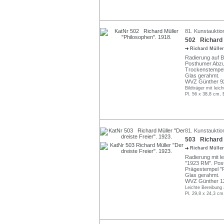
81. Kunstauktio
502 Richard 
Richard Mülle
Radierung auf Büt
Posthumer Abzug.
Trockenstempel 
Glas gerahmt.
WVZ Günther 9
Bildträger mit leich
Pl. 56 x 38,8 cm, 
81. Kunstauktio
503 Richard M
Richard Mülle
Radierung mit le
"1923 RM". Post
Prägestempel "P
Glas gerahmt.
WVZ Günther 1
Leichte Bereibung 
Pl. 29,8 x 24,3 cm