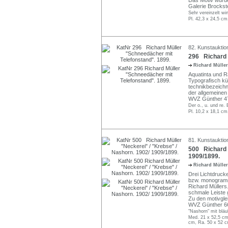
Galerie Brockst
Sehr vereinzelt wi
Pl. 42,3 x 24,5 cm
82. Kunstauktion
296 Richard 
Richard Mülle
Aquatinta und R
Typografisch kü
technikbezeichn
der allgemeinen
WVZ Günther 4
Der o., u. und re. 
Pl. 10,2 x 18,1 cm
81. Kunstauktio
500 Richard M
1909/1899.
Richard Mülle
Drei Lichtdruck
bzw. monogramm
Richard Müllers
schmale Leiste 
Zu den motivgle
WVZ Günther 66
"Nashorn" mit bläu
Med. 21 x 52,5 cm
cm, Ra. 50 x 52 c