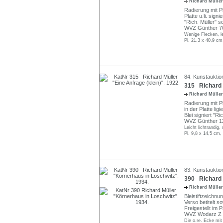
Richard Mülle
Radierung mit Pl
Platte u.li. sign
"Rich. Müller" s
WVZ Günther 7
Wenige Flecken, le
Pl. 21,3 x 40,9 cm
84. Kunstauktio
315 Richard M
Richard Mülle
Radierung mit P
in der Platte li
Blei signiert "R
WVZ Günther 1
Leicht lichtrandig,
Pl. 9,8 x 14,5 cm,
83. Kunstauktio
390 Richard M
Richard Mülle
Bleistiftzeichnu
Verso betitelt s
Freigestellt im 
WVZ Wodarz Z 
Die o.re. Ecke mi