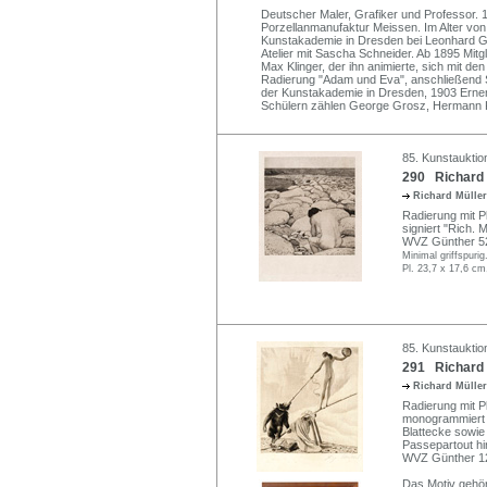
Deutscher Maler, Grafiker und Professor. 
Porzellanmanufaktur Meissen. Im Alter vo
Kunstakademie in Dresden bei Leonhard G
Atelier mit Sascha Schneider. Ab 1895 Mit
Max Klinger, der ihn animierte, sich mit d
Radierung "Adam und Eva", anschließend St
der Kunstakademie in Dresden, 1903 Erne
Schülern zählen George Grosz, Hermann
85. Kunstauktion
290 Richard 
Richard Mülle
Radierung mit Pl
signiert "Rich. M
WVZ Günther 5
Minimal griffspurig
Pl. 23,7 x 17,6 cm
85. Kunstauktion
291 Richard M
Richard Mülle
Radierung mit Pl
monogrammiert "1
Blattecke sowie 
Passepartout hi
WVZ Günther 1
Das Motiv gehö