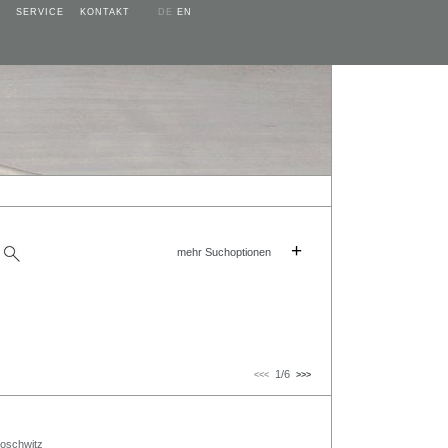
SERVICE
KONTAKT
DE
EN
+
mehr Suchoptionen
1/6
<<<
>>>
Loschwitz