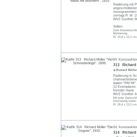
Radierung mit P
angeschnittenem
monogrammiert u
zernagt R. M. 19
WVZ Günther 8
Selten.
Zwei Eiseneinschlü
Montierung.
Pl. 10,8 x 15,1 cm
84. Kunstauktio
313 Richard M
Richard Mülle
Radierung in Sc
chamoisfarbenem
datiert "RM 99". 
12 Exemplaren. 
fremder Hand.
WVZ Günther 4
Mit einer Quetschf
knickspurig sowie 
Pl. 29,4 x 23,5 cm
84. Kunstauktio
314 Richard 