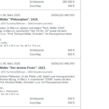
Schätzpreis
280-360 €
Zuschlag
400 €
n | 08. März 2025
KATALOG-ARCHIV
Müller "Philosophen". 1918.
r
1874 Tschirnitz/Böhmen – 1954 Dresden-Loschwitz
ten. In Blei o.li. signiert und datiert "Rich. Müller 1918".
 In Blei u.li. nummeriert "Von 75/ Ex. 22" sowie mit dem
u.re. "Prof. Richard Müller, Dresden". Im Passepartout hinter
2.
t wellig.
BA. 59,5 x 45,3 cm, Ra. 86,3 x 73,6 cm.
Schätzpreis
600 €
Zuschlag
800 €
n | 08. März 2025
KATALOG-ARCHIV
üller "Der dreiste Freier". 1923.
r
1874 Tschirnitz/Böhmen – 1954 Dresden-Loschwitz
ichtem Plattenton. In der Platte u.Mi. datiert und monogrammiert
humer Abzug. In Blei u. li. nummeriert "33/90" sowie mit dem
rof. Richard Müller, Dresden" u.re. Im Passepartout hinter
24.
am u. Plattenrand.
, Ra. 62 x 53,5 cm.
Schätzpreis
500 €
Zuschlag
550 €