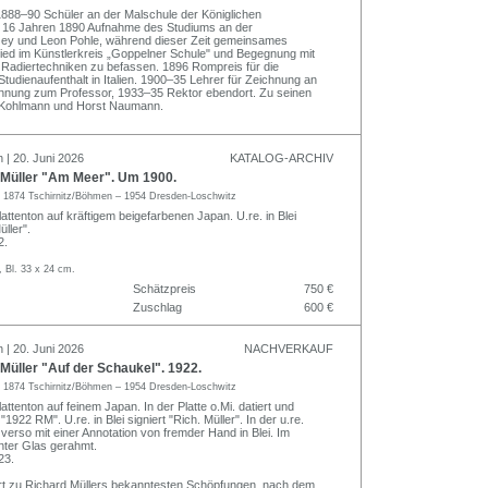
1888–90 Schüler an der Malschule der Königlichen
n 16 Jahren 1890 Aufnahme des Studiums an der
ey und Leon Pohle, während dieser Zeit gemeinsames
glied im Künstlerkreis „Goppelner Schule" und Begegnung mit
en Radiertechniken zu befassen. 1896 Rompreis für die
udienaufenthalt in Italien. 1900–35 Lehrer für Zeichnung an
nnung zum Professor, 1933–35 Rektor ebendort. Zu seinen
 Kohlmann und Horst Naumann.
 | 20. Juni 2026
KATALOG-ARCHIV
Müller "Am Meer". Um 1900.
r
1874 Tschirnitz/Böhmen – 1954 Dresden-Loschwitz
attenton auf kräftigem beigefarbenen Japan. U.re. in Blei
üller".
2.
.
, Bl. 33 x 24 cm.
Schätzpreis
750 €
Zuschlag
600 €
 | 20. Juni 2026
NACHVERKAUF
üller "Auf der Schaukel". 1922.
r
1874 Tschirnitz/Böhmen – 1954 Dresden-Loschwitz
attenton auf feinem Japan. In der Platte o.Mi. datiert und
922 RM". U.re. in Blei signiert "Rich. Müller". In der u.re.
verso mit einer Annotation von fremder Hand in Blei. Im
nter Glas gerahmt.
23.
rt zu Richard Müllers bekanntesten Schöpfungen, nach dem