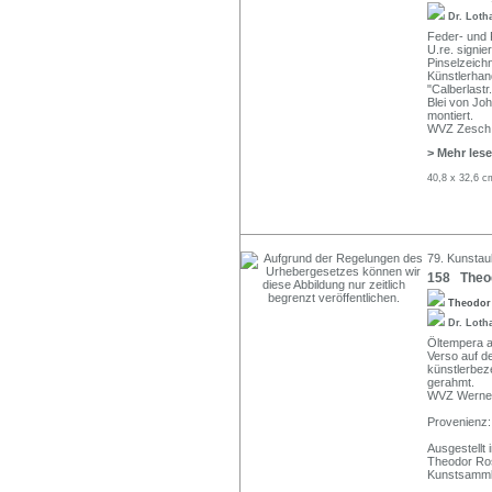
Dr. Loth
Feder- und 
U.re. signie
Pinselzeich
Künstlerhand
"Calberlastr
Blei von Jo
montiert.
WVZ Zesch E
> Mehr les
40,8 x 32,6 c
79. Kunstauk
158 Theod
Theodor
Dr. Loth
Öltempera au
Verso auf d
künstlerbeze
gerahmt.
WVZ Werner
Provenienz:
Ausgestellt i
Theodor Ros
Kunstsammlu