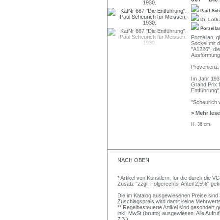
Paul Sc
Dr. Loth
Porzella
Porzellan, g
Sockel mit 
"A1226", di
Ausformungs
Provenienz:
Im Jahr 1937
Grand Prix 
Entführung"
"Scheurich 
> Mehr les
H. 36 cm.
NACH OBEN
* Artikel von Künstlern, für die durch die 
Zusatz "zzgl. Folgerechts-Anteil 2,5%" ge
Die im Katalog ausgewiesenen Preise sind Sc
Zuschlagspreis wird damit keine Mehrwert
** Regelbesteuerte Artikel sind gesondert g
inkl. MwSt (brutto) ausgewiesen. Alle Aufr
7.3.)