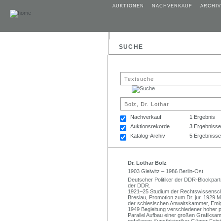
AUKTIONEN
NACHVERKAUF
ARCHIV
SUCHE
Nachverkauf
1 Ergebnis
Auktionsrekorde
3 Ergebnisse
Katalog-Archiv
5 Ergebnisse
Dr. Lothar Bolz
1903 Gleiwitz – 1986 Berlin-Ost
Deutscher Politiker der DDR-Blockpart
der DDR.
1921–25 Studium der Rechtswissenschaf
Breslau, Promotion zum Dr. jur. 1929 
der schlesischen Anwaltskammer, Emig
1949 Begleitung verschiedener hoher p
Parallel Aufbau einer großen Grafiksa