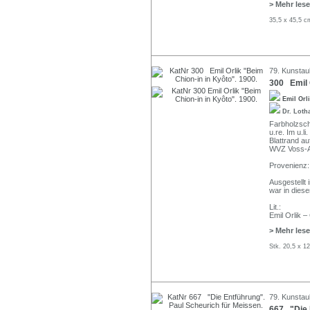
> Mehr les
35,5 x 45,5 c
79. Kunstauk
300 Emil O
Emil Orl
Dr. Loth
Farbholzschn
u.re. Im u.l
Blattrand au
WVZ Voss-A
Provenienz:
Ausgestellt 
war in diese
Lit.:
Emil Orlik –
> Mehr les
Stk. 20,5 x 1
79. Kunstauk
667 "Die 