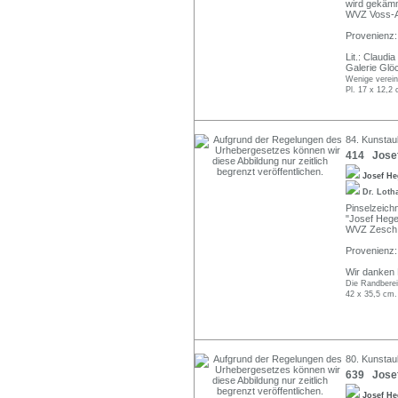
wird gekämm
WVZ Voss-A
Provenienz:
Lit.: Claudi
Galerie Glöc
Wenige vereinz
Pl. 17 x 12,2 
84. Kunstau
414 Josef
Josef H
Dr. Loth
Pinselzeichn
"Josef Hege
WVZ Zesch E
Provenienz:
Wir danken H
Die Randbereic
42 x 35,5 cm.
80. Kunstau
639 Josef
Josef H