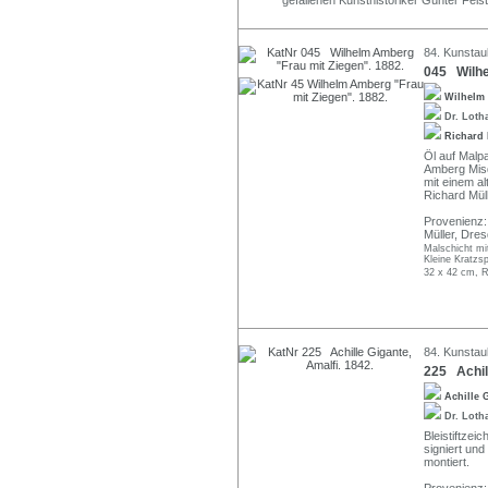
gefallenen Kunsthistoriker Günter Feis
84. Kunstau
045 Wilhe
Wilhelm
Dr. Loth
Richard
Öl auf Malpa
Amberg Misd.
mit einem a
Richard Mül
Provenienz:
Müller, Dre
Malschicht mit
Kleine Kratzsp
32 x 42 cm, R
84. Kunstau
225 Achill
Achille 
Dr. Loth
Bleistiftzeic
signiert und
montiert.