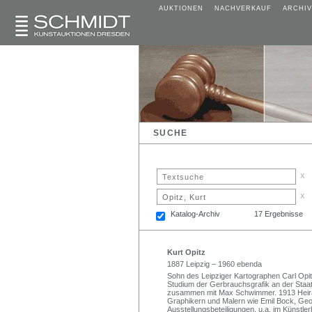
AUKTIONEN
NACHVERKAUF
ARCHIV
SUCHE
x
x
Katalog-Archiv
17 Ergebnisse
Kurt Opitz
1887 Leipzig – 1960 ebenda
Sohn des Leipziger Kartographen Carl Opi
Studium der Gerbrauchsgrafik an der Staa
zusammen mit Max Schwimmer. 1913 Heirat m
Graphikern und Malern wie Emil Bock, Geo
Ausstellungsbeteiligungen, u.a. im Künstle