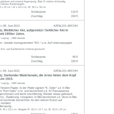
t gebräunt und minimal fingerspurig. Blatt III stärker lichtrandig,
it kleinen Randmängeln.
5 x 25 cm / 41 x 24,3 cm, Bl. 50,3 x 34 cm.
Schätzpreis
110 €
Zuschlag
150 €
 | 08. Juni 2013
KATALOG-ARCHIV
, Weiblicher Akt, aufgestützt / Seitlicher Akt in
hl 1950er Jahre.
 Leipzig – 1960 ebenda
n. Jeweils monogrammiert "KO." u.re. Auf Untersatzpapier
. Eck- und Kantbereiche minimal gestaucht.
Schätzpreis
90 €
Zuschlag
100 €
 | 09. Juni 2012
KATALOG-ARCHIV
tz, Stehender Mädchenakt, die Arme hinter dem Kopf
 Um 1915.
 Leipzig – 1960 ebenda
estem Papier. In der Platte signiert "K. Opitz" u.li. In Blei
t "Kurt Opitz" u.re. und bezeichnet u.li. Im Passepartout.
ngeschmutzt und leicht stockfleckig, Ränder etwas gebräunt.
s., Radierung. Unsigniert. In Blei bezeichnet u.li. Verso in Blei
nd nochmals bezeichnet. An den oberen Ecken auf
 montiert.
lierspurig.
Bl. 50 x 34,2 cm, Beigabe Pl. 18,3 x 12,7 cm, Bl. 24,8 x 20 cm.
Schätzpreis
130 €