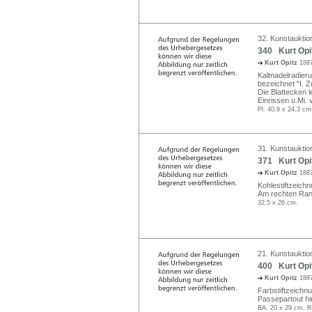
32. Kunstauktion
340 Kurt Opi
Kurt Opitz
1887
Kaltnadelradieru
bezeichnet "I. Z
Die Blattecken l
Einrissen u.Mi.
Pl. 40,9 x 24,3 cm
31. Kunstauktio
371 Kurt Opit
Kurt Opitz
1887
Kohlestiftzeich
Am rechten Rand
32,5 x 26 cm.
21. Kunstauktio
400 Kurt Opit
Kurt Opitz
1887
Farbstiftzeichn
Passepartout hi
BA. 20 x 29 cm, R