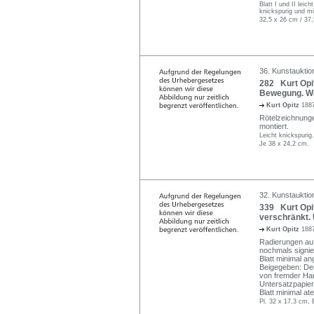
Blatt I und II leich
knickspurig und m
32,5 x 26 cm / 37,
36. Kunstauktion
282 Kurt Opitz
Bewegung. Wo
Kurt Opitz
1887
Rötelzeichnunge
montiert.
Leicht knickspurig
Je 38 x 24,2 cm.
32. Kunstauktion
339 Kurt Opi
verschränkt.
Kurt Opitz
1887
Radierungen auf f
nochmals signier
Blatt minimal a
Beigegeben: Ders
von fremder Ha
Untersatzpapier
Blatt minimal ate
Pl. 32 x 17,3 cm, 