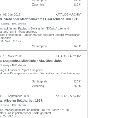
Zuschlag
110 €
 | 09. Juni 2012
KATALOG-ARCHIV
tz, Stehender Mädchenakt mit Haarschleife. Um 1915.
 Leipzig – 1960 ebenda
ng auf festem Papier. In Blei signiert "KOpitz" u.re. und
ustand" u.li. Im Passepartout.
eicht knickspurig. Ränder stärker gebräunt und mit zwei kleinen
 versehen.
, Bl. 50,4 x 34,1 cm.
Schätzpreis
140 €
n | 10. März 2012
KATALOG-ARCHIV
z (zugeschr.), Männlicher Akt. Ohne Jahr.
 Leipzig – 1960 ebenda
nung auf dünnem Papier. Unsigniert.
 unter Passepartout montiert. Blatt mit leichter Randbräunung.
Schätzpreis
120 €
Zuschlag
260 €
n | 19. September 2009
KATALOG-ARCHIV
z, Allee im Spätherbst. 1957.
 Leipzig – 1960 ebenda
ung. Monogrammiert und datiert u.re. "KO März 57". Im
nter Glas in goldfarbener Leiste gerahmt.
a. 35 x 42,5 cm.