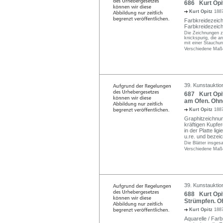
686 Kurt Opit
Kurt Opitz
1887
Farbkreidezeich
Farbkreidezeich
Die Zeichnungen zu
knickspurig, die a
mit einer Stauchu
Verschiedene Maße
39. Kunstauktio
687 Kurt Opi
am Ofen. Ohn
Kurt Opitz
1887
Graphitzeichnun
kräftigen Kupfe
in der Platte lig
u.re. und bezeic
Die Blätter insges
Verschiedene Maße
39. Kunstauktio
688 Kurt Opit
Strümpfen. O
Kurt Opitz
1887
Aquarelle / Farb