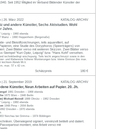
0. Seit 1952 Mitglied im Verband Bildender Künstler der
n | 26. März 2022
KATALOG-ARCHIV
z und andere Künstler, Sechs Aktstudien. Wohl
r Jahre.
 Leipzig – 1960 ebenda
7 Mainz – 1990 Heppenheim (Bergstraße)
de- und Bleistiftzeichnungen, teils aquarelliert, auf
apieren, eine Studie des Doryphoros (Speerträgers) von
iert. Zwei Blätter verso mit weiteren Skizzen. Zwei Blätter verso
s-Stempel "Kurt Opitz, Leipzig" bzw. "Hans Kohl" versehen.
nd technikbedingt wischspurig. Teils leicht angeschmutzt sowie in den
er- und Klebereste früherer Montierungen bzw. kleine Einrisse (bis max.
t leichtem Abrieb Mi.li.
 cm, max. 57 x 42 cm.
Schätzpreis
180 €
n | 21. September 2019
KATALOG-ARCHIV
ene Künstler, Neun Arbeiten auf Papier. 20. Jh.
tengel
1881 Dresden – 1968 ebenda
phe
1875 Wien – 1946 Berlin
te) Michael-Noindl
1888 Olmütz – 1962 Dresden
 Leipzig – 1960 ebenda
then
1948 Pirna – 2004 Berlin
1892 Dresden – 1970 ebenda
h
903 Nerchau bei Grimma – 1974 Böblingen
hniken. Überwiegend signiert, vereinzelt betitelt und datiert.
 Passepartout montiert, eine Arbeit verso mit
hweis.