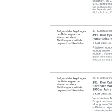
unsigniert, die 
u.re., bezeichnet
Die Zeichnung leic
des Aquarells perfo
47,5 x 34,7 cm, 4
37. Kunstauktio
493 Kurt Opit
humoristische
Kurt Opitz
1887
Rötelzeichnung
monogrammiert "
montiert. Vignet
Blätter leicht knick
etwa 26,3 x 37,3 
36. Kunstauktion
281 Kurt Opit
Sitzender Mäd
1950er Jahre 
Kurt Opitz
1887
Verschiedene Te
Graphitzeichnung 
Monogramm "KO." u
in Blei u.re. si
Untersatzpapier