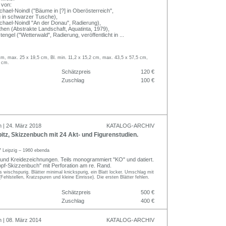
 von:
chael-Noindl ("Bäume in [?] in Oberösterreich",
 in schwarzer Tusche),
chael-Noindl "An der Donau", Radierung),
then (Abstrakte Landschaft, Aquatinta, 1979),
tengel ("Wetterwald", Radierung, veröffentlicht in
...
cm, max. 25 x 19,5 cm, Bl. min. 11,2 x 15,2 cm, max. 43,5 x 57,5 cm,
 cm.
Schätzpreis
120 €
Zuschlag
100 €
n | 24. März 2018
KATALOG-ARCHIV
tz, Skizzenbuch mit 24 Akt- und Figurenstudien.
 Leipzig – 1960 ebenda
e- und Kreidezeichnungen. Teils monogrammiert "KO" und datiert.
pf-Skizzenbuch" mit Perforation am re. Rand.
ls wischspurig. Blätter minimal knickspurig, ein Blatt locker. Umschlag mit
ehlstellen, Kratzspuren und kleine Einrisse). Die ersten Blätter fehlen.
Schätzpreis
500 €
Zuschlag
400 €
n | 08. März 2014
KATALOG-ARCHIV