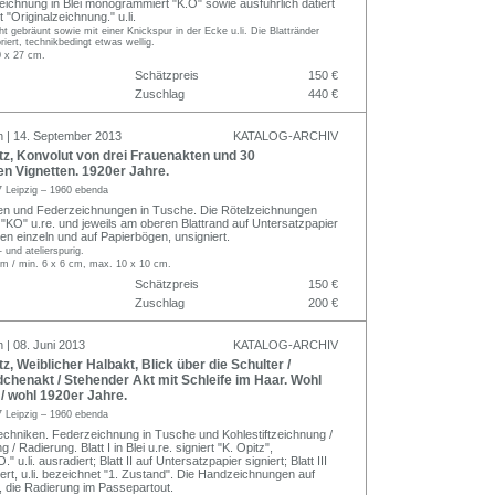
Zeichnung in Blei monogrammiert "K.O" sowie ausführlich datiert
 "Originalzeichnung." u.li.
ht gebräunt sowie mit einer Knickspur in der Ecke u.li. Die Blattränder
riert, technikbedingt etwas wellig.
0 x 27 cm.
Schätzpreis
150 €
Zuschlag
440 €
n | 14. September 2013
KATALOG-ARCHIV
z, Konvolut von drei Frauenakten und 30
n Vignetten. 1920er Jahre.
 Leipzig – 1960 ebenda
en und Federzeichnungen in Tusche. Die Rötelzeichnungen
KO" u.re. und jeweils am oberen Blattrand auf Untersatzpapier
ten einzeln und auf Papierbögen, unsigniert.
- und atelierspurig.
cm / min. 6 x 6 cm, max. 10 x 10 cm.
Schätzpreis
150 €
Zuschlag
200 €
 | 08. Juni 2013
KATALOG-ARCHIV
z, Weiblicher Halbakt, Blick über die Schulter /
chenakt / Stehender Akt mit Schleife im Haar. Wohl
/ wohl 1920er Jahre.
 Leipzig – 1960 ebenda
chniken. Federzeichnung in Tusche und Kohlestiftzeichnung /
/ Radierung. Blatt I in Blei u.re. signiert "K. Opitz",
.li. ausradiert; Blatt II auf Untersatzpapier signiert; Blatt III
gniert, u.li. bezeichnet "1. Zustand". Die Handzeichnungen auf
, die Radierung im Passepartout.