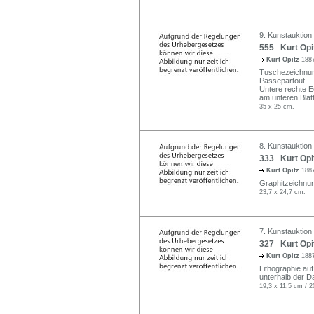
9. Kunstauktion
555 Kurt Opi
Kurt Opitz
1887
Tuschezeichnung.
Passepartout.
Untere rechte E
am unteren Blatt
35 x 25 cm.
8. Kunstauktion 
333 Kurt Opit
Kurt Opitz
1887
Graphitzeichnun
23,7 x 24,7 cm.
7. Kunstauktion
327 Kurt Opit
Kurt Opitz
1887
Lithographie auf
unterhalb der Da
19,3 x 11,5 cm / 2