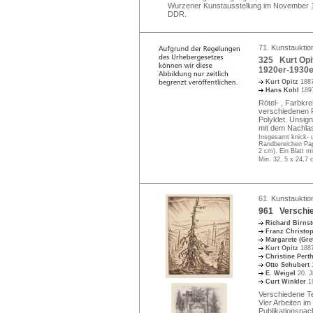
Wurzener Kunstausstellung im November 194
DDR.
71. Kunstauktio
325 Kurt Opit
1920er-1930e
Kurt Opitz
1887
Hans Kohl
189
Rötel- , Farbkrei
verschiedenen P
Polyklet. Unsign
mit dem Nachlas
Insgesamt knick- u
Randbereichen Papi
2 cm). Ein Blatt mi
Min. 32, 5 x 24,7
61. Kunstauktio
961 Verschied
Richard Birns
Franz Christo
Margarete (Gre
Kurt Opitz
1887
Christine Per
Otto Schubert
E. Weigel
20. J
Curt Winkler
1
Verschiedene Tec
Vier Arbeiten im
Publikationsnac