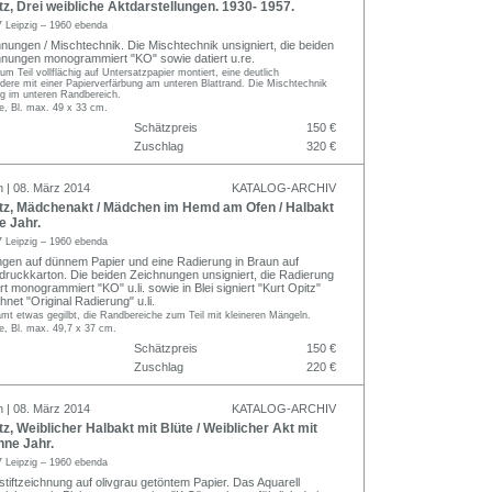
z, Drei weibliche Aktdarstellungen. 1930- 1957.
 Leipzig – 1960 ebenda
nungen / Mischtechnik. Die Mischtechnik unsigniert, die beiden
nungen monogrammiert "KO" sowie datiert u.re.
m Teil vollflächig auf Untersatzpapier montiert, eine deutlich
ndere mit einer Papierverfärbung am unteren Blattrand. Die Mischtechnik
ng im unteren Randbereich.
, Bl. max. 49 x 33 cm.
Schätzpreis
150 €
Zuschlag
320 €
n | 08. März 2014
KATALOG-ARCHIV
tz, Mädchenakt / Mädchen im Hemd am Ofen / Halbakt
e Jahr.
 Leipzig – 1960 ebenda
gen auf dünnem Papier und eine Radierung in Braun auf
rdruckkarton. Die beiden Zeichnungen unsigniert, die Radierung
iert monogrammiert "KO" u.li. sowie in Blei signiert "Kurt Opitz"
hnet "Original Radierung" u.li.
amt etwas gegilbt, die Randbereiche zum Teil mit kleineren Mängeln.
, Bl. max. 49,7 x 37 cm.
Schätzpreis
150 €
Zuschlag
220 €
n | 08. März 2014
KATALOG-ARCHIV
z, Weiblicher Halbakt mit Blüte / Weiblicher Akt mit
hne Jahr.
 Leipzig – 1960 ebenda
stiftzeichnung auf olivgrau getöntem Papier. Das Aquarell