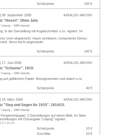
Schätzpreis
100 €
 | 09. September 2006
KATALOG-ARCHIV
tz "Hexen". Ohne Jahr.
 Leipzig – 1960 ebenda
 In der Darstellung mit Kugelschreiber u.re. signiert. Im
cke 1mm eingeknickt. Kaum sichtbarer, restaurierter Einriss
rand. Verso leicht angestaubt.
Schätzpreis
140 €
| 17. Juni 2006
KATALOG-ARCHIV
z "Schuster". 1910.
 Leipzig – 1960 ebenda
g auf gelblichem Papier. Monogrammiert und datiert u.re.
Schätzpreis
40 €
 | 18. März 2006
KATALOG-ARCHIV
z "Sieg und Segen für 1915". 1914/15.
 Leipzig – 1960 ebenda
 Pergamentpapier, 2 Darstellungen auf einem Blatt. Im Stein
rstellungen mit Ortsangabe "Leipzig" signiert.
0,2 x 12 cm.
Schätzpreis
10 €
Zuschlag
10 €