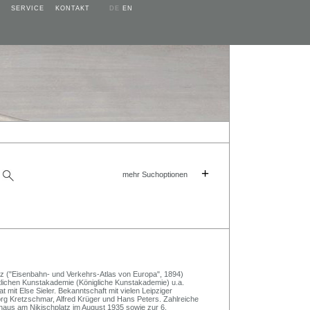
SERVICE
KONTAKT
DE
EN
+
mehr Suchoptionen
tz ("Eisenbahn- und Verkehrs-Atlas von Europa", 1894)
tlichen Kunstakademie (Königliche Kunstakademie) u.a.
it Else Sieler. Bekanntschaft mit vielen Leipziger
rg Kretzschmar, Alfred Krüger und Hans Peters. Zahlreiche
rhaus am Nikischplatz im August 1935 sowie zur 6.