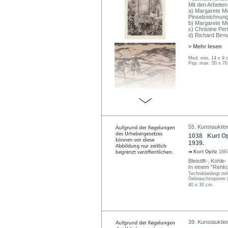
Mit den Arbeiten
a) Margarete Mi
Pinselzeichnung
b) Margarete Mi
c) Christine Per
d) Richard Birns
> Mehr lesen
Med. min. 14 x 9 
Psp. max. 50 x 70
55. Kunstauktio
1038 Kurt Opi
1939.
Kurt Opitz
1887
Bleistift-, Kohl
In einem "Rehko
Technikbedingt tei
Gebrauchsspuren (F
40 x 30 cm.
39. Kunstauktio