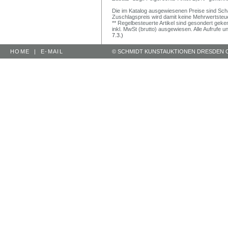
Die im Katalog ausgewiesenen Preise sind Schätz
Zuschlagspreis wird damit keine Mehrwertsteu
** Regelbesteuerte Artikel sind gesondert geken
inkl. MwSt (brutto) ausgewiesen. Alle Aufrufe 
7.3.)
HOME
|
E-MAIL
© SCHMIDT KUNSTAUKTIONEN DRESDEN