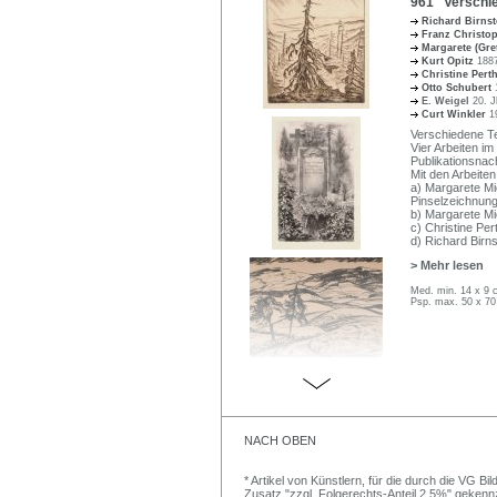
961 Verschied
Richard Birns
Franz Christo
Margarete (Gre
Kurt Opitz
1887
Christine Per
Otto Schubert
E. Weigel
20. J
Curt Winkler
1
Verschiedene Tec
Vier Arbeiten im
Publikationsnac
Mit den Arbeiten
a) Margarete Mi
Pinselzeichnung
b) Margarete Mi
c) Christine Per
d) Richard Birns
> Mehr lesen
Med. min. 14 x 9 
Psp. max. 50 x 70
NACH OBEN
* Artikel von Künstlern, für die durch die VG 
Zusatz "zzgl. Folgerechts-Anteil 2,5%" gekenn