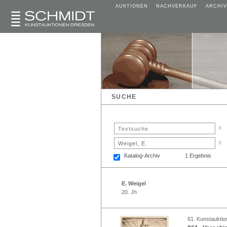
AUKTIONEN
NACHVERKAUF
ARCHIV
SUCHE
x
x
Katalog-Archiv
1 Ergebnis
E. Weigel
20. Jh
61. Kunstauktio