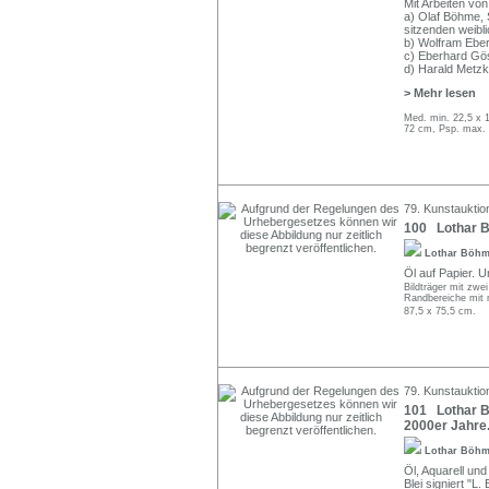
Mit Arbeiten von
a) Olaf Böhme, S
sitzenden weibl
b) Wolfram Eber
c) Eberhard Gös
d) Harald Metzk
> Mehr lesen
Med. min. 22,5 x 
72 cm, Psp. max. 
79. Kunstauktion
100 Lothar B
Lothar Böh
Öl auf Papier. U
Bildträger mit zwe
Randbereiche mit m
87,5 x 75,5 cm.
79. Kunstauktion
101 Lothar Bö
2000er Jahre
Lothar Böh
Öl, Aquarell und
Blei signiert "L