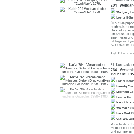
204 Wolfgang
Wolfgang L
Lothar Böh
Öl auf Malpappe
nochmals monogr
Darstellung eine
eine Ausstellu
einem grau und
Bildträger eicht g
41,5 x 58,5 cm, R
Zzgl. Folgerechts
81. Kunstauktio
764 Verschie
Gouache. 195
Lothar Böh
Hartwig Ebe
Eberhard Gö
Frieder Hei
Harald Metz
Wolfgang S
Hans Vent
19
Olaf Wegewi
Verschiedene D
Medium oder unte
und nummeriert.