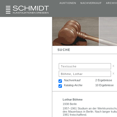
AUKTIONEN
NACHVERKAUF
ARCHIV
SUCHE
x
x
Nachverkauf
2 Ergebnisse
Katalog-Archiv
10 Ergebnisse
Lothar Böhme
1938 Berlin
1957–1961 Studium an der Werkkunstschul
des Mauerbaus in Berlin. Nach langer kultu
1981 freischaffend.