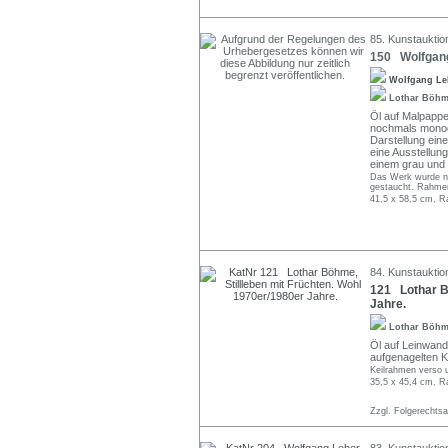
85. Kunstauktion
150 Wolfgang
Wolfgang L
Lothar Böh
Öl auf Malpappe
nochmals monogr
Darstellung eine
eine Ausstellu
einem grau und
Das Werk wurde nic
gestaucht. Rahmen 
41,5 x 58,5 cm, R
84. Kunstauktio
121 Lothar Bö
Jahre.
Lothar Böh
Öl auf Leinwand.
aufgenagelten K
Keilrahmen verso u
35,5 x 45,4 cm, R
Zzgl. Folgerechts
83. Kunstauktio