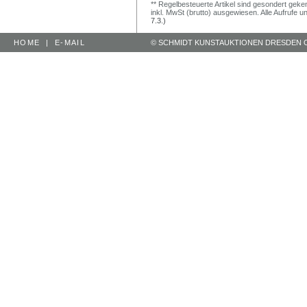
** Regelbesteuerte Artikel sind gesondert geken
inkl. MwSt (brutto) ausgewiesen. Alle Aufrufe 
7.3.)
HOME
|
E-MAIL
© SCHMIDT KUNSTAUKTIONEN DRESDEN