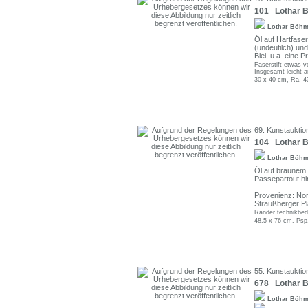
101 Lothar B
Lothar Böh
Öl auf Hartfaser
(undeutilch) und
Blei, u.a. eine 
Faserstift etwas 
Insgesamt leicht 
30 x 40 cm, Ra. 4
69. Kunstauktio
104 Lothar Bö
Lothar Böh
Öl auf braunem P
Passepartout hi
Provenienz: Nor
Straußberger Pla
Ränder technikbedi
48,5 x 76 cm, Psp
55. Kunstauktio
678 Lothar B
Lothar Böh