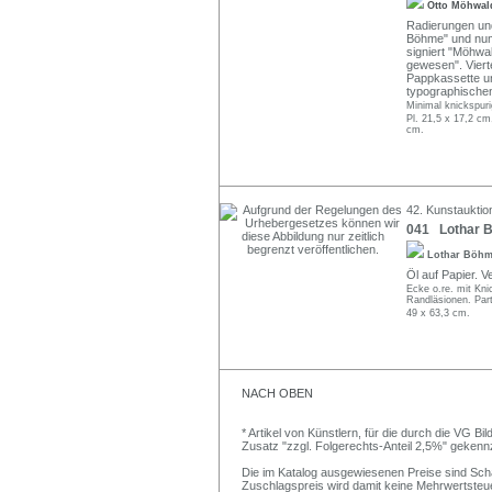
Otto Möhwa
Radierungen und 
Böhme" und numme
signiert "Möhwa
gewesen". Viert
Pappkassette un
typographischen
Minimal knickspur
Pl. 21,5 x 17,2 cm
cm.
42. Kunstauktio
041 Lothar B
Lothar Böh
Öl auf Papier. Ve
Ecke o.re. mit Knic
Randläsionen. Part
49 x 63,3 cm.
NACH OBEN
* Artikel von Künstlern, für die durch die VG 
Zusatz "zzgl. Folgerechts-Anteil 2,5%" gekenn
Die im Katalog ausgewiesenen Preise sind Schätz
Zuschlagspreis wird damit keine Mehrwertsteu