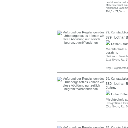
Leicht knick- und a
Materialverlust am
Klebeband kaschie
101,5 x 71,5 cm.
79. Kunstauktion
379 Lothar Bö
Lothar Böh
Mischtechnik auf
gerahmt.
Blatt im u. Bereich
51 x 70 cm, Ra. 5
Zzgl. Folgerechts
79. Kunstauktion
380 Lothar B
Jahre.
Lothar Böh
Mischtechnik auf
Drei größere Flec
65 x 49 cm, Ra. 7
75. Kunstauktio