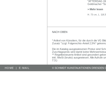
"ATTERDAG (Welt
Geldmacher "Sol
> Mehr lesen
H. 73 cm, L. 118,
NACH OBEN
* Artikel von Künstlern, für die durch die VG 
Zusatz "zzgl. Folgerechts-Anteil 2,5%" gekenn
Die im Katalog ausgewiesenen Preise sind Schätz
Zuschlagspreis wird damit keine Mehrwertsteu
** Regelbesteuerte Artikel sind gesondert geken
inkl. MwSt (brutto) ausgewiesen. Alle Aufrufe 
7.3.)
HOME
|
E-MAIL
© SCHMIDT KUNSTAUKTIONEN DRESDEN