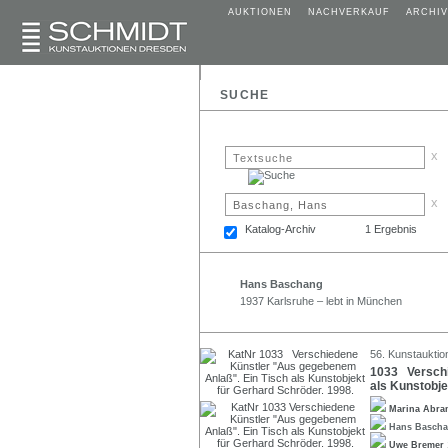
AUKTIONEN
NACHVERKAUF
ARCHIV
SUCHE
x
x
Katalog-Archiv
1 Ergebnis
Hans Baschang
1937 Karlsruhe – lebt in München
56. Kunstauktion
1033 Verschi
als Kunstobje
Marina Abr
Hans Basch
Uwe Bremer