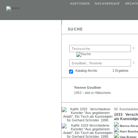
AUKTIONEN
NACHVERKAUF
ARCHIV
SUCHE
x
x
Katalog-Archiv
1 Ergebnis
Yvonne Goulbier
1953 – lebt in Hildesheim
56. Kunstauktion
1033 Verschi
als Kunstobje
Marina Abr
Hans Basch
Uwe Bremer