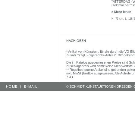
"ATTERDAG (Welt
Geldmacher "Sol
> Mehr lesen
H. 73 cm, L. 118,
NACH OBEN
* Artikel von Künstlern, für die durch die VG 
Zusatz "zzgl. Folgerechts-Anteil 2,5%" gekenn
Die im Katalog ausgewiesenen Preise sind Schätz
Zuschlagspreis wird damit keine Mehrwertsteu
** Regelbesteuerte Artikel sind gesondert geken
inkl. MwSt (brutto) ausgewiesen. Alle Aufrufe 
7.3.)
HOME
|
E-MAIL
© SCHMIDT KUNSTAUKTIONEN DRESDEN