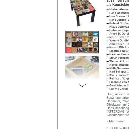
1033 Verschi
als Kunstobje
Marina Abram
Hans Bascha
Uwe Bremer
19
Hans-Jürgen 
Roland Dörfle
Klaus Geldma
Hubertus Goj
Arved D. Gore
Moritz Götze
1
Yvonne Goulb
Albert Hien
19
Kirstin Klöck
Siegfried Neu
Hartmut Neum
Stefan Plenke
Werner Pokor
Raffael Rhein
Malte Sartoriu
Karl Schaper
1
Klaus Staeck
1
Reinhard Voig
Lienhard von 
Gerd Winner
1
Ludwig Zerull
Holz, lackiert u
Zusammenarbeit
Hannover, Proje
Objekttisch mit 
Hans Baschang 
"ATTERDAG (Welt
Geldmacher "Sol
> Mehr lesen
H. 73 cm, L. 118,