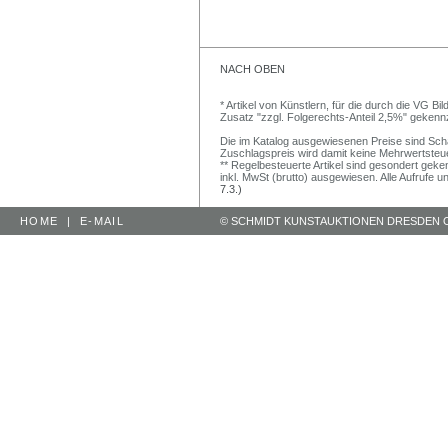
NACH OBEN
* Artikel von Künstlern, für die durch die VG 
Zusatz "zzgl. Folgerechts-Anteil 2,5%" gekenn
Die im Katalog ausgewiesenen Preise sind Schätz
Zuschlagspreis wird damit keine Mehrwertsteu
** Regelbesteuerte Artikel sind gesondert geken
inkl. MwSt (brutto) ausgewiesen. Alle Aufrufe 
7.3.)
HOME
|
E-MAIL
© SCHMIDT KUNSTAUKTIONEN DRESDEN