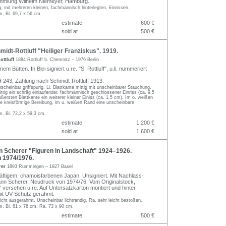
mmlung Wilhelm Niemeyer, Hamburg.
, mit mehreren kleinen, fachmännisch hinterlegten, Einrissen.
m, Bl. 69,7 x 56 cm.
estimate
600 €
sold at
500 €
idt-Rottluff "Heiliger Franziskus". 1919.
ottluff
1884 Rottluff b. Chemnitz – 1976 Berlin
em Bütten. In Blei signiert u.re. "S. Rottluff", u.li. nummeriert
243, Zählung nach Schmidt-Rottluff 1913.
cheinbar griffspurig. Li. Blattkante mittig mit unscheinbarer Stauchung,
ittig ein schräg einlaufender, fachmännisch geschlossener Einriss (ca. 9,5
ußersten Blattkante ein weiterer kleiner Einiss (ca. 1,5 cm). Im o. weißen
ne kreisförmige Bereibung, im u. weißen Rand eine unscheinbare
m, Bl. 72,2 x 59,3 cm.
estimate
1.200 €
sold at
1.600 €
Scherer "Figuren in Landschaft" 1924–1926.
 1974/1976.
rer
1893 Rümmingen – 1927 Basel
äftigem, chamoisfarbenen Japan. Unsigniert. Mit Nachlass-
nn Scherer, Neudruck von 1974/76, Vom Originalstock,
 versehen u.re. Auf Untersatzkarton montiert und hinter
t UV-Schutz gerahmt.
cht ausgerahmt. Unscheinbar lichtrandig. Ra. sehr leicht bestoßen.
m, Bl. 61 x 76 cm, Ra. 73 x 90 cm.
estimate
500 €