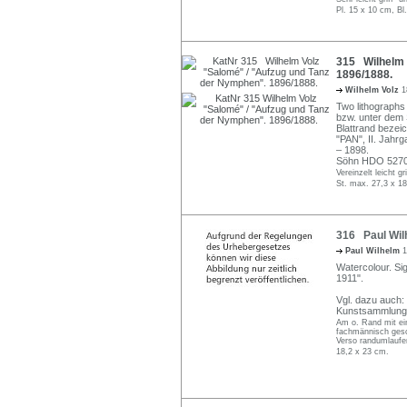
Pl. 15 x 10 cm, Bl
315 Wilhelm 
1896/1888.
Wilhelm Volz
1
Two lithographs
bzw. unter dem 
Blattrand bezei
"PAN", II. Jahrga
– 1898.
Söhn HDO 5270
Vereinzelt leicht g
St. max. 27,3 x 18
316 Paul Wilh
Paul Wilhelm
1
Watercolour. Sig
1911".
Vgl. dazu auch: 
Kunstsammlunge
Am o. Rand mit ein
fachmännisch gesc
Verso randumlaufen
18,2 x 23 cm.