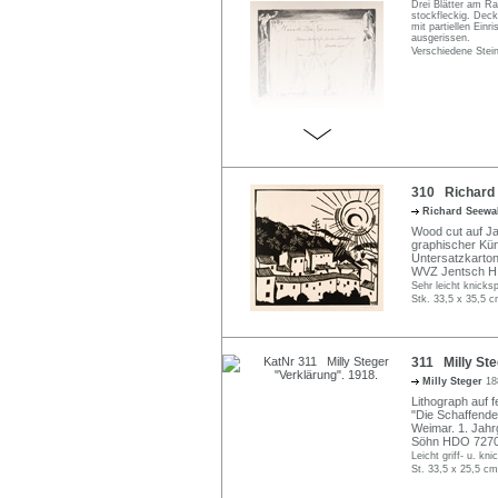
Drei Blätter am Ran
stockfleckig. Deck
mit partiellen Ein
ausgerissen.
Verschiedene Stei
310 Richard 
Richard Seew
Wood cut auf Jap
graphischer Küns
Untersatzkarton
WVZ Jentsch H
Sehr leicht knicks
Stk. 33,5 x 35,5 c
311 Milly Ste
Milly Steger
18
Lithograph auf f
"Die Schaffende
Weimar. 1. Jahr
Söhn HDO 7270
Leicht griff- u. kni
St. 33,5 x 25,5 cm