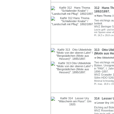
312 Hans Tho
1892/1897.
Hans Thoma
1
Two etchings auf
betitelt.
WVZ Beringer 5
Leicht griff- und 
mit Spuren einer 
Pl. 24,5 x 29,8 cm
313 Otto Ubb
(Motiv aus He
Otto Ubbeloh
Two etchings mi
Bütten. Unsignie
in "PAN", I. Jahrg
1896–1897.
WVZ Graepler 13
Söhn HDO 5260
Minimal lichtrandi
Pl. max. 18,8 x 15
314 Lesser U
Lesser Ury
186
Etching auf Bütte
WVZ Rosenbach
Sehr leicht griff-