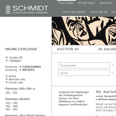
AUCTIONS
AFTER SALE
ARCHIVE
AUCTION DATES
AUCTION 85
AU
ONLINE-CATALOGUE
AUCTION 85
20. Juni 20
Auction 85
Highlights
x
Sorted by
CATEGORIES
Sorted by
ARTISTS
x
all lots
aftersale only
results only
Paintings 16th-19th ct.
301 Karl Schm
001 - 021
Karl Schmidt-R
Paintings, Modern
Wilhelm Niem
031 - 040
Wood cut auf Veli
041 - 060
Verso mit Annot
061 - 082
WVZ Schapire H 
Paintings, Post War/Contemp