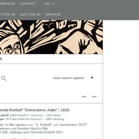
SERVICE
CONTACT
DE
EN
CTION 84
AUCTION 83
ARCHIVE
26
+
more search options
<<<
>>>
idt-Rottluff "Dekorativer Adler". 1920.
ottluff
1884 Rottluff b. Chemnitz – 1976 Berlin
eyer
1874 Barchfeld bei Eisenach – 1960 Hamburg
n. In Blei signiert u.re. "S. Rottluff", u.li. nummeriert "2027".
ationen von fremder Hand in Blei.
268; Zählung nach Schmidt-Rottluff 2027.