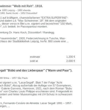
immer "Weib mit Reh". 1918.
er
1895 Leipzig – 1960 ebenda
h
1881 Sankt Avold – 1952 Düsseldorf
nk) auf kräftigem, chamoisfarbenen "EXTRA SUPERFINE"-
 und datiert u.li. "Max Schwimmer. 18". Mit dem originalen
 dieser verso in Blei u.re. signiert und bezeichnet "150 Mark,
u.li. betitelt. Im Passepartout montiert.
mmlung Dr. Hans Koch, Düsseldorf / Randegg.
h: "Frauenmörder", 1920, Federzeichnung in Tusche, Max-
ass der Stadtbibliothek Leipzig, InvNr. 860 sowie eine
...
estimate
1.200 €
sold at
2.000 €
gall "Bübü und das Liebespaar" ("Mann und Paar").
889 Wilna – 1957 São Paulo
ei signiert u.re. "LasarSegall". Blatt 7 der Folge "Acht
ach Bübü", Abzug außerhalb der Auflage von 57 Exemplaren,
der Galerie Garvens, Hannover, 1921, nach dem Roman "Bubu
" von Charles Louis Philippe erschienen sind. Freigestellt im
ontiert und hinter Museumsglas mit UV-Schutz in schwarzem
t.
rn, Fernando-Cesário de Almeida: Lasar Segall: 1891 – 1957 .
ungen,
...