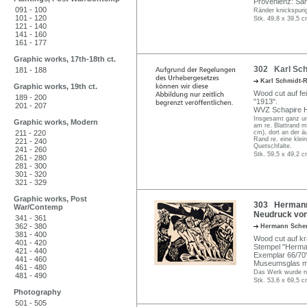
Provenienz: Sa
091 - 100
Ränder knickspurig
101 - 120
Stk. 49,8 x 39,5 c
121 - 140
141 - 160
161 - 177
Graphic works, 17th-18th ct.
302 Karl Schm
181 - 188
Karl Schmidt-R
Graphic works, 19th ct.
Wood cut auf fein
189 - 200
"1913".
201 - 207
WVZ Schapire H 
Insgesamt ganz uns
Graphic works, Modern
am re. Blattrand m
211 - 220
cm), dort an der ä
Rand re. eine klei
221 - 240
Quetschfalte.
241 - 260
Stk. 59,5 x 49,2 c
261 - 280
281 - 300
301 - 320
321 - 329
Graphic works, Post
303 Hermann 
War/Contemp
Neudruck von
341 - 361
362 - 380
Hermann Sche
381 - 400
Wood cut auf kr
401 - 420
Stempel "Herma
421 - 440
Exemplar 66/70"
441 - 460
Museumsglas mi
461 - 480
Das Werk wurde ni
481 - 490
Stk. 53,6 x 69,5 c
Photography
501 - 505