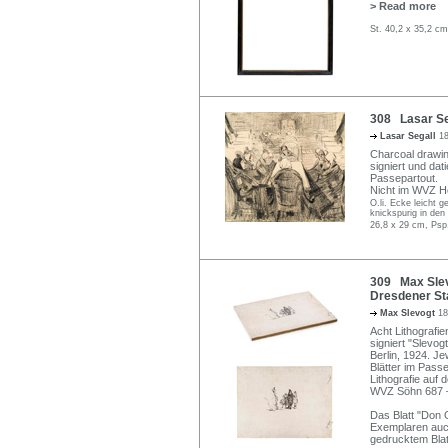
> Read more
St. 40,2 x 35,2 c
308 Lasar Seg
Lasar Segall
1
Charcoal drawing
signiert und dat
Passepartout.
Nicht im WVZ H
O.li. Ecke leicht 
knickspurig in den
26,8 x 29 cm, Psp
309 Max Slev
Dresdener St
Max Slevogt
18
Acht Lithografien
signiert "Slevo
Berlin, 1924. J
Blätter im Pass
Lithografie auf
WVZ Söhn 687 
Das Blatt "Don 
Exemplaren auc
gedrucktem Blat