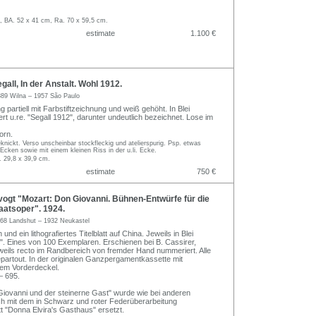
m, BA. 52 x 41 cm, Ra. 70 x 59,5 cm.
estimate
1.100 €
all, In der Anstalt. Wohl 1912.
889 Wilna – 1957 São Paulo
 partiell mit Farbstiftzeichnung und weiß gehöht. In Blei
iert u.re. "Segall 1912", darunter undeutlich bezeichnet. Lose im
orn.
geknickt. Verso unscheinbar stockfleckig und atelierspurig. Psp. etwas
 Ecken sowie mit einem kleinen Riss in der u.li. Ecke.
. 29,8 x 39,9 cm.
estimate
750 €
ogt "Mozart: Don Giovanni. Bühnen-Entwürfe für die
aatsoper". 1924.
68 Landshut – 1932 Neukastel
 und ein lithografiertes Titelblatt auf China. Jeweils in Blei
gt". Eines von 100 Exemplaren. Erschienen bei B. Cassirer,
eweils recto im Randbereich von fremder Hand nummeriert. Alle
epartout. In der originalen Ganzpergamentkassette mit
 dem Vorderdeckel.
– 695.
Giovanni und der steinerne Gast" wurde wie bei anderen
h mit dem in Schwarz und roter Federüberarbeitung
t "Donna Elvira's Gasthaus" ersetzt.