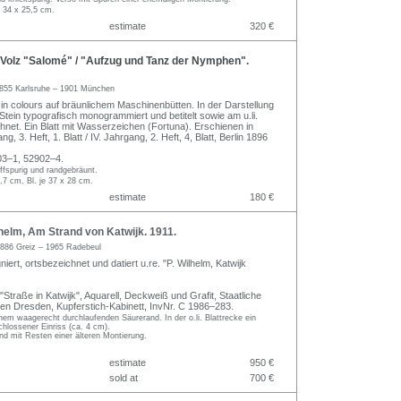
. 34 x 25,5 cm.
estimate
320 €
Volz "Salomé" / "Aufzug und Tanz der Nymphen".
855 Karlsruhe – 1901 München
 in colours auf bräunlichem Maschinenbütten. In der Darstellung
Stein typografisch monogrammiert und betitelt sowie am u.li.
chnet. Ein Blatt mit Wasserzeichen (Fortuna). Erschienen in
ng, 3. Heft, 1. Blatt / IV. Jahrgang, 2. Heft, 4, Blatt, Berlin 1896
3–1, 52902–4.
riffspurig und randgebräunt.
,7 cm, Bl. je 37 x 28 cm.
estimate
180 €
elm, Am Strand von Katwijk. 1911.
886 Greiz – 1965 Radebeul
niert, ortsbezeichnet und datiert u.re. "P. Wilhelm, Katwijk
"Straße in Katwijk", Aquarell, Deckweiß und Grafit, Staatliche
n Dresden, Kupferstich-Kabinett, InvNr. C 1986–283.
em waagerecht durchlaufenden Säurerand. In der o.li. Blattrecke ein
hlossener Einriss (ca. 4 cm).
d mit Resten einer älteren Montierung.
estimate
950 €
sold at
700 €