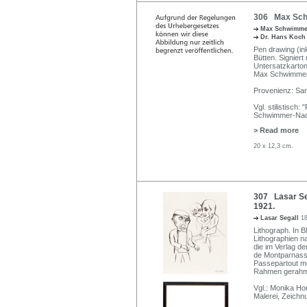
306 Max Schw
Max Schwimm
Dr. Hans Koc
Pen drawing (i
Bütten. Signiert
Untersatzkarton,
Max Schwimmer", 
Provenienz: Sa
Vgl. stilistisc
Schwimmer-Nachl
> Read more
20 x 12,3 cm.
307 Lasar Se
1921.
Lasar Segall
1
Lithograph. In Bl
Lithographien n
die im Verlag 
de Montparnasse
Passepartout m
Rahmen gerahm
Vgl.: Monika Ho
Malerei, Zeichn