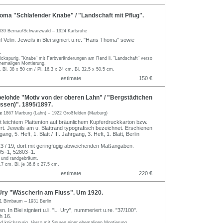
ma "Schlafender Knabe" / "Landschaft mit Pflug".
839 Bernau/Schwarzwald – 1924 Karlsruhe
 Velin. Jeweils in Blei signiert u.re. "Hans Thoma" sowie
.
knickspurig. "Knabe" mit Farbveränderungen am Rand li. "Landschaft" verso
ehemaligen Montierung.
, Bl. 38 x 50 cm / Pl. 16,3 x 24 cm, Bl. 32,5 x 50,5 cm.
estimate
150 €
elohde "Motiv von der oberen Lahn" / "Bergstädtchen
ssen)". 1895/1897.
de
1867 Marburg (Lahn) – 1922 Großfelden (Marburg)
t leichtem Plattenton auf bräunlichem Kupferdruckkarton bzw.
rt. Jeweils am u. Blattrand typografisch bezeichnet. Erschienen
ang, 5. Heft, 1. Blatt / III. Jahrgang, 3. Heft, 1. Blatt, Berlin
 / 19, dort mit geringfügig abweichenden Maßangaben.
5–1, 52803–1.
g und randgebräunt.
,7 cm, Bl. je 36,6 x 27,5 cm.
estimate
220 €
ry "Wäscherin am Fluss". Um 1920.
1 Birnbaum – 1931 Berlin
n. In Blei signiert u.li. "L. Ury", nummeriert u.re. "37/100".
 16.
 und knickspurig. Verso mit Spuren einer ehemaligen Montierung.