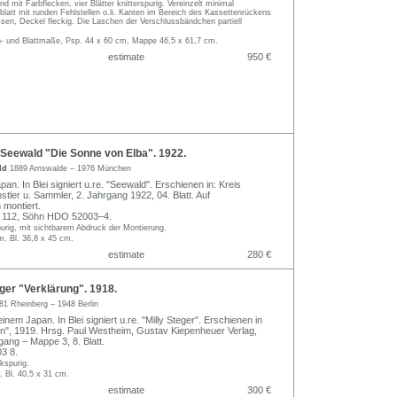
d mit Farbflecken, vier Blätter knitterspurig. Vereinzelt minimal
blatt mit runden Fehlstellen o.li. Kanten im Bereich des Kassettenrückens
rissen, Deckel fleckig. Die Laschen der Verschlussbändchen partiell
n- und Blattmaße, Psp. 44 x 60 cm, Mappe 46,5 x 61,7 cm.
estimate
950 €
Seewald "Die Sonne von Elba". 1922.
ald
1889 Arnswalde – 1976 München
an. In Blei signiert u.re. "Seewald". Erschienen in: Kreis
tler u. Sammler, 2. Jahrgang 1922, 04. Blatt. Auf
 montiert.
 112, Söhn HDO 52003–4.
purig, mit sichtbarem Abdruck der Montierung.
m, Bl. 36,8 x 45 cm.
estimate
280 €
ger "Verklärung". 1918.
81 Rheinberg – 1948 Berlin
einem Japan. In Blei signiert u.re. "Milly Steger". Erschienen in
n", 1919. Hrsg. Paul Westheim, Gustav Kiepenheuer Verlag,
gang – Mappe 3, 8. Blatt.
3 8.
ckspurig.
, Bl. 40,5 x 31 cm.
estimate
300 €