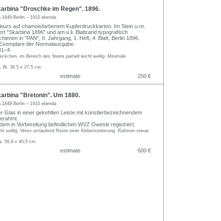
arbina "Droschke im Regen". 1896.
a
1849 Berlin – 1910 ebenda
olours auf chamoisfarbenem Kupferdruckkarton. Im Stein u.re.
iert "Skarbina 1896" und am u.li. Blattrand typografisch
hienen in "PAN", II. Jahrgang, 1. Heft, 4. Blatt, Berlin 1896.
 Exemplare der Normalausgabe.
1–4.
eckchen, im Bereich des Steins partiell leicht wellig. Minimale
, Bl. 36,5 x 27,5 cm.
estimate
250 €
arbina "Bretonin". Um 1880.
a
1849 Berlin – 1910 ebenda
ter Glas in einer gekehlten Leiste mit künstlerbezeichnendem
gerahmt.
 dem in Vorbereitung befindlichen WVZ Owesle registriert.
icht wellig. Verso umlaufend Reste einer Klebemontierung. Rahmen etwas
a. 56,6 x 40,5 cm.
estimate
600 €