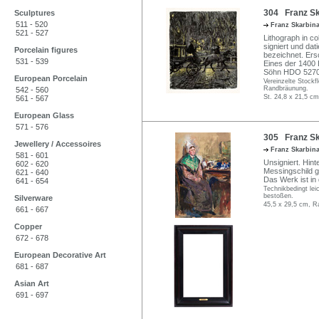
304 Franz Sk
Sculptures
511 - 520
Franz Skarbin
521 - 527
Lithograph in c
signiert und dat
Porcelain figures
bezeichnet. Ersc
531 - 539
Eines der 1400
Söhn HDO 5270
European Porcelain
Vereinzelte Stockfl
Randbräunung.
542 - 560
St. 24,8 x 21,5 cm
561 - 567
European Glass
571 - 576
305 Franz Sk
Jewellery / Accessoires
Franz Skarbin
581 - 601
Unsigniert. Hin
602 - 620
Messingschild 
621 - 640
Das Werk ist in
641 - 654
Technikbedingt le
bestoßen.
Silverware
45,5 x 29,5 cm, R
661 - 667
Copper
672 - 678
European Decorative Art
681 - 687
Asian Art
691 - 697