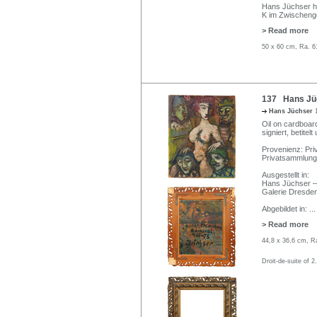
Hans Jüchser ha
K im Zwischen
> Read more
50 x 60 cm, Ra. 6
137 Hans Jüc
Hans Jüchser
Oil on cardboard
signiert, betite
Provenienz: Pr
Privatsammlung
Ausgestellt in:
Hans Jüchser – 
Galerie Dresden
Abgebildet in:
...
> Read more
44,8 x 36,6 cm, R
Droit-de-suite of 2