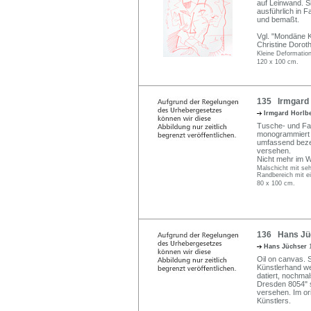
auf Leinwand. Si
ausführlich in F
und bemaßt.
Vgl. "Mondäne Kr
Christine Dorot
Kleine Deformatio
120 x 100 cm.
135 Irmgard 
Irmgard Horlb
Tusche- und Far
monogrammiert u
umfassend beze
versehen.
Nicht mehr im 
Malschicht mit se
Randbereich mit e
80 x 100 cm.
136 Hans Jüc
Hans Jüchser
Oil on canvas. S
Künstlerhand wei
datiert, nochmal
Dresden 8054" 
versehen. Im or
Künstlers.