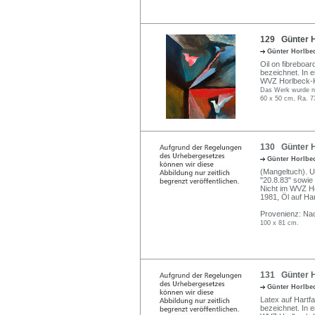
129 Günter H
Günter Horlbe
Oil on fibreboar
bezeichnet. In e
WVZ Horlbeck-K
Das Werk wurde nic
60 x 50 cm, Ra. 7
130 Günter H
Günter Horlbe
(Mangeltuch). Un
"20.8.83" sowie
Nicht im WVZ Hor
1981, Öl auf Ha
Provenienz: Na
100 x 81 cm.
131 Günter Ho
Günter Horlbe
Latex auf Hartfas
bezeichnet. In 