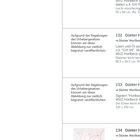
WVZ Horlbeck-K
datiert u.li. GH 9
Leicht stockflecki
50 x 60 cm, Ra. 5
132 Günter H
Günter Horlbe
Latex und Öl au
u.li. "GH 94". 
WVZ Horlbeck-K
Rahmen leicht bes
60,5 x 50,5 cm, R
133 Günter H
Günter Horlbe
Signiert "Horlbe
WVZ Horlbeck-Ka
Die Ecken leicht b
120 x 150 cm.
134 Günter Ho
Günter Horlbe