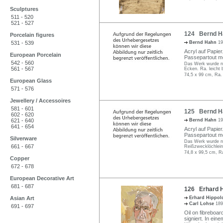
Sculptures
511 - 520
521 - 527
124 Bernd Ha
Porcelain figures
531 - 539
Bernd Hahn
19
Acryl auf Papier.
European Porcelain
Passepartout mo
542 - 560
Das Werk wurde ni
561 - 567
Ecken. Ra. leicht 
74,5 x 99 cm, Ra.
European Glass
571 - 576
Jewellery / Accessoires
581 - 601
125 Bernd Ha
602 - 620
621 - 640
Bernd Hahn
19
641 - 654
Acryl auf Papier.
Passepartout mo
Silverware
Das Werk wurde nic
661 - 667
Reißzwecklöchlein 
74,8 x 99,5 cm, R
Copper
672 - 678
European Decorative Art
681 - 687
126 Erhard Hi
Asian Art
Erhard Hippo
Carl Lohse
189
691 - 697
Oil on fibreboar
signiert. In ei