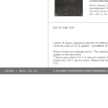
Anton Paul K
Oil on canvas. U
dunkelgrauen Sc
Das Werk wurde ni
100 x 140 cm, Ra.
GO TO THE TOP
* Items of artists registered with the VG Bildku
"Droit-de-suite of 2,5 % applies".
(conditions of
Prices shown are estimate prices. The majority
applies on the item itself.
** Items upon which V.A.T. is due are marked. F
shown incl. V.A.T. (gross price). Please note tha
7.3.)
HOME
|
MAIL TO US
© SCHMIDT KUNSTAUKTIONEN DRESDEN