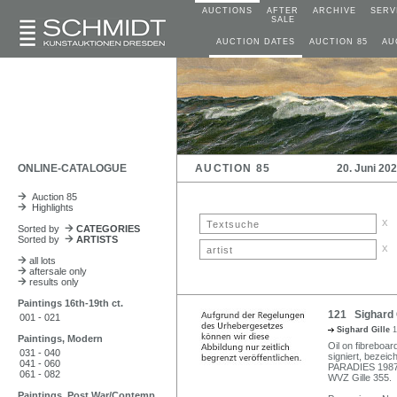
AUCTIONS
AFTER
ARCHIVE
SERV
SALE
AUCTION DATES
AUCTION 85
AU
ONLINE-CATALOGUE
AUCTION 85
20. Juni 20
Auction 85
Highlights
x
Sorted by
CATEGORIES
Sorted by
ARTISTS
x
all lots
aftersale only
results only
Paintings 16th-19th ct.
121 Sighard G
001 - 021
Sighard Gille
1
Paintings, Modern
Oil on fibreboar
031 - 040
signiert, bezei
041 - 060
PARADIES 1987/
061 - 082
WVZ Gille 355.
Paintings, Post War/Contemp