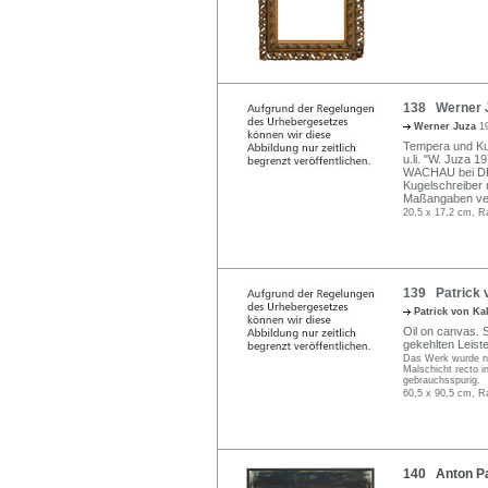
138 Werner J
Werner Juza
1
Tempera und Kuns
u.li. "W. Juza 
WACHAU bei DR
Kugelschreiber n
Maßangaben vers
20,5 x 17,2 cm, R
139 Patrick v
Patrick von Ka
Oil on canvas. S
gekehlten Leist
Das Werk wurde ni
Malschicht recto i
gebrauchsspurig.
60,5 x 90,5 cm, R
140 Anton Pa