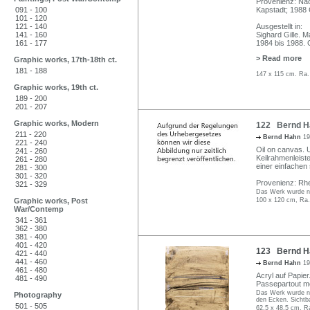
Provenienz: Nac
091 - 100
Kapstadt; 1988 
101 - 120
121 - 140
Ausgestellt in:
141 - 160
Sighard Gille. M
161 - 177
1984 bis 1988. 
> Read more
Graphic works, 17th-18th ct.
181 - 188
147 x 115 cm. Ra.
Graphic works, 19th ct.
189 - 200
201 - 207
Graphic works, Modern
122 Bernd Hah
211 - 220
Bernd Hahn
19
221 - 240
Oil on canvas. U
241 - 260
Keilrahmenleiste
261 - 280
einer einfachen
281 - 300
301 - 320
Provenienz: Rhe
321 - 329
Das Werk wurde ni
Graphic works, Post
100 x 120 cm, Ra.
War/Contemp
341 - 361
362 - 380
381 - 400
401 - 420
123 Bernd Hah
421 - 440
441 - 460
Bernd Hahn
19
461 - 480
Acryl auf Papier.
481 - 490
Passepartout mo
Das Werk wurde ni
Photography
den Ecken. Sichtb
501 - 505
62,5 x 48,5 cm, R