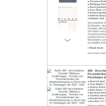
Christine Per
Wolfgang Petr
Nuria Quevedo
Arno Rink
1940
Herbert Sand
Helfried Strau
Baldwin Zettl
1
Verschiedene Dr
18 Arbeiten, ei
Textblatt. Alle 
Teil datiert und
Zusammenarbeit 
und Buchkunst Le
Mit Arbeiten von
a) Angelika Kuhr
> Read more
Verschiedene Maße
489 Verschied
Persönlichkei
Parteitages d
Heinrich Apel
Theo Balden
1
Gudrun Brün
Sella Hasse
187
Bernhard Heis
Joachim Jans
Ronald Paris
1
Eva Vent
1933 P
Various printin