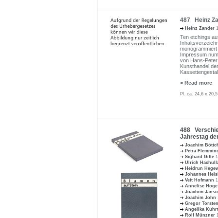
487 Heinz Z
Heinz Zander
Ten etchings auf
Inhaltsverzeichn
monogrammiert un
Impressum numm
von Hans-Peter 
Kunsthandel de
Kassettengestal
> Read more
Pl. ca. 24,6 x 20,
488 Verschied
Jahrestag de
Joachim Böttc
Petra Flemmi
Sighard Gille
1
Ulrich Hachul
Heidrun Hege
Johannes Hei
Veit Hofmann
1
Annelise Hog
Joachim Jans
Joachim John
Gregor Torste
Angelika Kuhr
Rolf Münzner