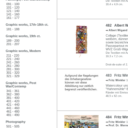
Die Textilien mit 
091 - 100
18,4 x 4,9 cm.
101 - 120
121 - 140
141 - 160
161 - 177
Graphic works, 17th-18th ct.
482 Albert Wi
181 - 188
Albert Wigan
Collage (Textili
Graphic works, 19th ct.
weißem, dünnen 
189 - 200
sowie bezeichnet
201 - 207
Passepartout mo
WVZ Grüß-Wiga
Graphic works, Modern
Die Textilien mit 
211 - 220
19,3 x 7,2 cm.
221 - 240
241 - 260
Droit-de-suite of 2
261 - 280
281 - 300
301 - 320
483 Fritz Win
321 - 329
Fritz Winkler
1
Graphic works, Post
Watercolour und
War/Contemp
"Hahnemühle"-Büt
341 - 361
Ränder mit Einriss
362 - 380
48,5 x 62 cm.
381 - 400
401 - 420
421 - 440
441 - 460
461 - 480
481 - 490
484 Fritz Win
Photography
Fritz Winkler
1
Prof. Dr. Wer
501 - 505