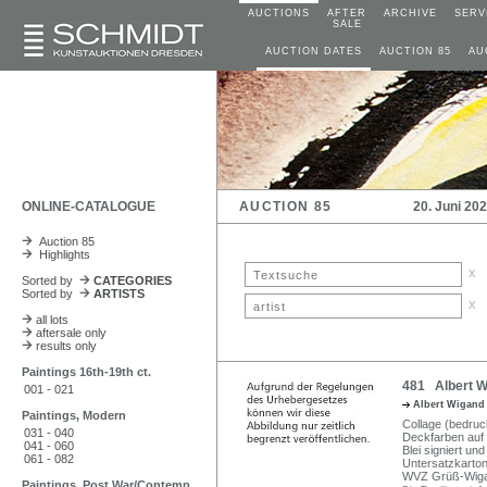
AUCTIONS
AFTER
ARCHIVE
SERV
SALE
AUCTION DATES
AUCTION 85
AU
ONLINE-CATALOGUE
AUCTION 85
20. Juni 20
Auction 85
Highlights
x
Sorted by
CATEGORIES
Sorted by
ARTISTS
x
all lots
aftersale only
results only
Paintings 16th-19th ct.
481 Albert Wi
001 - 021
Albert Wigan
Paintings, Modern
Collage (bedruc
031 - 040
Deckfarben auf K
041 - 060
Blei signiert und
061 - 082
Untersatzkarton 
WVZ Grüß-Wiga
Paintings, Post War/Contemp