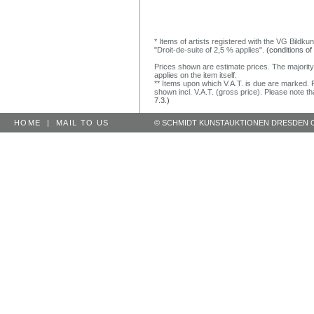
* Items of artists registered with the VG Bildku
"Droit-de-suite of 2,5 % applies".
(conditions of
Prices shown are estimate prices. The majority
applies on the item itself.
** Items upon which V.A.T. is due are marked. F
shown incl. V.A.T. (gross price). Please note tha
7.3.)
HOME
|
MAIL TO US
© SCHMIDT KUNSTAUKTIONEN DRESDEN