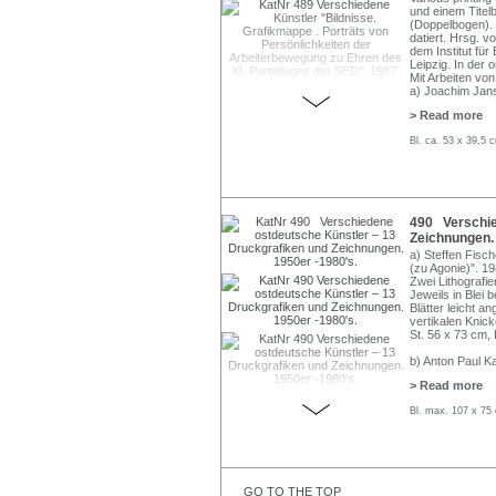
und einem Titel
(Doppelbogen). E
datiert. Hrsg. 
dem Institut fü
Leipzig. In der 
Mit Arbeiten von
a) Joachim Jan
> Read more
Bl. ca. 53 x 39,5
490 Verschie
Zeichnungen. 
a) Steffen Fisch
(zu Agonie)". 19
Zwei Lithografien
Jeweils in Blei b
Blätter leicht a
vertikalen Knic
St. 56 x 73 cm, 
b) Anton Paul K
> Read more
Bl. max. 107 x 75
GO TO THE TOP