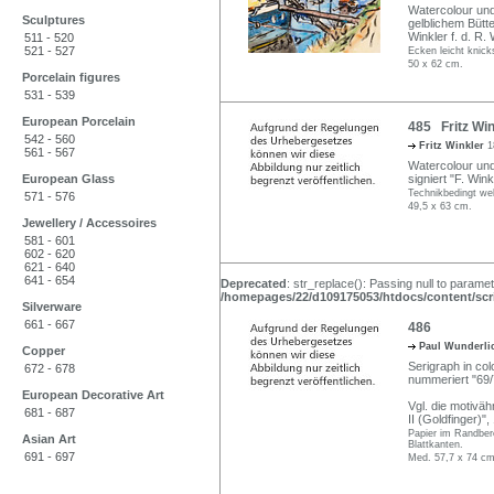
Watercolour und
Sculptures
gelblichem Bütt
Winkler f. d. R
511 - 520
521 - 527
Ecken leicht knick
50 x 62 cm.
Porcelain figures
531 - 539
European Porcelain
485 Fritz Win
542 - 560
Fritz Winkler
1
561 - 567
Watercolour und
European Glass
signiert "F. Wink
Technikbedingt wel
571 - 576
49,5 x 63 cm.
Jewellery / Accessoires
581 - 601
602 - 620
621 - 640
641 - 654
Deprecated
: str_replace(): Passing null to paramet
/homepages/22/d109175053/htdocs/content/scri
Silverware
661 - 667
486
Paul Wunderl
Copper
Serigraph in colo
672 - 678
nummeriert "69/
European Decorative Art
Vgl. die motivä
681 - 687
II (Goldfinger)
Papier im Randbere
Asian Art
Blattkanten.
691 - 697
Med. 57,7 x 74 cm