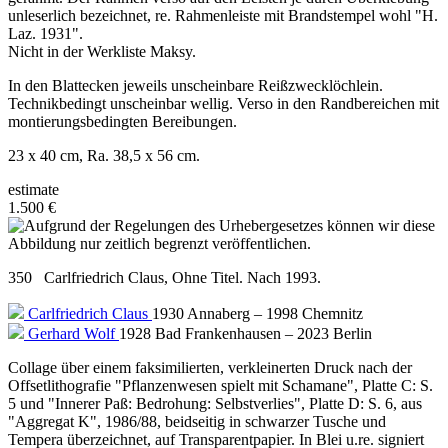
unleserlich bezeichnet, re. Rahmenleiste mit Brandstempel wohl "H.
Laz. 1931".
Nicht in der Werkliste Maksy.
In den Blattecken jeweils unscheinbare Reißzwecklöchlein.
Technikbedingt unscheinbar wellig. Verso in den Randbereichen mit
montierungsbedingten Bereibungen.
23 x 40 cm, Ra. 38,5 x 56 cm.
estimate
1.500 €
350 Carlfriedrich Claus, Ohne Titel. Nach 1993.
Carlfriedrich Claus
1930 Annaberg – 1998 Chemnitz
Gerhard Wolf
1928 Bad Frankenhausen – 2023 Berlin
Collage über einem faksimilierten, verkleinerten Druck nach der
Offsetlithografie "Pflanzenwesen spielt mit Schamane", Platte C: S.
5 und "Innerer Paß: Bedrohung: Selbstverlies", Platte D: S. 6, aus
"Aggregat K", 1986/88, beidseitig in schwarzer Tusche und
Tempera überzeichnet, auf Transparentpapier. In Blei u.re. signiert