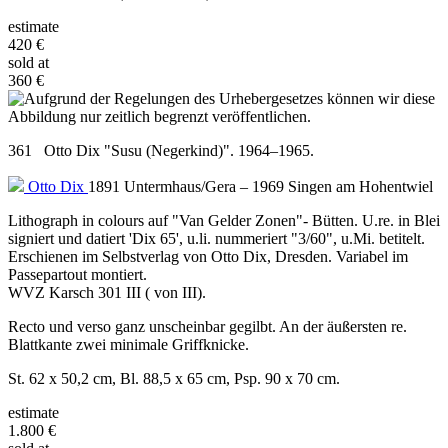
estimate
420 €
sold at
360 €
361 Otto Dix "Susu (Negerkind)". 1964–1965.
Otto Dix
1891 Untermhaus/Gera – 1969 Singen am Hohentwiel
Lithograph in colours auf "Van Gelder Zonen"- Bütten. U.re. in Blei
signiert und datiert 'Dix 65', u.li. nummeriert "3/60", u.Mi. betitelt.
Erschienen im Selbstverlag von Otto Dix, Dresden. Variabel im
Passepartout montiert.
WVZ Karsch 301 III ( von III).
Recto und verso ganz unscheinbar gegilbt. An der äußersten re.
Blattkante zwei minimale Griffknicke.
St. 62 x 50,2 cm, Bl. 88,5 x 65 cm, Psp. 90 x 70 cm.
estimate
1.800 €