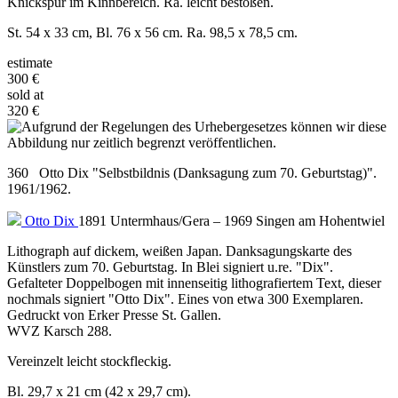
Knickspur im Kinnbereich. Ra. leicht bestoßen.
St. 54 x 33 cm, Bl. 76 x 56 cm. Ra. 98,5 x 78,5 cm.
estimate
300 €
sold at
320 €
360 Otto Dix "Selbstbildnis (Danksagung zum 70. Geburtstag)".
1961/1962.
Otto Dix
1891 Untermhaus/Gera – 1969 Singen am Hohentwiel
Lithograph auf dickem, weißen Japan. Danksagungskarte des
Künstlers zum 70. Geburtstag. In Blei signiert u.re. "Dix".
Gefalteter Doppelbogen mit innenseitig lithografiertem Text, dieser
nochmals signiert "Otto Dix". Eines von etwa 300 Exemplaren.
Gedruckt von Erker Presse St. Gallen.
WVZ Karsch 288.
Vereinzelt leicht stockfleckig.
Bl. 29,7 x 21 cm (42 x 29,7 cm).