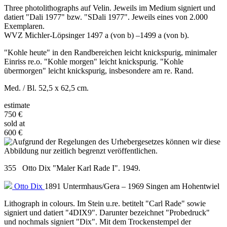
Three photolithographs auf Velin. Jeweils im Medium signiert und
datiert "Dali 1977" bzw. "SDali 1977". Jeweils eines von 2.000
Exemplaren.
WVZ Michler-Löpsinger 1497 a (von b) –1499 a (von b).
"Kohle heute" in den Randbereichen leicht knickspurig, minimaler
Einriss re.o. "Kohle morgen" leicht knickspurig. "Kohle
übermorgen" leicht knickspurig, insbesondere am re. Rand.
Med. / Bl. 52,5 x 62,5 cm.
estimate
750 €
sold at
600 €
355 Otto Dix "Maler Karl Rade I". 1949.
Otto Dix
1891 Untermhaus/Gera – 1969 Singen am Hohentwiel
Lithograph in colours. Im Stein u.re. betitelt "Carl Rade" sowie
signiert und datiert "4DIX9". Darunter bezeichnet "Probedruck"
und nochmals signiert "Dix". Mit dem Trockenstempel der