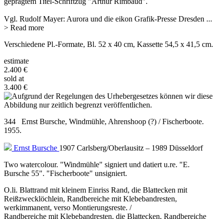
geprägtem Titel-Schriftzug "Arthur Rimbaud".
Vgl. Rudolf Mayer: Aurora und die eikon Grafik-Presse Dresden
...
> Read more
Verschiedene Pl.-Formate, Bl. 52 x 40 cm, Kassette 54,5 x 41,5 cm.
estimate
2.400 €
sold at
3.400 €
344 Ernst Bursche, Windmühle, Ahrenshoop (?) / Fischerboote.
1955.
Ernst Bursche
1907 Carlsberg/Oberlausitz – 1989 Düsseldorf
Two watercolour. "Windmühle" signiert und datiert u.re. "E.
Bursche 55". "Fischerboote" unsigniert.
O.li. Blattrand mit kleinem Einriss Rand, die Blattecken mit
Reißzwecklöchlein, Randbereiche mit Klebebandresten,
werkimmanent, verso Montierungsreste. /
Randbereiche mit Klebebandresten, die Blattecken, Randbereiche