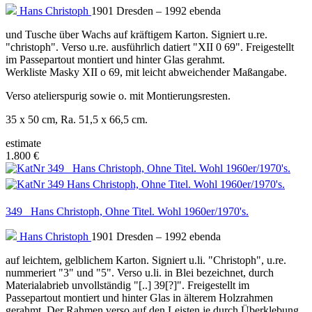
Hans Christoph
1901 Dresden – 1992 ebenda
und Tusche über Wachs auf kräftigem Karton. Signiert u.re.
"christoph". Verso u.re. ausführlich datiert "XII 0 69". Freigestellt
im Passepartout montiert und hinter Glas gerahmt.
Werkliste Masky XII o 69, mit leicht abweichender Maßangabe.
Verso atelierspurig sowie o. mit Montierungsresten.
35 x 50 cm, Ra. 51,5 x 66,5 cm.
estimate
1.800 €
349 Hans Christoph, Ohne Titel. Wohl 1960er/1970's.
Hans Christoph
1901 Dresden – 1992 ebenda
auf leichtem, gelblichem Karton. Signiert u.li. "Christoph", u.re.
nummeriert "3" und "5". Verso u.li. in Blei bezeichnet, durch
Materialabrieb unvollständig "[..] 39[?]". Freigestellt im
Passepartout montiert und hinter Glas in älterem Holzrahmen
gerahmt. Der Rahmen verso auf den Leisten je durch Überklebung