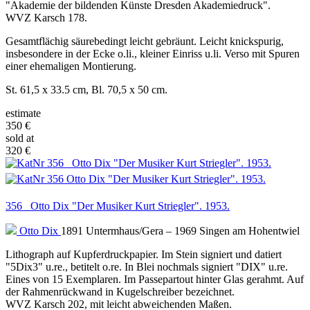
"Akademie der bildenden Künste Dresden Akademiedruck".
WVZ Karsch 178.
Gesamtflächig säurebedingt leicht gebräunt. Leicht knickspurig,
insbesondere in der Ecke o.li., kleiner Einriss u.li. Verso mit Spuren
einer ehemaligen Montierung.
St. 61,5 x 33.5 cm, Bl. 70,5 x 50 cm.
estimate
350 €
sold at
320 €
356 Otto Dix "Der Musiker Kurt Striegler". 1953.
Otto Dix
1891 Untermhaus/Gera – 1969 Singen am Hohentwiel
Lithograph auf Kupferdruckpapier. Im Stein signiert und datiert
"5Dix3" u.re., betitelt o.re. In Blei nochmals signiert "DIX" u.re.
Eines von 15 Exemplaren. Im Passepartout hinter Glas gerahmt. Auf
der Rahmenrückwand in Kugelschreiber bezeichnet.
WVZ Karsch 202, mit leicht abweichenden Maßen.