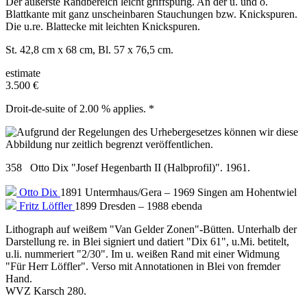
Der äußerste Randbereich leicht griffspurig. An der u. und o.
Blattkante mit ganz unscheinbaren Stauchungen bzw. Knickspuren.
Die u.re. Blattecke mit leichten Knickspuren.
St. 42,8 cm x 68 cm, Bl. 57 x 76,5 cm.
estimate
3.500 €
Droit-de-suite of 2.00 % applies. *
358 Otto Dix "Josef Hegenbarth II (Halbprofil)". 1961.
Otto Dix
1891 Untermhaus/Gera – 1969 Singen am Hohentwiel
Fritz Löffler
1899 Dresden – 1988 ebenda
Lithograph auf weißem "Van Gelder Zonen"-Bütten. Unterhalb der
Darstellung re. in Blei signiert und datiert "Dix 61", u.Mi. betitelt,
u.li. nummeriert "2/30". Im u. weißen Rand mit einer Widmung
"Für Herr Löffler". Verso mit Annotationen in Blei von fremder
Hand.
WVZ Karsch 280.