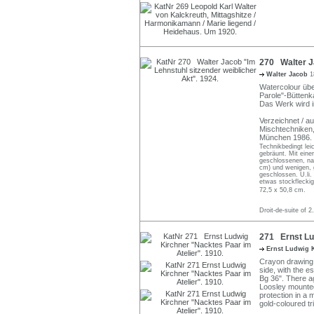
270 Walter Ja
Walter Jacob
1
Watercolour übe
Parole"-Büttenka
Das Werk wird i
Verzeichnet / au
Mischtechniken,
München 1986. S
Technikbedingt leic
gebräunt. Mit eine
geschlossenen, nah
cm) und wenigen, g
geschlossen. U.li.
etwas stockfleckig
72,5 x 50,8 cm.
Droit-de-suite of 2
271 Ernst Lud
Ernst Ludwig 
Crayon drawing 
side, with the 
Bg 36". There a
Loosley mounte
protection in a 
gold-coloured tr