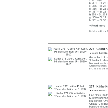
WVZ Beyer
b) 354 – Bl. 23 II
c) 355 – Bl. 24 II
d) 356 – Bl. 25 
e) 357 – Bl. 26 II
f) 359 – Bl. 28 II
g) 360 – Bl. 29 II
h) 361 – Bl. 30 II
> Read more
Bl. 58,5 x 40 cm,
276 Georg Ka
Georg Karl K
Gouache. U.li. s
Schleiflackrahme
Das Werk wurde ni
Anschmutzungen. R
BA. 32 x 66 cm, R
277 Käthe Ko
Käthe Kollwit
Line block, Kal
Kupferdruckpapie
bezeichnet "Orig
Chlttbg.". In Ble
betitelt und num