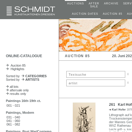
AUCTIONS
AFTER
ARCHIVE
SERV
SALE
AUCTION DATES
AUCTION 85
AU
ONLINE-CATALOGUE
AUCTION 85
20. Juni 20
Auction 85
Highlights
x
Sorted by
CATEGORIES
Sorted by
ARTISTS
x
all lots
aftersale only
results only
Paintings 16th-19th ct.
261 Karl Hof
001 - 021
Karl Hofer
1878
Paintings, Modern
Lithograph auf k
031 - 040
Trockenstempel 
041 - 060
der Marees Gese
061 - 082
WVZ Rathenau 
Leicht griff- u. kni
Paintings, Post War/Contemp