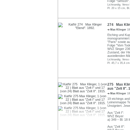
Folge "Simson".
Lichtrandig. Verso 
Pl. 20 x 15 cm, Bl
274 Max Klin
Max Klinger
18
Etching und Kupf
monogrammiert un
"Paris" sowie aus
Folge "Vom Tode 
WVZ Singer 236 
Zustand, der Hi
austeilenden Mä
Lichtrandig. Verso
Pl. 45,7 x 35,4 cm
275 Max Klinge
aus "Zelt II". 
Max Klinger
18
19 etchings and 
Leinenmappe Teil
Unsigniert. Jew
Aus "Zelt I":
WVZ Beyer
a) 349 – Bl. 18 II
Aus "Zelt II":