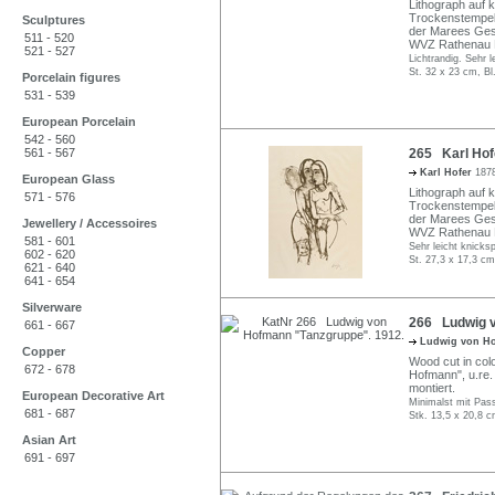
Lithograph auf k
Trockenstempel 
Sculptures
der Marees Gese
511 - 520
WVZ Rathenau 
521 - 527
Lichtrandig. Sehr l
St. 32 x 23 cm, Bl
Porcelain figures
531 - 539
European Porcelain
542 - 560
561 - 567
265 Karl Hof
Karl Hofer
1878
European Glass
Lithograph auf k
571 - 576
Trockenstempel 
der Marees Gese
Jewellery / Accessoires
WVZ Rathenau 
581 - 601
Sehr leicht knicksp
602 - 620
St. 27,3 x 17,3 cm
621 - 640
641 - 654
Silverware
266 Ludwig v
661 - 667
Ludwig von H
Copper
Wood cut in colou
672 - 678
Hofmann", u.re.
montiert.
European Decorative Art
Minimalst mit Pass
681 - 687
Stk. 13,5 x 20,8 c
Asian Art
691 - 697