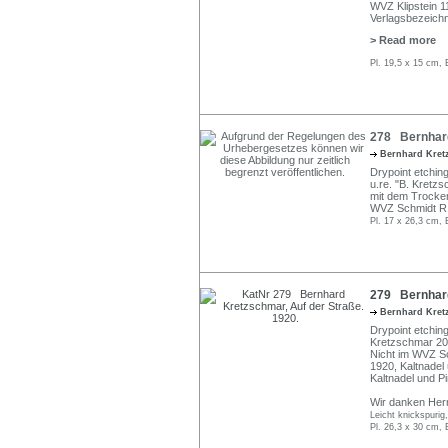
WVZ Klipstein 11
Verlagsbezeichn
> Read more
Pl. 19,5 x 15 cm, 
278 Bernhard
Bernhard Kre
Drypoint etching 
u.re. "B. Kretzsc
mit dem Trocken
WVZ Schmidt R 
Pl. 17 x 26,3 cm, 
279 Bernhard
Bernhard Kre
Drypoint etching 
Kretzschmar 20
Nicht im WVZ Sch
1920, Kaltnadel
Kaltnadel und P
Wir danken Herrn
Leicht knickspurig
Pl. 26,3 x 30 cm, 