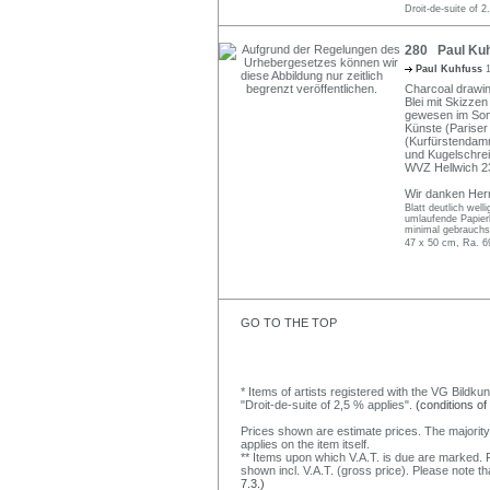
Droit-de-suite of 2
280 Paul Kuh
Paul Kuhfuss
Charcoal drawing
Blei mit Skizze
gewesen im Som
Künste (Pariser 
(Kurfürstendamm
und Kugelschrei
WVZ Hellwich 23
Wir danken Herr
Blatt deutlich well
umlaufende Papier
minimal gebrauchs
47 x 50 cm, Ra. 6
GO TO THE TOP
* Items of artists registered with the VG Bildku
"Droit-de-suite of 2,5 % applies".
(conditions of
Prices shown are estimate prices. The majority
applies on the item itself.
** Items upon which V.A.T. is due are marked. F
shown incl. V.A.T. (gross price). Please note tha
7.3.)