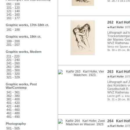
St. 28,7 x 19,1 cm
091 - 100
101 - 120
121 - 140
141 - 160
161 - 177
262 Karl Hofe
Graphic works, 17th-18th ct.
Karl Hofer
1878
181 - 188
Lithograph auf k
Trockenstempel 
Graphic works, 19th ct.
der Marees Gese
189 - 200
WVZ Rathenau 
201 - 207
Verso mit Spuren 
St. 30 x 20 cm, Bl
Graphic works, Modern
211 - 220
221 - 240
241 - 260
261 - 280
281 - 300
263 Karl Hofe
301 - 320
Karl Hofer
1878
321 - 329
Lithograph auf J
Graphic works, Post
des Künstlers v
War/Contemp
Gesellschaft R.
341 - 361
WVZ Rathenau 
362 - 380
Leicht griff- u. kni
381 - 400
St. 31 x 26 cm, Bl
401 - 420
421 - 440
441 - 460
461 - 480
481 - 490
264 Karl Hof
Photography
Karl Hofer
1878
501 - 505