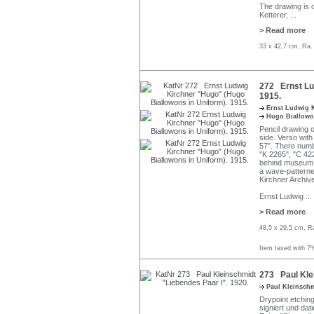
The drawing is 
Ketterer,
...
> Read more
33 x 42,7 cm, Ra.
272 Ernst Lu
1915.
Ernst Ludwig 
Hugo Biallow
Pencil drawing o
side. Verso wit
57". There numb
"K 2265", "C 42
behind museum g
a wave-patterne
Kirchner Archiv
Ernst Ludwig
...
> Read more
48,5 x 29,5 cm, R
Item taxed with 7
273 Paul Klei
Paul Kleinsch
Drypoint etching
signiert und dati