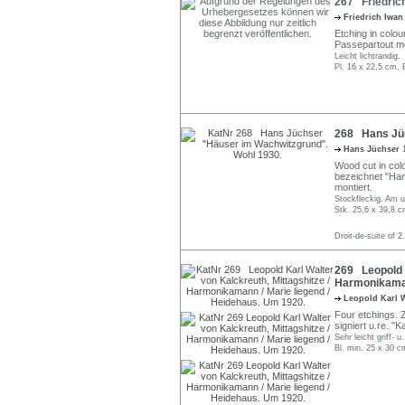
267 Friedrich
Friedrich Iwa
Etching in colou
Passepartout mo
Leicht lichtrandig.
Pl. 16 x 22,5 cm, 
268 Hans Jüc
Hans Jüchser
Wood cut in colo
bezeichnet "Han
montiert.
Stockfleckig. Am u
Stk. 25,6 x 39,8 c
Droit-de-suite of 2
269 Leopold K
Harmonikaman
Leopold Karl 
Four etchings. Z
signiert u.re. "Ka
Sehr leicht griff-
Bl. min. 25 x 30 c