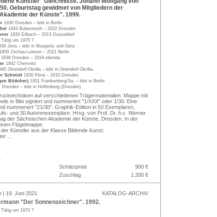
dene Künstler "Gleichnisse. Johann Wolfgang von
50. Geburtstag gewidmet von Mitgliedern der
Akademie der Künste". 1999.
er
1930 Dresden – lebt in Berlin
chel
1943 Bubenreuth – 2022 Dresden
ubner
1930 Erlbach – 2013 Düsseldorf
n
Tätig um 1970 ?
939 Jena – lebt in Wurgwitz und Gera
1950 Zechau-Leesen – 2021 Berlin
r
1938 Dresden – 2024 ebenda
ner
1942 Chemnitz
945 Ottendorf-Okrilla – lebt in Ottendorf-Okrilla.
ner Schmidt
1930 Pirna – 2010 Dresden
gen Böttcher)
1931 Frankenberg/Sa. – lebt in Berlin
 Dresden – lebt in Helfenberg (Dresden)
ucktechniken auf verschiedenen Trägermaterialien. Mappe mit
eils in Blei signiert und nummeriert "1/XXX" oder 1/30. Eine
nd nummeriert "21/30". Graphik-Edition in 50 Exemplaren,
fs- und 30 Autorenexemplare. Hrsg. von Prof. Dr. h.c. Werner
rag der Sächsischen Akademie der Künste, Dresden. In der
leinen-Flügelmappe.
n der Künstler aus der Klasse Bildende Kunst:
ter
...
.
Schätzpreis
900 €
Zuschlag
1.200 €
 | 19. Juni 2021
KATALOG-ARCHIV
rmann "Der Sonnenzeichner". 1992.
n
Tätig um 1970 ?