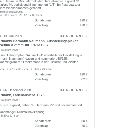
auf Japan. In Blei unterhalb der Darstellung re. signiert "P.
iert, Mi. betitelt und li. nummeriert "1/5". Im Passepartout
 einem Wechselrahmen gerahmt.
inimal knickspurig.
BA. 30 x 64 cm, Ra. 62,8 x 82,8 cm.
Schätzpreis
120 €
Zuschlag
170 €
 | 13. Juni 2009
KATALOG-ARCHIV
rmann/ Hermann Naumann, Ausstellungsplakat
eum/ Akt mit Hut. 1976/ 1987.
n
Tätig um 1970 ?
e und Lithographie. "Akt mit Hut" unterhalb der Darstellung in
Hermann Naumann", datiert und nummeriert 58/125.
at mit größerer Trockenfalte in der Bildmitte und leichten
 cm, St. 47,2 x 32,7 cm, Bl. 66,6 x 49,7 cm.
Schätzpreis
120 €
Zuschlag
82 €
n | 06. Dezember 2008
KATALOG-ARCHIV
rmann, Ladenansicht. 1975.
n
Tätig um 1970 ?
ei u.re. signiert, datiert "P. Hermann 75" und u.li. nummeriert
andmängel. Minimal knickspurig.
 Bl.30 x 23,8 cm.
Schätzpreis
50 €
Zuschlag
40 €