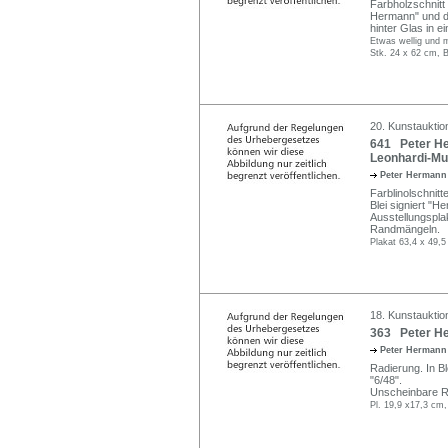
Farbholzschnitt 
Hermann" und dat
hinter Glas in
Etwas wellig und m
Stk. 24 x 62 cm, 
20. Kunstauktion
641 Peter He
Leonhardi-Mus
Peter Herman
Farblinolschnitt
Blei signiert "
Ausstellungsplak
Randmängeln.
Plakat 63,4 x 49,5
18. Kunstauktio
363 Peter He
Peter Herman
Radierung. In Bl
"6/48".
Unscheinbare R
Pl. 19,9 x17,3 cm,