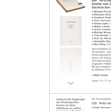
898 Verschie
Goethe zum 2
Sächsischen 
Wieland Först
Eberhard Gös
Gotthard Gra
Peter Herman
Gerda Lepke
1
Walter Libuda
Ulrich Lindne
Michael Morg
Thea Richter
1
Prof. Dr. Wer
Strawalde (Jür
Max Uhlig
1937
Verschiedene Dr
30 Arbeiten. Jew
Arbeit abweiche
davon 20 Verkau
Schmidt im Auft
originalen Halb
Mit den Arbeite
a) Wieland Förs
> Mehr lesen
Mappe 76 x 57 cm
68. Kunstauktion
516 Peter He
Peter Herman