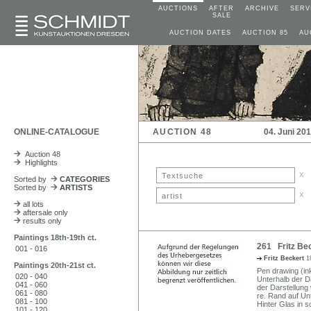
AUCTIONS
AFTER
ARCHIVE
SERV
SALE
AUCTION DATES
AUCTION 85
AU
ONLINE-CATALOGUE
AUCTION 48
04. Juni 20
Auction 48
Highlights
x
Sorted by
CATEGORIES
Sorted by
ARTISTS
x
all lots
aftersale only
results only
Paintings 18th-19th ct.
261 Fritz Bec
001 - 016
Fritz Beckert
1
Paintings 20th-21st ct.
Pen drawing (ink
020 - 040
Unterhalb der Da
041 - 060
der Darstellung 
061 - 080
re. Rand auf Un
081 - 100
Hinter Glas in 
101 - 120