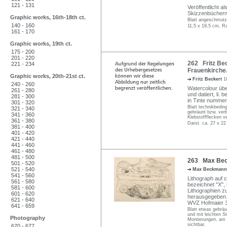
121 - 131
Veröffentlicht a
Skizzenbüchern
Graphic works, 16th-18th ct.
Blatt angeschmutz
140 - 160
11,5 x 19,5 cm, R
161 - 170
Graphic works, 19th ct.
175 - 200
201 - 220
262 Fritz Bec
221 - 234
Frauenkirche.
Graphic works, 20th-21st ct.
Fritz Beckert
1
240 - 260
Watercolour über
261 - 280
und datiert, li.
281 - 300
in Tinte nummeri
301 - 320
Blatt technikbeding
321 - 340
gebräunt bzw. ver
341 - 360
Klebstoffflecken 
361 - 380
Darst. ca. 27 x 22
381 - 400
401 - 420
421 - 440
441 - 460
461 - 480
481 - 500
263 Max Beck
501 - 520
521 - 540
Max Beckman
541 - 560
Lithograph auf c
561 - 580
bezeichnet "X", 
581 - 600
Lithographien z
601 - 620
herausgegeben
621 - 640
WVZ Hofmaier 3
641 - 659
Blatt etwas gebrä
und mit leichten S
Photography
Montierungen, am B
sichtbar.
670 - 677