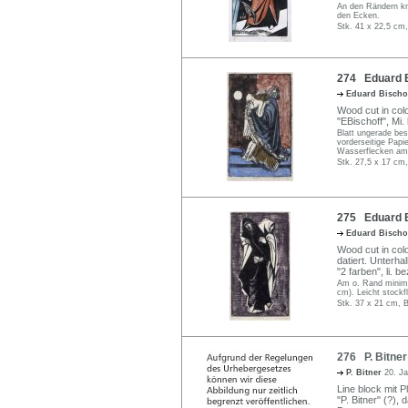
An den Rändern kn
den Ecken.
Stk. 41 x 22,5 cm,
274 Eduard B
Eduard Bischo
Wood cut in colo
"EBischoff", Mi.
Blatt ungerade bes
vorderseitige Papi
Wasserflecken am
Stk. 27,5 x 17 cm,
275 Eduard B
Eduard Bischo
Wood cut in col
datiert. Unterhal
"2 farben", li. 
Am o. Rand minima
cm). Leicht stockf
Stk. 37 x 21 cm, B
276 P. Bitner
P. Bitner
20. Ja
Line block mit Pl
"P. Bitner" (?), 