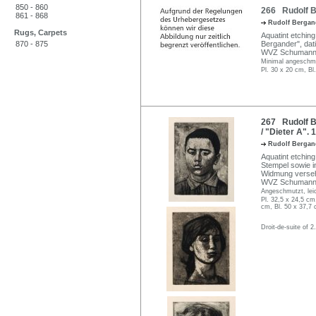
850 - 860
266 Rudolf B
861 - 868
Rudolf Berga
Rugs, Carpets
Aquatint etching 
870 - 875
Bergander", datie
WVZ Schumann
Minimal angeschmu
Pl. 30 x 20 cm, Bl
267 Rudolf B
/ "Dieter A". 
Rudolf Berga
Aquatint etching
Stempel sowie i
Widmung verse
WVZ Schumann 
Angeschmutzt, leic
Pl. 32,5 x 24,5 cm
cm, Bl. 50 x 37,7 
Droit-de-suite of 2