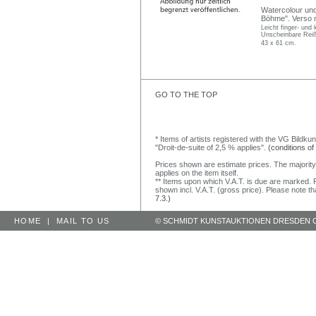
Watercolour und 
Böhme". Verso m
Leicht finger- und 
Unscheinbare Reiß
43 x 61 cm.
GO TO THE TOP
* Items of artists registered with the VG Bildku
"Droit-de-suite of 2,5 % applies".
(conditions of
Prices shown are estimate prices. The majority
applies on the item itself.
** Items upon which V.A.T. is due are marked. F
shown incl. V.A.T. (gross price). Please note tha
7.3.)
HOME
|
MAIL TO US
© SCHMIDT KUNSTAUKTIONEN DRESDEN