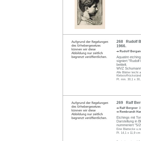
268 Rudolf Be
1966.
Rudolf Berga
Aquatint etching 
signiert "Rudolf
betitelt.
WVZ Schumann 
Alle Blätter leich
Klebstoffrückständ
Pl. min. 30,1 x 30
269 Ralf Ber
Ralf Bergner
1
Rembrandt Ha
Etchings mit Ton
Darstellung in Bl
nummeriert "5/2
Eine Blattecke u.re
Pl. 14,1 x 11,9 cm