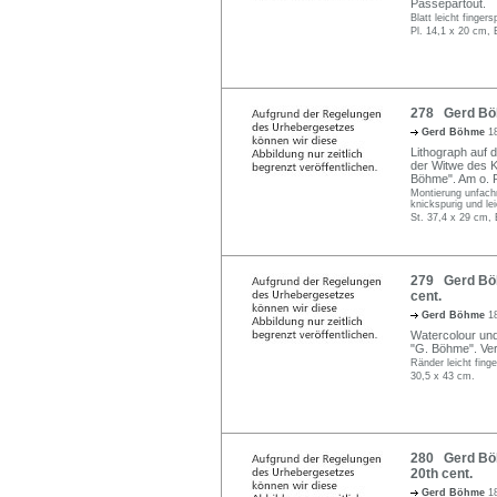
Passepartout.
Blatt leicht finger
Pl. 14,1 x 20 cm, 
278 Gerd Böh
Gerd Böhme
1
Lithograph auf 
der Witwe des K
Böhme". Am o. 
Montierung unfachm
knickspurig und lei
St. 37,4 x 29 cm, 
279 Gerd Böhm
cent.
Gerd Böhme
1
Watercolour und
"G. Böhme". Ver
Ränder leicht fing
30,5 x 43 cm.
280 Gerd Böhm
20th cent.
Gerd Böhme
1