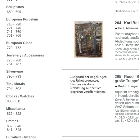
St. 26,6 x 37 cm, 
Sculptures
Droit-de-suite of 2
680 - 699
European Porcelain
264 Karl Bell
710 - 720
721 - 740
Karl Bellmann
741 - 760
Pastel crayons i
761 - 766
nochmals ausführ
Abdeckung nochm
European Glass
hellen Holzleist
770 - 772
Leicht angeschmut
mehreren kleinen 
Jewellery / Accessoires
Verso leicht ange
Bl. 46,5 x 36 cm, 
773 - 780
781 - 787
Silverware
790 - 793
265 Rudolf Be
große Treppe"
Tin / Metals
Rudolf Berga
794 - 802
Aquatint etching
in Kugelschreib
Clocks / Watches
Zwei Arbeiten un
805 - 811
datiert und numme
WVZ Schumann 
Miscellanea
Alle Blätter leich
812 - 822
kleinen Einrissen 
Pl. 33,5 x 27,8 cm
Frames
cm, Bl. 47,5 x 58 
832 - 840
841 - 848
Furniture / Interior