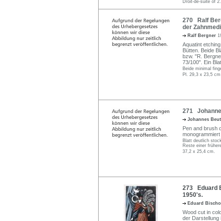
Droit-de-suite of 2
270 Ralf Ber
der Zahnmediz
Ralf Bergner
1
Aquatint etching
Bütten. Beide Blä
bzw. "R. Bergner
73/100". Ein Bla
Beide minimal fing
Pl. 29,3 x 23,5 cm
271 Johannes 
Johannes Beu
Pen and brush d
monogrammiert u.
Blatt deutlich stoc
Reste einer früher
37,2 x 25,4 cm.
273 Eduard Bi
1950's.
Eduard Bischo
Wood cut in col
der Darstellung