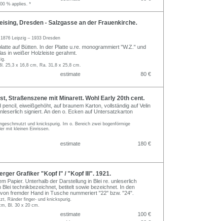
.00 % applies. *
ising, Dresden - Salzgasse an der Frauenkirche.
g
1876 Leipzig – 1933 Dresden
latte auf Bütten. In der Platte u.re. monogrammiert "W.Z." und
Glas in weißer Holzleiste gerahmt.
ig.
Bl. 25,3 x 16,8 cm, Ra. 31,8 x 25,8 cm.
estimate
80 €
st, Straßenszene mit Minarett. Wohl Early 20th cent.
pencil, eiweißgehöht, auf braunem Karton, vollständig auf Velin
unleserlich signiert. An den o. Ecken auf Untersatzkarton
angeschmutzt und knickspurig. Im o. Bereich zwei bogenförmige
r mit kleinen Einrissen.
estimate
180 €
ger Grafiker "Kopf I" / "Kopf III". 1921.
em Papier. Unterhalb der Darstellung in Blei re. unleserlich
in Blei technikbezeichnet, betitelt sowie bezeichnet. In den
l von fremder Hand in Tusche nummeriert "22" bzw. "24".
t, Ränder finger- und knickspurig.
 cm, Bl. 30 x 20 cm.
estimate
100 €