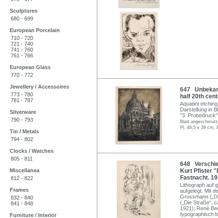
Sculptures
680 - 699
European Porcelain
710 - 720
721 - 740
741 - 760
761 - 766
European Glass
770 - 772
Jewellery / Accessoires
647 Unbekannt
773 - 780
half 20th cent
781 - 787
Aquatint etching
Darstellung in Bl
Silverware
"3. Probedruck"
790 - 793
Blatt angeschmutzt
Pl. 49,5 x 39 cm, 
Tin / Metals
794 - 802
Clocks / Watches
805 - 811
648 Verschie
Miscellanea
Kurt Pfister 
Fastnacht. 19
812 - 822
Lithograph auf g
Frames
aufgelegt. Mit 
Grossmann („Die
832 - 840
(„Die Straße“, c
841 - 848
1921); René Bee
typographisch b
Furniture / Interior