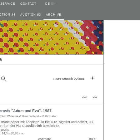
SERVICE
CONTACT
DE
EN
CTION 84
AUCTION 83
ARCHIVE
16
+
more search options
<<<
>>>
prasis "Adam und Eva". 1987.
1940 Wrissiska/ Griechenland – 2002 Halle
ade paper mit Tonplatte. In Blei u.re. signiert und datiert, u.li.
von fremder Hand ausführlich bezeichnet.
rspurig.
l. 14,3 x 20,65 cm.
estimate
80 €