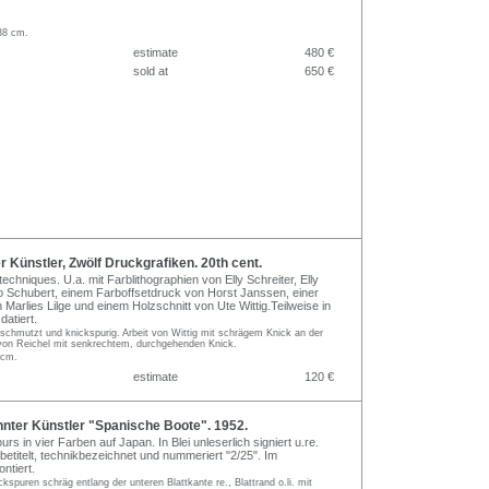
38 cm.
estimate
480 €
sold at
650 €
Künstler, Zwölf Druckgrafiken. 20th cent.
 techniques. U.a. mit Farblithographien von Elly Schreiter, Elly
o Schubert, einem Farboffsetdruck von Horst Janssen, einer
 Marlies Lilge und einem Holzschnitt von Ute Wittig.Teilweise in
datiert.
eschmutzt und knickspurig. Arbeit von Wittig mit schrägem Knick an der
t von Reichel mit senkrechtem, durchgehenden Knick.
 cm.
estimate
120 €
ter Künstler "Spanische Boote". 1952.
urs in vier Farben auf Japan. In Blei unleserlich signiert u.re.
i. betitelt, technikbezeichnet und nummeriert "2/25". Im
ntiert.
kspuren schräg entlang der unteren Blattkante re., Blattrand o.li. mit