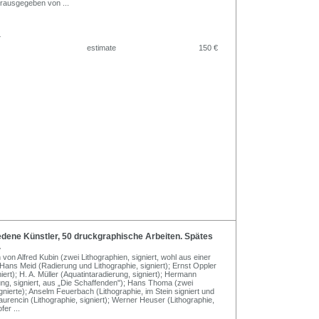
erausgegeben von
...
.
estimate
150 €
dene Künstler, 50 druckgraphische Arbeiten. Spätes
.
n von Alfred Kubin (zwei Lithographien, signiert, wohl aus einer
ans Meid (Radierung und Lithographie, signiert); Ernst Oppler
iert); H. A. Müller (Aquatintaradierung, signiert); Hermann
ng, signiert, aus „Die Schaffenden"); Hans Thoma (zwei
nierte); Anselm Feuerbach (Lithographie, im Stein signiert und
Laurencin (Lithographie, signiert); Werner Heuser (Lithographie,
ofer
...