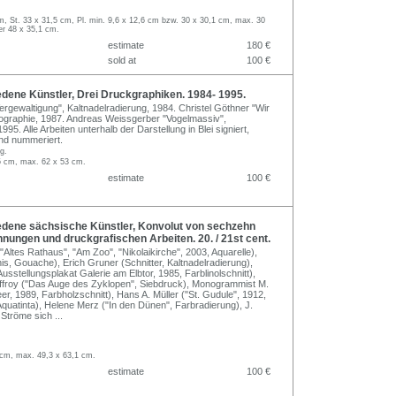
m, St. 33 x 31,5 cm, Pl. min. 9,6 x 12,6 cm bzw. 30 x 30,1 cm, max. 30
er 48 x 35,1 cm.
estimate
180 €
sold at
100 €
dene Künstler, Drei Druckgraphiken. 1984- 1995.
ergewaltigung", Kaltnadelradierung, 1984. Christel Göthner "Wir
thographie, 1987. Andreas Weissgerber "Vogelmassiv",
995. Alle Arbeiten unterhalb der Darstellung in Blei signiert,
 und nummeriert.
g.
,5 cm, max. 62 x 53 cm.
estimate
100 €
dene sächsische Künstler, Konvolut von sechzehn
hnungen und druckgrafischen Arbeiten. 20. / 21st cent.
: "Altes Rathaus", "Am Zoo", "Nikolaikirche", 2003, Aquarelle),
is, Gouache), Erich Gruner (Schnitter, Kaltnadelradierung),
sstellungsplakat Galerie am Elbtor, 1985, Farblinolschnitt),
ffroy ("Das Auge des Zyklopen", Siebdruck), Monogrammist M.
, 1989, Farbholzschnitt), Hans A. Müller ("St. Gudule", 1912,
quatinta), Helene Merz ("In den Dünen", Farbradierung), J.
 Ströme sich
...
 cm, max. 49,3 x 63,1 cm.
estimate
100 €