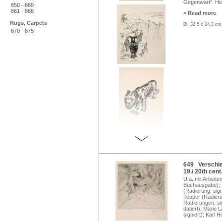
Gegenwart“. H
850 - 860
861 - 868
> Read more
Rugs, Carpets
Bl. 32,5 x 24,3 cm
870 - 875
649 Verschie
19./ 20th cent
U.a. mit Arbeite
Buchausgabe); H
(Radierung, sign
Teuber (Radieru
Radierungen, sig
datiert); Marie 
signiert); Karl H