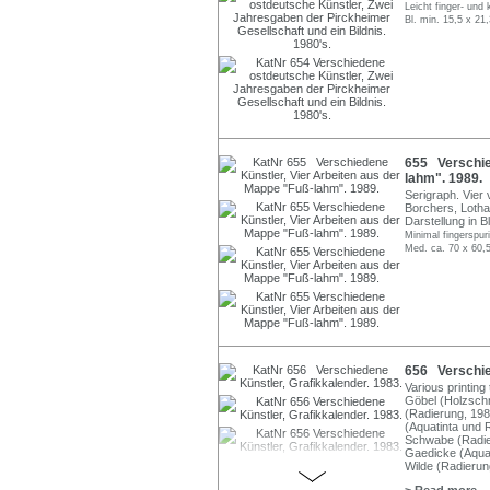
Leicht finger- und 
Bl. min. 15,5 x 21
655 Verschie
lahm". 1989.
Serigraph. Vier
Borchers, Lotha
Darstellung in Bl
Minimal fingerspur
Med. ca. 70 x 60,5
656 Verschied
Various printin
Göbel (Holzschn
(Radierung, 198
(Aquatinta und 
Schwabe (Radier
Gaedicke (Aquat
Wilde (Radierun