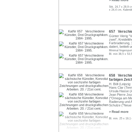
> Read more
Stk. 24,7 x 28,9 c
x 24,4 cm, Kalend
657 Verschie
Günter Vierig "V
zwei", Kreideli
Farbradierung, 1
datiert, betitelt
Minimal fingerspuri
Bl. min 38,5 x 53
658 Verschie
farbigen Zeic
H. Böll (Leipzig
Hans Clar (Tenn
Ursula Hasse (Au
Jean Pierre Jou
("Omega am Meer
Radierung und A
Schulze ("Neue
> Read more
Bl. min. 25 x 19,1