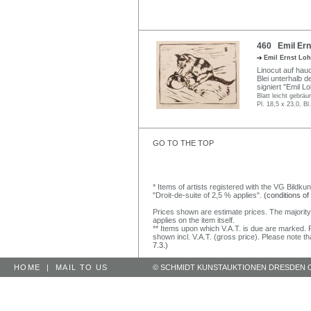
460 Emil Erns
Emil Ernst Lo
Linocut auf hau
Blei unterhalb d
signiert "Emil Lo
Blatt leicht gebräu
Pl. 18,5 x 23,0, B
GO TO THE TOP
* Items of artists registered with the VG Bildku
"Droit-de-suite of 2,5 % applies".
(conditions of
Prices shown are estimate prices. The majority
applies on the item itself.
** Items upon which V.A.T. is due are marked. F
shown incl. V.A.T. (gross price). Please note tha
7.3.)
HOME
|
MAIL TO US
© SCHMIDT KUNSTAUKTIONEN DRESDEN