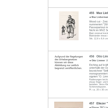
455 Max Lie
Max Lieberma
Wood cut - Zeich
nummeriert "26/
Passepartout mo
Nicht im WVZ Sc
Blatt minimal knic
Blattränder etwas 
Stk. 12,6 x 8,4 cm
456 Otto Limm
Otto Limmer
18
Etching auf kräf
unterhalb der Dar
bezeichnet "Selbs
monogrammiert "
signiert "O. Lim
Radierungen leicht
etwas finger- und 
berieben. Verso Kl
Schimmelspuren.
Pl. ca. 20 x 30 cm
457 Eliezer "
Eliezer "El" Li