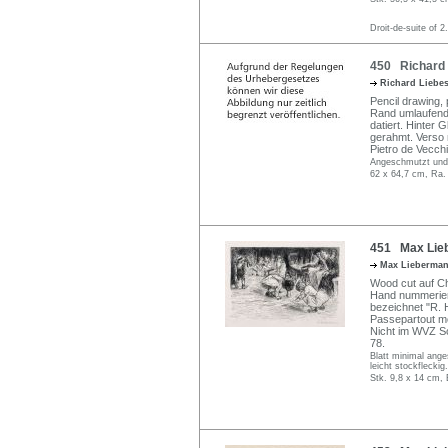
Droit-de-suite of 2
450 Richard 
Richard Liebe
Pencil drawing, 
Rand umlaufend a
datiert. Hinter G
gerahmt. Verso 
Pietro de Vecchi
Angeschmutzt und 
62 x 64,7 cm, Ra.
451 Max Lieb
Max Lieberma
Wood cut auf Ch
Hand nummeriert 
bezeichnet "R. H
Passepartout mo
Nicht im WVZ Sc
78.
Blatt minimal ange
leicht stockfleckig.
Stk. 9,8 x 14 cm, 