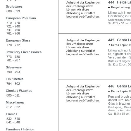
444 Helge Lei
Sculptures
Helge Leiberg
680 - 699
Lithograph in c
Darstellung in Bl
European Porcelain
Unscheinbar knick
710 - 720
St. 47,5 x 57 cm, 
721 - 740
741 - 760
761 - 766
445 Gerda Le
European Glass
770 - 772
Gerda Lepke
1
Lithograph auf k
Jewellery / Accessoires
re. signiert "Lep
773 - 780
Verso mit dem S
781 - 787
Blatt leicht anges
St. 32 x 22 cm, 5
Silverware
790 - 793
Tin / Metals
794 - 802
446 Gerda Lep
Clocks / Watches
Gerda Lepke
1
805 - 811
Pen and brush d
datiert u.re. An
Miscellanea
Glas in brauner
812 - 822
Knickspurig, Ränd
den o. Ecken, dort
Frames
Ca. 48,5 x 65 cm,
832 - 840
841 - 848
Furniture / Interior