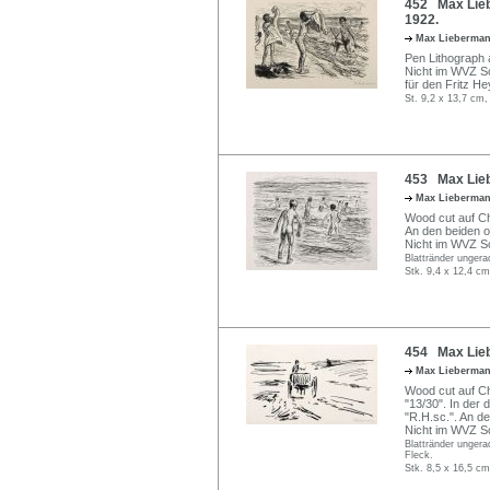
452 Max Lie
1922.
Max Lieberma
Pen Lithograph a
Nicht im WVZ Sc
für den Fritz He
St. 9,2 x 13,7 cm,
453 Max Lieb
Max Lieberma
Wood cut auf Chi
An den beiden o
Nicht im WVZ Sc
Blattränder ungera
Stk. 9,4 x 12,4 cm
454 Max Lieb
Max Lieberma
Wood cut auf Chi
"13/30". In der 
"R.H.sc.". An d
Nicht im WVZ Sc
Blattränder ungera
Fleck.
Stk. 8,5 x 16,5 cm