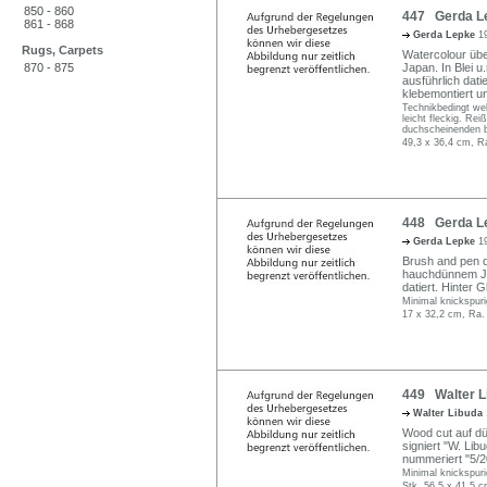
850 - 860
447 Gerda Le
861 - 868
Gerda Lepke
1
Rugs, Carpets
Watercolour üb
870 - 875
Japan. In Blei 
ausführlich datie
klebemontiert un
Technikbedingt wel
leicht fleckig. Re
duchscheinenden 
49,3 x 36,4 cm, R
448 Gerda Le
Gerda Lepke
1
Brush and pen d
hauchdünnem Japa
datiert. Hinter 
Minimal knickspuri
17 x 32,2 cm, Ra.
449 Walter Li
Walter Libuda
Wood cut auf dün
signiert "W. Libu
nummeriert "5/2
Minimal knickspuri
Stk. 56,5 x 41,5 c