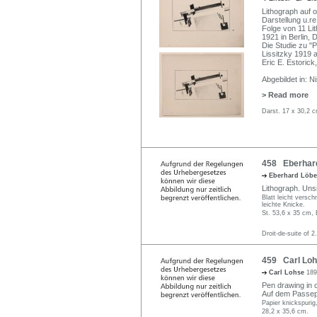
Lithograph auf 
Darstellung u.re.
Folge von 11 L
1921 in Berlin,
Die Studie zu "
Lissitzky 1919 
Eric E. Estorick
Abgebildet in: N
> Read more
Darst. 17 x 30,2 c
458 Eberhard 
Eberhard Löb
Lithograph. Unsi
Blatt leicht versc
leichte Knicke.
St. 53,6 x 35 cm, 
Droit-de-suite of 2
459 Carl Loh
Carl Lohse
189
Pen drawing in c
Auf dem Passepar
Papier knickspuri
28,2 x 35,6 cm.