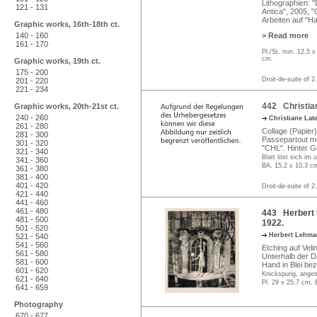
Lithographien: 
121 - 131
Antica", 2005, "
Arbeiten auf "Ha
Graphic works, 16th-18th ct.
140 - 160
> Read more
161 - 170
Pl./St. min. 12,5 
cm.
Graphic works, 19th ct.
175 - 200
Droit-de-suite of 2
201 - 220
221 - 234
442 Christian
Graphic works, 20th-21st ct.
240 - 260
Christiane Lat
261 - 280
Collage (Papier)
281 - 300
Passepartout mon
301 - 320
"CHL". Hinter Gl
321 - 340
Blatt löst sich im
341 - 360
BA. 15,2 x 10,3 c
361 - 380
381 - 400
401 - 420
Droit-de-suite of 2
421 - 440
441 - 460
461 - 480
443 Herbert 
481 - 500
1922.
501 - 520
Herbert Lehm
521 - 540
541 - 560
Etching auf Vel
561 - 580
Unterhalb der Da
581 - 600
Hand in Blei bez
601 - 620
Knickspurig, anges
621 - 640
Pl. 29 x 25,7 cm, 
641 - 659
Photography
670 - 677