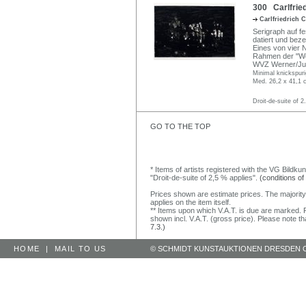
300 Carlfried
Carlfriedrich 
Serigraph auf fes
datiert und beze
Eines von vier 
Rahmen der "Wor
WVZ Werner/Jup
Minimal knickspuri
Med. 26,2 x 41,1 c
Droit-de-suite of 2
GO TO THE TOP
* Items of artists registered with the VG Bildku
"Droit-de-suite of 2,5 % applies".
(conditions of
Prices shown are estimate prices. The majority
applies on the item itself.
** Items upon which V.A.T. is due are marked. F
shown incl. V.A.T. (gross price). Please note tha
7.3.)
HOME
|
MAIL TO US
© SCHMIDT KUNSTAUKTIONEN DRESDEN