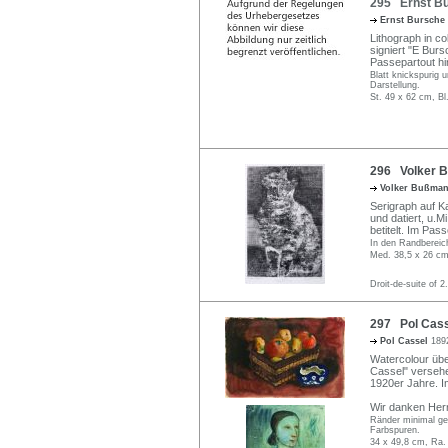
295 Ernst Bur
Ernst Bursche
Lithograph in co
signiert "E Bursc
Passepartout hin
Blatt knickspurig 
Darstellung.
St. 49 x 62 cm, Bl
296 Volker B
Volker Bußma
Serigraph auf Ka
und datiert, u.M
betitelt. Im Pas
In den Randbereich
Med. 38,5 x 26 cm
Droit-de-suite of 2
297 Pol Casse
Pol Cassel
189
Watercolour über
Cassel" versehe
1920er Jahre. I
Wir danken Herr
Ränder minimal geb
Farbspuren.
34 x 49,8 cm, Ra.