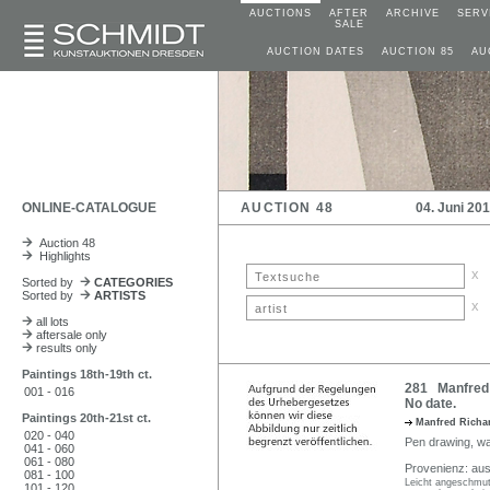
AUCTIONS
AFTER
ARCHIVE
SERV
SALE
AUCTION DATES
AUCTION 85
AU
ONLINE-CATALOGUE
AUCTION 48
04. Juni 20
Auction 48
Highlights
x
Sorted by
CATEGORIES
Sorted by
ARTISTS
x
all lots
aftersale only
results only
Paintings 18th-19th ct.
281 Manfred 
001 - 016
No date.
Paintings 20th-21st ct.
Manfred Richa
020 - 040
Pen drawing, wa
041 - 060
061 - 080
Provenienz: aus
081 - 100
Leicht angeschmut
101 - 120