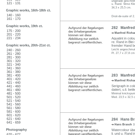
ungerade geschnitt
121 - 131
u. Rand. Verso Kle
34,3 x 25,5 cm.
Graphic works, 16th-18th ct.
140 - 160
Droit-de-suite of 2
161 - 170
Graphic works, 19th ct.
282 Manfred 
175 - 200
Manfred Richa
201 - 220
221 - 234
Aquatint in colo
re. Rand in Blei s
Graphic works, 20th-21st ct.
fremder Hand b
Leicht angeschmutz
240 - 260
Pl. 27,7 x 27,8 cm
261 - 280
281 - 300
301 - 320
321 - 340
341 - 360
361 - 380
283 Manfred 
381 - 400
401 - 420
Manfred Richa
421 - 440
Serigraph in colo
441 - 460
datiert, u.li. betite
461 - 480
481 - 500
Minimal knickspuri
501 - 520
Med. 23,5 x 32,5 c
521 - 540
541 - 560
561 - 580
581 - 600
601 - 620
621 - 640
284 Hans Bra
641 - 659
Hans Brasch
1
Photography
Watercolour über
li. und u. Rand
670 - 677