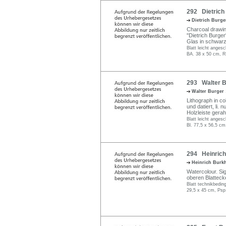
292 Dietrich 
Dietrich Burg
Charcoal drawing
"Dietrich Burger
Glas in schwarz
Blatt leicht anges
BA. 38 x 50 cm, R
293 Walter B
Walter Burger
Lithograph in col
und datiert, li.
Holzleiste gera
Blatt leicht anges
Bl. 77,5 x 56,5 cm
294 Heinrich
Heinrich Burk
Watercolour. Sig
oberen Blatteck
Blatt technikbeding
29,5 x 45 cm, Psp