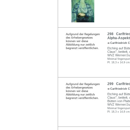
298 Carlfried
Alpha-Aspekt.
Carlfriedrich 
Etching auf Bütte
Claus", betitelt
WVZ Werner/Jup
Minimal fingerspuri
Pl. 18,3 x 14,9 cm
299 Carlfried
Carlfriedrich 
Etching auf Bütte
Claus", betitelt
Bütten von Plat
WVZ Werner/Jup
Minimal fingerspuri
Pl. 18,3 x 14,8 cm