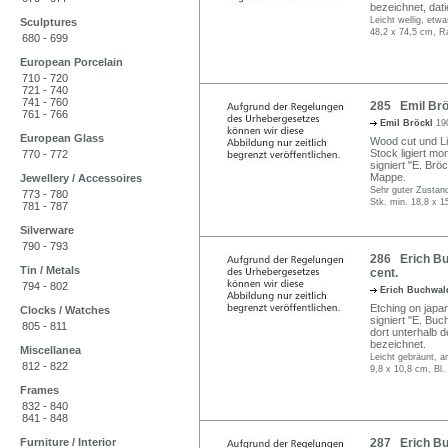
bezeichnet, dati
Leicht wellig, etw
Sculptures
48,2 x 74,5 cm, R
680 - 699
European Porcelain
710 - 720
721 - 740
741 - 760
285 Emil Brö
761 - 766
Emil Bröckl
19
European Glass
Wood cut und Lin
Stock ligiert mo
770 - 772
signiert "E. Bröc
Mappe.
Jewellery / Accessoires
Sehr guter Zustand
773 - 780
Stk. min. 18,8 x 1
781 - 787
Silverware
790 - 793
286 Erich Buc
Tin / Metals
cent.
794 - 802
Erich Buchwal
Etching on japan
Clocks / Watches
signiert "E. Bu
805 - 811
dort unterhalb 
bezeichnet.
Miscellanea
Leicht gebräunt, 
812 - 822
9,8 x 10,8 cm, Bl.
Frames
832 - 840
841 - 848
Furniture / Interior
287 Erich Bu