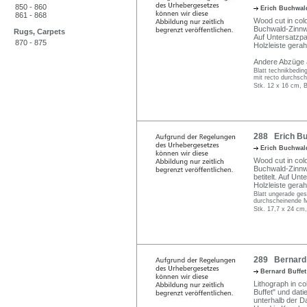
850 - 860
Erich Buchwal
861 - 868
Wood cut in colo
Buchwald-Zinnwal
Rugs, Carpets
Auf Untersatzpa
870 - 875
Holzleiste gera
Andere Abzüge a
Blatt technikbeding
mit recto durchsc
Stk. 12 x 16 cm, B
288 Erich Bu
Erich Buchwal
Wood cut in colo
Buchwald-Zinnwal
betitelt. Auf Un
Holzleiste gera
Blatt ungerade ges
durchscheinende M
Stk. 17,7 x 24 cm,
289 Bernard B
Bernard Buffe
Lithograph in c
Buffet" und dat
unterhalb der D