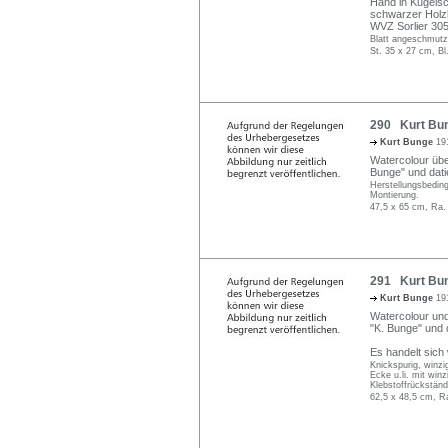
Hand in Kugelsc
schwarzer Holzl
WVZ Sorlier 305
Blatt angeschmutzt
St. 35 x 27 cm, Bl
290 Kurt Bung
Kurt Bunge
19
Watercolour über 
Bunge" und datie
Herstellungsbeding
Montierung.
47,5 x 65 cm, Ra.
291 Kurt Bun
Kurt Bunge
19
Watercolour und f
"K. Bunge" und d
Es handelt sich
Knickspurig, winzi
Ecke u.li. mit win
Klebstoffrückständ
62,5 x 48,5 cm, R