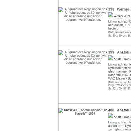
398 Werner J
Werner Juz
Lithograph auf B
und datiert, li.
betitelt.
Blatt minimal knic
St. 26 x 20 cm, Bl
399 Anatoli 
Anatoli Kap
Lithograph auf fe
Kyrillisch betite
gleichnamigen R
Kassette 1967 i
WVZ Mayer / Str
Blatt knick- und f
langer Wasserflec
St. 42 x 59, Bl. 4
400 Anatoli K
Anatoli Kap
Lithograph auf f
datiert u.re. Kyri
zum gleichnami