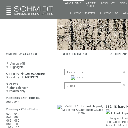
AUCTIONS
AFTER
ARCHIVE
SERV
SALE
AUCTION DATES
AUCTION 85
AU
ONLINE-CATALOGUE
AUCTION 48
04. Juni 20
Auction 48
Highlights
x
Sorted by
CATEGORIES
Sorted by
ARTISTS
all lots
x
aftersale only
results only
Paintings 18th-19th ct.
001 - 016
381 Erhard H
Paintings 20th-21st ct.
Erhard Hipp
020 - 040
041 - 060
Etching auf kräft
061 - 080
und datiert. Po
081 - 100
Ahnert u.Mi. in 
101 - 120