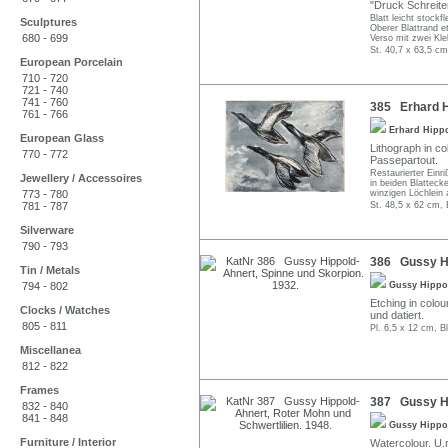
"Druck Schreite
Blatt leicht stockfl
Sculptures
Oberer Blattrand e
680 - 699
Verso mit zwei Kle
St. 40,7 x 63,5 cm
European Porcelain
710 - 720
721 - 740
741 - 760
385 Erhard Hi
761 - 766
Erhard Hipp
European Glass
Lithograph in col
770 - 772
Passepartout.
Restaurierter Einri
Jewellery / Accessoires
in beiden Blattecke
773 - 780
winzigen Löchlein 
781 - 787
St. 48,5 x 62 cm, 
Silverware
790 - 793
386 Gussy Hi
Tin / Metals
794 - 802
Gussy Hippo
Etching in colou
Clocks / Watches
und datiert.
805 - 811
Pl. 6,5 x 12 cm, B
Miscellanea
812 - 822
Frames
387 Gussy Hip
832 - 840
841 - 848
Gussy Hippo
Furniture / Interior
Watercolour. U.r