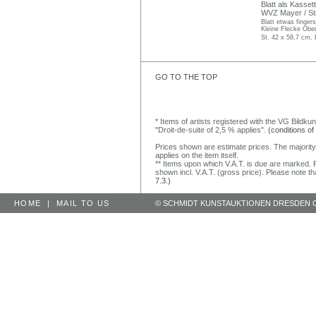
Blatt als Kasse
WVZ Mayer / Str
Blatt etwas finger
Kleine Flecke Ober
St. 42 x 58,7 cm, 
GO TO THE TOP
* Items of artists registered with the VG Bildku
"Droit-de-suite of 2,5 % applies".
(conditions of
Prices shown are estimate prices. The majority
applies on the item itself.
** Items upon which V.A.T. is due are marked. F
shown incl. V.A.T. (gross price). Please note tha
7.3.)
HOME
|
MAIL TO US
© SCHMIDT KUNSTAUKTIONEN DRESDEN