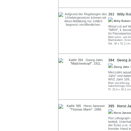
393 Willy Ro
Willy Rober
Wood cut auf Vel
"WRH", li. beze
Im Passepartout
Blatt knick- und f
Blatträndern. Ecke
Stk. 36 x 51,3 cm,
394 Georg Ja
Georg Jahn
Mezzotint aquati
Jahn" und datier
WVZ Jahn 169, 
Blatt stockfleckig,
hakenförmiger Einr
Pl. 23,4 x 29,3 cm
395 Horst Ja
Horst Janss
Pen Lithograph a
betitelt. Unterh
der Ecke u.re. 
fremder Hand in