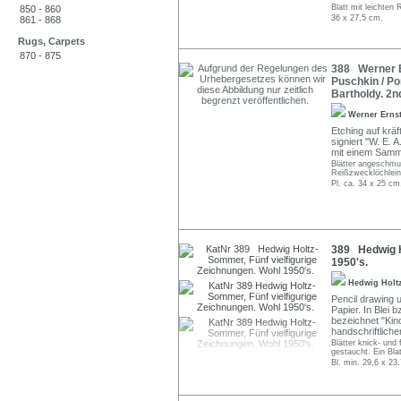
Blatt mit leichten
850 - 860
36 x 27,5 cm.
861 - 868
Rugs, Carpets
870 - 875
388 Werner E
Puschkin / Po
Bartholdy. 2n
Werner Erns
Etching auf kräft
signiert "W. E.
mit einem Samm
Blätter angeschmut
Reißzwecklöchlein
Pl. ca. 34 x 25 cm
389 Hedwig H
1950's.
Hedwig Hol
Pencil drawing 
Papier. In Blei 
bezeichnet "Kind
handschriftliche
Blätter knick- und
gestaucht. Ein Bla
Bl. min. 29,6 x 23