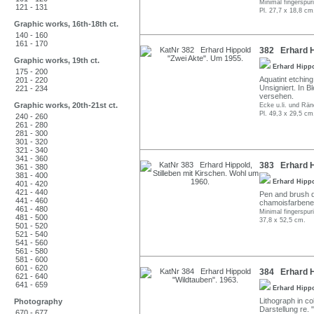
Minimal fingerspuri
121 - 131
Pl. 27,7 x 18,8 cm
Graphic works, 16th-18th ct.
140 - 160
161 - 170
382 Erhard H
Graphic works, 19th ct.
Erhard Hipp
175 - 200
Aquatint etchin
201 - 220
Unsigniert. In B
221 - 234
versehen.
Graphic works, 20th-21st ct.
Ecke u.li. und Rän
Pl. 49,3 x 29,5 cm
240 - 260
261 - 280
281 - 300
301 - 320
321 - 340
341 - 360
383 Erhard Hi
361 - 380
381 - 400
Erhard Hipp
401 - 420
421 - 440
Pen and brush dr
441 - 460
chamoisfarbenen
461 - 480
Minimal fingerspur
481 - 500
37,8 x 52,5 cm.
501 - 520
521 - 540
541 - 560
561 - 580
581 - 600
601 - 620
384 Erhard H
621 - 640
641 - 659
Erhard Hipp
Lithograph in co
Photography
Darstellung re. 
670 - 677