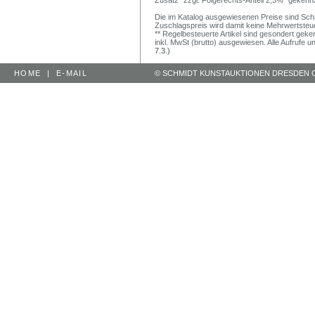
Zusatz "zzgl. Folgerechts-Anteil 2,5%" gekenn
Die im Katalog ausgewiesenen Preise sind Schätz
Zuschlagspreis wird damit keine Mehrwertsteu
** Regelbesteuerte Artikel sind gesondert geken
inkl. MwSt (brutto) ausgewiesen. Alle Aufrufe 
7.3.)
HOME
|
E-MAIL
© SCHMIDT KUNSTAUKTIONEN DRESDEN