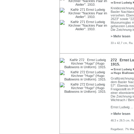
Ernst Ludwig 
Kreidezeichnung
Basler Nachlass
versehen. Ebend
2623" sowie "224
Museumsglas mit
gefassten Leiste
Die Zeichnung i
> Mehr lesen
33 x 42,7 cm, Ra.
272 Ernst Lu
1915.
Ernst Ludwig 
Hugo Biallow
Grafitzeichnung 
dem Basler Nac
57". Ebenda noc
Freigestellt im
einer ebonisier
Die Zeichnung i
Wichtrach / Ber
Ernst Ludwig
...
> Mehr lesen
48,5 x 29,5 cm, R
Regelbest. 7% MwS