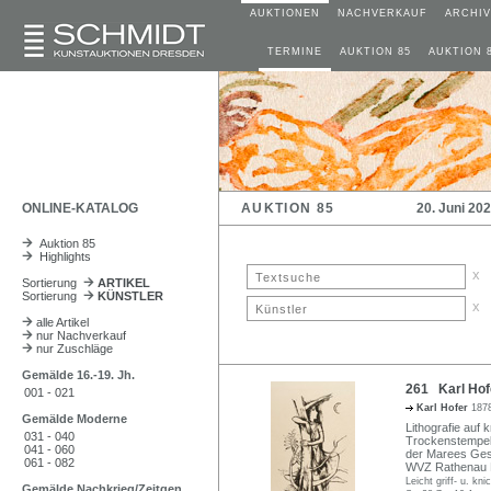
AUKTIONEN
NACHVERKAUF
ARCHIV
TERMINE
AUKTION 85
AUKTION 
ONLINE-KATALOG
AUKTION 85
20. Juni 20
Auktion 85
Highlights
x
Sortierung
ARTIKEL
Sortierung
KÜNSTLER
x
alle Artikel
nur Nachverkauf
nur Zuschläge
Gemälde 16.-19. Jh.
261 Karl Hof
001 - 021
Karl Hofer
1878
Gemälde Moderne
Lithografie auf 
031 - 040
Trockenstempel 
041 - 060
der Marees Gese
061 - 082
WVZ Rathenau 
Leicht griff- u. kni
Gemälde Nachkrieg/Zeitgen.