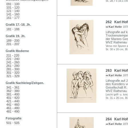
St. 28,7 x 19,1 cm
091 - 100
101 - 120
121 - 140
141 - 160
161 - 177
262 Karl Hofe
Grafik 17.-18. Jh.
Karl Hofer
1878
181 - 188
Lithografie auf 
Trockenstempel 
Grafik 19. Jh.
der Marees Gese
189 - 200
WVZ Rathenau 
201 - 207
Verso mit Spuren 
St. 30 x 20 cm, Bl
Grafik Moderne
211 - 220
221 - 240
241 - 260
261 - 280
281 - 300
263 Karl Hofe
301 - 320
Karl Hofer
1878
321 - 329
Lithografie auf 
Grafik Nachkrieg/Zeitgen.
des Künstlers v
341 - 361
Gesellschaft R.
362 - 380
WVZ Rathenau 
381 - 400
Leicht griff- u. kni
401 - 420
St. 31 x 26 cm, Bl
421 - 440
441 - 460
461 - 480
481 - 490
Fotografie
264 Karl Hof
501 - 505
Karl Hofer
1878