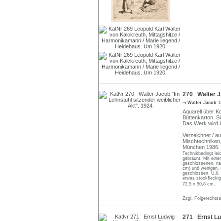
270 Walter Ja
Walter Jacob
1
Aquarell über K
Büttenkarton. Si
Das Werk wird i
Verzeichnet / au
Mischtechniken,
München 1986. S
Technikbedingt leic
gebräunt. Mit eine
geschlossenen, nah
cm) und wenigen, g
geschlossen. U.li.
etwas stockfleckig
72,5 x 50,8 cm.
Zzgl. Folgerechts
271 Ernst Lud