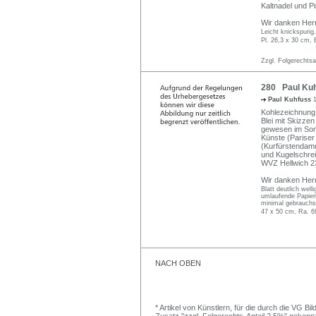
Kaltnadel und P
Wir danken Herrn
Leicht knickspurig
Pl. 26,3 x 30 cm, 
Zzgl. Folgerechts
280 Paul Kuh
Paul Kuhfuss
Kohlezeichnung, 
Blei mit Skizze
gewesen im Som
Künste (Pariser 
(Kurfürstendamm
und Kugelschrei
WVZ Hellwich 23
Wir danken Herr
Blatt deutlich well
umlaufende Papier
minimal gebrauchs
47 x 50 cm, Ra. 6
NACH OBEN
* Artikel von Künstlern, für die durch die VG 