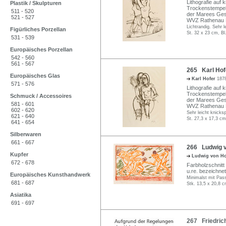
Lithografie auf 
Plastik / Skulpturen
Trockenstempel 
511 - 520
der Marees Gese
521 - 527
WVZ Rathenau 
Lichtrandig. Sehr l
Figürliches Porzellan
St. 32 x 23 cm, Bl
531 - 539
Europäisches Porzellan
542 - 560
561 - 567
265 Karl Hof
Europäisches Glas
Karl Hofer
1878
571 - 576
Lithografie auf 
Trockenstempel 
Schmuck / Accessoires
der Marees Gese
581 - 601
WVZ Rathenau 
602 - 620
Sehr leicht knicksp
621 - 640
St. 27,3 x 17,3 cm
641 - 654
Silberwaren
661 - 667
266 Ludwig v
Kupfer
Ludwig von H
672 - 678
Farbholzschnitt 
u.re. bezeichne
Europäisches Kunsthandwerk
Minimalst mit Pass
681 - 687
Stk. 13,5 x 20,8 c
Asiatika
691 - 697
267 Friedrich