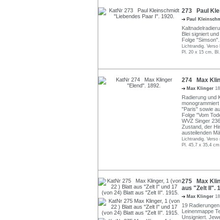
273 Paul Klei
Paul Kleinsch
Kaltnadelradieru
Blei signiert und
Folge "Simson".
Lichtrandig. Verso 
Pl. 20 x 15 cm, Bl
274 Max Klin
Max Klinger
18
Radierung und Ku
monogrammiert un
"Paris" sowie aus
Folge "Vom Tode 
WVZ Singer 236 
Zustand, der Hi
austeilenden Mä
Lichtrandig. Verso
Pl. 45,7 x 35,4 cm
275 Max Klinge
aus "Zelt II". 
Max Klinger
18
19 Radierungen 
Leinenmappe Teil
Unsigniert. Jew