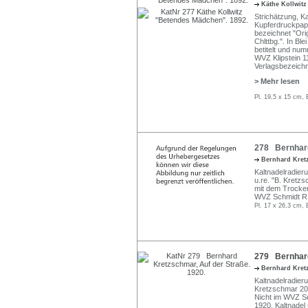
Käthe Kollwit
Strichätzung, K
Kupferdruckpapie
bezeichnet "Orig
Chlttbg.". In Ble
betitelt und num
WVZ Klipstein 11
Verlagsbezeichn
> Mehr lesen
Pl. 19,5 x 15 cm, 
278 Bernhard
Bernhard Kre
Kaltnadelradierun
u.re. "B. Kretzsc
mit dem Trocken
WVZ Schmidt R 
Pl. 17 x 26,3 cm, 
279 Bernhard
Bernhard Kre
Kaltnadelradierun
Kretzschmar 20
Nicht im WVZ Sch
1920, Kaltnadel