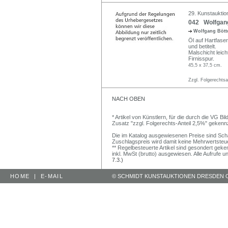
29. Kunstauktio
042 Wolfgang
Wolfgang Böt
Öl auf Hartfaser
und betitelt.
Malschicht leich
Firnisspur.
45,5 x 37,5 cm.
Zzgl. Folgerechts
NACH OBEN
* Artikel von Künstlern, für die durch die VG 
Zusatz "zzgl. Folgerechts-Anteil 2,5%" gekenn
Die im Katalog ausgewiesenen Preise sind Schätz
Zuschlagspreis wird damit keine Mehrwertsteu
** Regelbesteuerte Artikel sind gesondert geken
inkl. MwSt (brutto) ausgewiesen. Alle Aufrufe 
7.3.)
HOME
|
E-MAIL
© SCHMIDT KUNSTAUKTIONEN DRESDEN