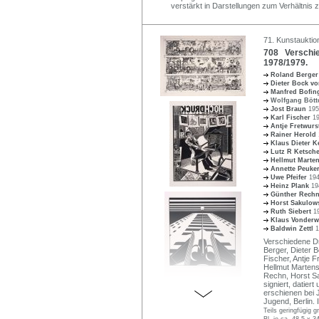
verstärkt in Darstellungen zum Verhältnis zu
71. Kunstauktio
708 Verschied
1978/1979.
Roland Berge
Dieter Bock v
Manfred Bofin
Wolfgang Böt
Jost Braun
195
Karl Fischer
1
Antje Fretwur
Rainer Herold
Klaus Dieter K
Lutz R Ketsch
Hellmut Marte
Annette Peuke
Uwe Pfeifer
194
Heinz Plank
19
Günther Rech
Horst Sakulow
Ruth Siebert
1
Klaus Vonder
Baldwin Zettl
1
Verschiedene Dr
Berger, Dieter 
Fischer, Antje F
Hellmut Martens
Rechn, Horst Sa
signiert, datier
erschienen bei 
Jugend, Berlin. 
Teils geringfügig g
Bl. je ca. 48,5 x 