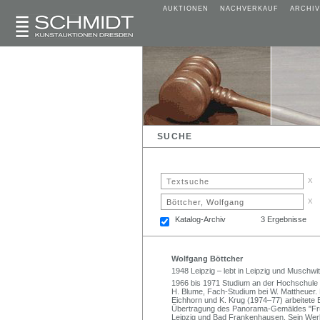
AUKTIONEN
NACHVERKAUF
ARCHIV
SUCHE
x
x
Katalog-Archiv
3 Ergebnisse
Wolfgang Böttcher
1948 Leipzig – lebt in Leipzig und Muschwi
1966 bis 1971 Studium an der Hochschule f
H. Blume, Fach-Studium bei W. Mattheuer. 
Eichhorn und K. Krug (1974–77) arbeitete B
Übertragung des Panorama-Gemäldes "Früh
Leipzig und Bad Frankenhausen. Sein Werk