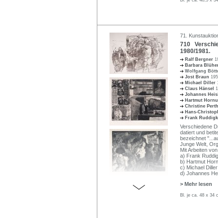
71. Kunstauktio
710 Verschied
1980/1981.
Ralf Bergner
1
Barbara Blühe
Wolfgang Böt
Jost Braun
195
Michael Diller
Claus Hänsel
1
Johannes Hei
Hartmut Horn
Christine Per
Hans-Christop
Frank Ruddigk
Verschiedene Dru
datiert und beti
bezeichnet "...
Junge Welt, Org
Mit Arbeiten von
a) Frank Ruddigk
b) Hartmut Horn
c) Michael Dille
d) Johannes He
> Mehr lesen
Bl. je ca. 48 x 34