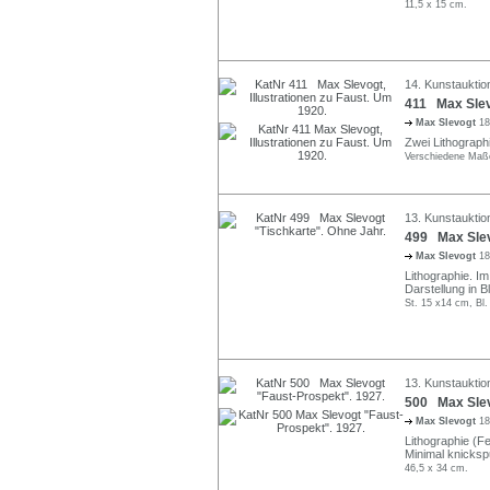
11,5 x 15 cm.
14. Kunstauktio
411 Max Slevo
Max Slevogt
18
Zwei Lithographi
Verschiedene Maß
13. Kunstauktio
499 Max Slev
Max Slevogt
18
Lithographie. Im
Darstellung in Bl
St. 15 x14 cm, Bl.
13. Kunstauktio
500 Max Slev
Max Slevogt
18
Lithographie (F
Minimal knicksp
46,5 x 34 cm.