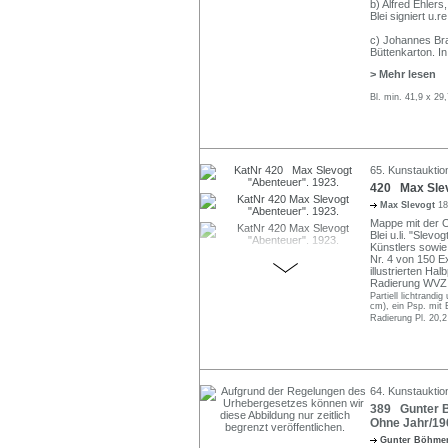
b) Alfred Ehlers,
Blei signiert u.r
c) Johannes Bra
Büttenkarton. In
> Mehr lesen
Bl. min. 41,9 x 29
65. Kunstauktio
420 Max Slev
Max Slevogt
18
Mappe mit der Or
Blei u.li. "Slev
Künstlers sowie 
Nr. 4 von 150 E
illustrierten H
Radierung WVZ 
Partiell lichtrandi
cm), ein Psp. mit 
Radierung Pl. 20,
64. Kunstauktion
389 Gunter Bö
Ohne Jahr/19
Gunter Böhme