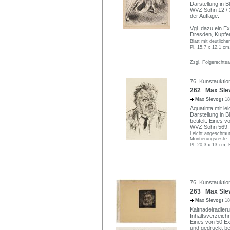
Darstellung in B
WVZ Söhn 12 / 3
der Auflage.
Vgl. dazu ein E
Dresden, Kupfer
Blatt mit deutliche
Pl. 15,7 x 12,1 cm
Zzgl. Folgerechts
76. Kunstauktion
262 Max Slevo
Max Slevogt
18
Aquatinta mit le
Darstellung in B
betitelt. Eines
WVZ Söhn 569.
Leicht angeschmutzt
Montierungsreste.
Pl. 20,3 x 13 cm, 
76. Kunstauktion
263 Max Slev
Max Slevogt
18
Kaltnadelradier
Inhaltsverzeichn
Eines von 50 Ex
und gedruckt be