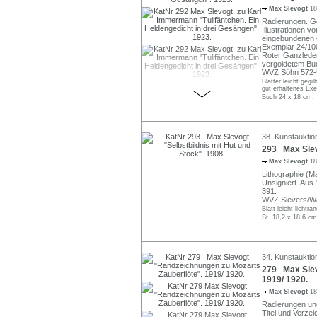
Max Slevogt
18
Radierungen. G
Illustrationen 
eingebundenen Or
Exemplar 24/10
Roter Ganzleder
vergoldetem Buc
WVZ Söhn 572-5
Blätter leicht gegi
gut erhaltenes Exe
Buch 24 x 18 cm.
38. Kunstauktio
293 Max Slevo
Max Slevogt
18
Lithographie (
Unsigniert. Aus 
391.
WVZ Sievers/Wa
Blatt leicht licht
St. 18,2 x 18,6 cm
34. Kunstauktio
279 Max Slev
1919/ 1920.
Max Slevogt
18
Radierungen und
Titel und Verzei