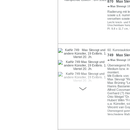
870 Max Sle
Max Slevogt
18
Radierung mit le
sowie u.li. num
versehen sowie 
Leicht knick- und 
Unscheinbare horiz
Pl. 9,8 x 11,7 cm,
60. Kunstauktion
749 Max Slevo
Max Slevogt
18
Überwiegend Rad
Medium bzw. in B
montiert.
Mit Exlibris von:
Max Slevogt "Ri
Max Brüning "L
Hanns Bastanier
Alfred Cossmann
Gerhard (?) Hen
Otto Weigel "Dr
Hubert Wilm "Fr
u.a. Künstler, s
Vincent van Go
Überwiegend guter 
Verschiedene Maße