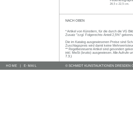
26,5 x 22,5 cm.
NACH OBEN
* Artikel von Künstlern, für die durch die VG 
Zusatz "zzgl. Folgerechts-Anteil 2,5%" gekenn
Die im Katalog ausgewiesenen Preise sind Schätz
Zuschlagspreis wird damit keine Mehrwertsteu
** Regelbesteuerte Artikel sind gesondert geken
inkl. MwSt (brutto) ausgewiesen. Alle Aufrufe 
7.3.)
HOME
|
E-MAIL
© SCHMIDT KUNSTAUKTIONEN DRESDEN