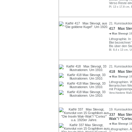
Verso Reste ein
Pl. 13 x 17,8 cm, 
21. Kunstauktio
417 Max Slev
Max Slevogt
18
Lithographie. In 
Blei bezeichnet
Bis über den Ste
Bl. 8,4 x 13 cm, U
21. Kunstauktio
418 Max Slevo
Max Slevogt
18
Lithographien. W
literarischen We
mit Prägestempe
Verschiedene Maße
19. Kunstauktio
337 Max Slev
Wak"/ "Cortez
Max Slevogt
18
Lithographien. Al