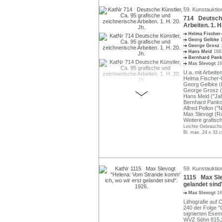
59. Kunstauktio
714 Deutsche 
Arbeiten. 1. H
Helma Fischer
Georg Gelbke
George Grosz
Hans Meid
188
Bernhard Pan
Max Slevogt
18
U.a. mit Arbeite
Helma Fischer-
Georg Gelbke (L
George Grosz (O
Hans Meid ("Jah
Bernhard Panko
Alfred Pellon ("
Max Slevogt (Ra
Weitere grafisch
Leichte Gebrauchs-
Bl. max. 24 x 33 
59. Kunstauktio
1115 Max Sle
gelandet sind
Max Slevogt
18
Lithografie auf C
240 der Folge "G
signierten Exem
WVZ Söhn 815,