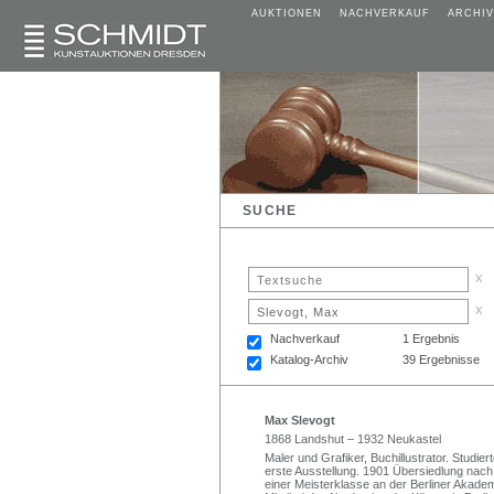
AUKTIONEN
NACHVERKAUF
ARCHIV
SUCHE
x
x
Nachverkauf
1 Ergebnis
Katalog-Archiv
39 Ergebnisse
Max Slevogt
1868 Landshut – 1932 Neukastel
Maler und Grafiker, Buchillustrator. Studi
erste Ausstellung. 1901 Übersiedlung nach 
einer Meisterklasse an der Berliner Akade