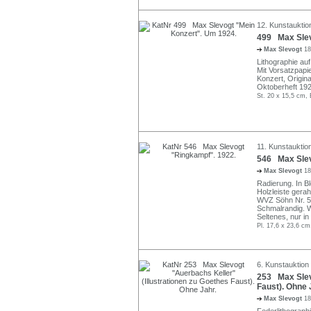
12. Kunstauktion
499 Max Slev
Max Slevogt
18
Lithographie auf
Mit Vorsatzpapi
Konzert, Origina
Oktoberheft 192
St. 20 x 15,5 cm, 
11. Kunstauktio
546 Max Slev
Max Slevogt
18
Radierung. In Ble
Holzleiste gera
WVZ Söhn Nr. 5
Schmalrandig. W
Seltenes, nur i
Pl. 17,6 x 23,6 cm
6. Kunstauktion
253 Max Slevo
Faust). Ohne 
Max Slevogt
18
Federlithographi