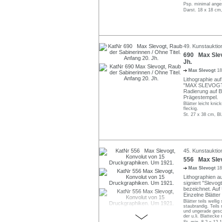
Psp. minimal ange
Darst. 18 x 18 cm,
49. Kunstauktio
690 Max Slevo
Jh.
Max Slevogt
18
Lithographie auf
"MAX SLEVOGT 
Radierung auf Büt
Prägestempel.
Blätter leicht knic
fleckig.
St. 27 x 38 cm, Bl
45. Kunstauktio
556 Max Slev
Max Slevogt
18
Lithographien auf
signiert "Slevog
bezeichnet. Auf
Einzelne Blätte
Blätter teils well
staubrandig. Teils
und ungerade gesch
der u.li. Blatteck
St. min. 8,2 x 12,