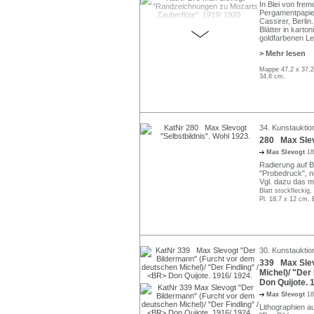
In Blei von frem
Pergamentpapie
Cassirer, Berlin.
Blätter in karto
goldfarbenen Le
> Mehr lesen
Mappe 47,2 x 37,2 
34,8 cm.
34. Kunstauktio
280 Max Slevo
Max Slevogt
18
Radierung auf Bü
"Probedruck", n
Vgl. dazu das m
Blatt stockfleckig
Pl. 18,7 x 12 cm, 
30. Kunstauktio
339 Max Slev
Michel)/ "Der 
Don Quijote. 
Max Slevogt
18
Lithographien au