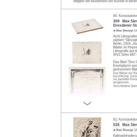
Mitglied der Akademien der Künste in Berl
85. Kunstauktion
309 Max Slev
Dresdener St
Max Slevogt
18
Acht Lithografien
signiert "Slevo
Berlin, 1924. J
Blätter im Pass
Lithografie auf
WVZ Söhn 687 
Das Blatt "Don 
Exemplaren auc
gedrucktem Blat
Drei Blätter am Ran
stockfleckig. Deck
mit partiellen Ein
ausgerissen.
Verschiedene Stei
81. Kunstauktio
526 Max Slev
Max Slevogt
18
Kaltnadelradieru