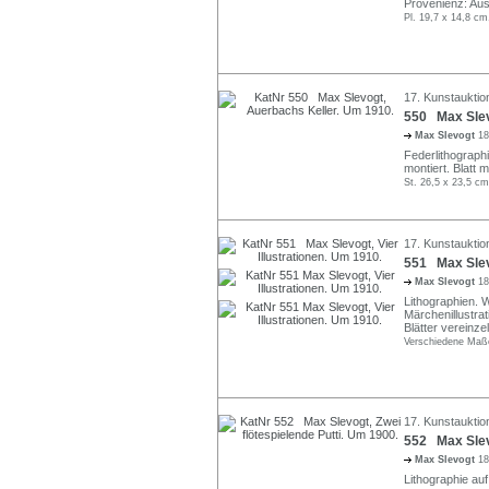
Provenienz: Aus
Pl. 19,7 x 14,8 cm
17. Kunstauktio
550 Max Slev
Max Slevogt
18
Federlithographi
montiert. Blatt 
St. 26,5 x 23,5 cm
17. Kunstauktio
551 Max Slevo
Max Slevogt
18
Lithographien. W
Märchenillustrati
Blätter vereinze
Verschiedene Maße
17. Kunstauktio
552 Max Slevo
Max Slevogt
18
Lithographie auf 