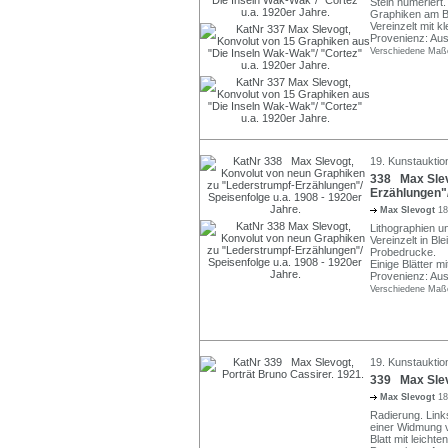
Stein numeriert.
Graphiken am Bla
Vereinzelt mit 
Provenienz: Aus
Verschiedene Maße
19. Kunstauktio
338 Max Slev
Erzählungen"/
Max Slevogt
18
Lithographien un
Vereinzelt in Ble
Probedrucke.
Einige Blätter mi
Provenienz: Aus
Verschiedene Maße
19. Kunstauktio
339 Max Slevo
Max Slevogt
18
Radierung. Links
einer Widmung 
Blatt mit leich