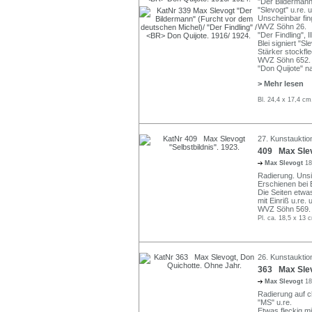
"Der Bildermann
"Slevogt" u.re. 
Unscheinbar fin
WVZ Söhn 26.
"Der Findling", I
Blei signiert "Sl
Stärker stockfle
WVZ Söhn 652.
"Don Quijote" n
> Mehr lesen
Bl. 24,4 x 17,4 cm
27. Kunstauktio
409 Max Slevo
Max Slevogt
18
Radierung. Unsi
Erschienen bei 
Die Seiten etwas
mit Einriß u.re
WVZ Söhn 569.
Pl. ca. 18,5 x 13 
26. Kunstauktio
363 Max Slev
Max Slevogt
18
Radierung auf c
"MS" u.re.
Etwas fleckig mi