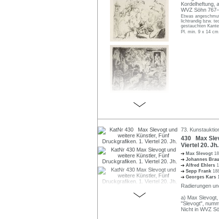
Kordelheftung, a
WVZ Söhn 767–
Etwas angeschmutz
lichtrandig bzw. t
gestauchten Kanten
Pl. min. 9 x 14 cm
73. Kunstauktio
430 Max Slevo
Viertel 20. Jh.
Max Slevogt
18
Johannes Bra
Alfred Ehlers
1
Sepp Frank
18
Georges Kars
Radierungen und
a) Max Slevogt, 
"Slevogt", numme
Nicht in WVZ Sö