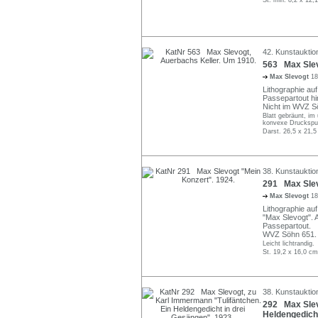
42. Kunstauktio
563 Max Slev
Max Slevogt
18
Lithographie auf
Passepartout hin
Nicht im WVZ S
Blatt gebräunt, im
konvexe Druckspur
Darst. 26,5 x 21,5
38. Kunstauktio
291 Max Slev
Max Slevogt
18
Lithographie au
"Max Slevogt". A
Passepartout.
WVZ Söhn 651.
Leicht lichtrandig.
St. 19,2 x 16,0 cm
38. Kunstauktio
292 Max Slev
Heldengedicht