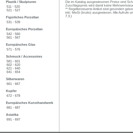
Plastik / Skulpturen
Die im Katalog ausgewiesenen Preise sind Schätz
Zuschlagspreis wird damit keine Mehrwertsteu
511 - 520
** Regelbesteuerte Artikel sind gesondert geken
521 - 527
inkl. MwSt (brutto) ausgewiesen. Alle Aufrufe 
7.3.)
Figürliches Porzellan
531 - 539
Europäisches Porzellan
542 - 560
561 - 567
Europäisches Glas
571 - 576
Schmuck / Accessoires
581 - 601
602 - 620
621 - 640
641 - 654
Silberwaren
661 - 667
Kupfer
672 - 678
Europäisches Kunsthandwerk
681 - 687
Asiatika
691 - 697