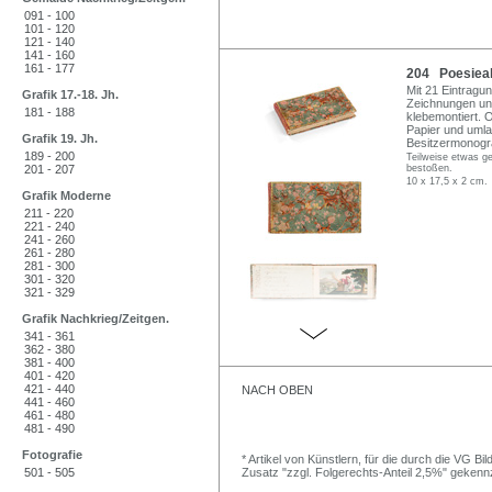
091 - 100
101 - 120
121 - 140
141 - 160
161 - 177
204 Poesieal
Mit 21 Eintragu
Grafik 17.-18. Jh.
Zeichnungen und
181 - 188
klebemontiert. 
Papier und umla
Grafik 19. Jh.
Besitzermonogr
189 - 200
Teilweise etwas g
201 - 207
bestoßen.
10 x 17,5 x 2 cm.
Grafik Moderne
211 - 220
221 - 240
241 - 260
261 - 280
281 - 300
301 - 320
321 - 329
Grafik Nachkrieg/Zeitgen.
341 - 361
362 - 380
381 - 400
401 - 420
421 - 440
NACH OBEN
441 - 460
461 - 480
481 - 490
Fotografie
* Artikel von Künstlern, für die durch die VG 
501 - 505
Zusatz "zzgl. Folgerechts-Anteil 2,5%" gekenn