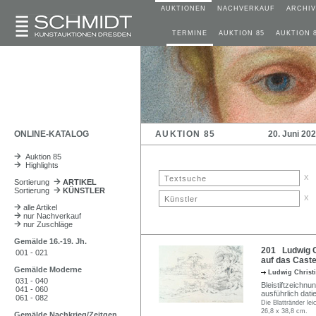
AUKTIONEN
NACHVERKAUF
ARCHIV
TERMINE
AUKTION 85
AUKTION 
ONLINE-KATALOG
AUKTION 85
20. Juni 20
Auktion 85
Highlights
x
Sortierung
ARTIKEL
Sortierung
KÜNSTLER
x
alle Artikel
nur Nachverkauf
nur Zuschläge
Gemälde 16.-19. Jh.
201 Ludwig Ch
001 - 021
auf das Castell
Gemälde Moderne
Ludwig Christ
031 - 040
Bleistiftzeichnu
041 - 060
ausführlich dati
061 - 082
Die Blattränder lei
26,8 x 38,8 cm.
Gemälde Nachkrieg/Zeitgen.