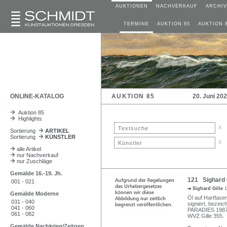
AUKTIONEN
NACHVERKAUF
ARCHIV
TERMINE
AUKTION 85
AUKTION 
ONLINE-KATALOG
AUKTION 85
20. Juni 20
Auktion 85
Highlights
x
Sortierung
ARTIKEL
Sortierung
KÜNSTLER
x
alle Artikel
nur Nachverkauf
nur Zuschläge
Gemälde 16.-19. Jh.
121 Sighard G
001 - 021
Sighard Gille
1
Gemälde Moderne
Öl auf Hartfase
031 - 040
signiert, bezei
041 - 060
PARADIES 1987/
061 - 082
WVZ Gille 355.
Gemälde Nachkrieg/Zeitgen.