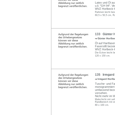
Latex und Öl au
u.li. "GH 94". 
WVZ Horlbeck-K
Rahmen leicht bes
60,5 x 50,5 cm, R
133 Günter H
Günter Horlbe
Öl auf Hartfaser
Faserstift bezei
WVZ Horlbeck-Ka
Die Ecken leicht b
120 x 150 cm.
135 Irmgard 
Irmgard Horlb
Tusche- und Far
monogrammiert u
umfassend beze
versehen.
Nicht mehr im 
Malschicht mit se
Randbereich mit e
80 x 100 cm.