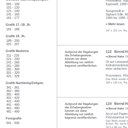
Provenienz: Nac
091 - 100
Kapstadt; 1988 
101 - 120
121 - 140
Ausgestellt in:
141 - 160
Sighard Gille. M
161 - 177
1984 bis 1988. 
> Mehr lesen
Grafik 17.-18. Jh.
181 - 188
147 x 115 cm. Ra.
Grafik 19. Jh.
189 - 200
201 - 207
Grafik Moderne
122 Bernd Hah
211 - 220
Bernd Hahn
19
221 - 240
Öl auf Leinwand.
241 - 260
Keilrahmenleiste
261 - 280
einer einfachen
281 - 300
301 - 320
Provenienz: Rhe
321 - 329
Das Werk wurde ni
Grafik Nachkrieg/Zeitgen.
100 x 120 cm, Ra.
341 - 361
362 - 380
381 - 400
401 - 420
421 - 440
124 Bernd Ha
441 - 460
461 - 480
Bernd Hahn
19
481 - 490
Acryl auf Papier.
Passepartout mo
Fotografie
Das Werk wurde ni
501 - 505
Ecken. Ra. leicht 
74,5 x 99 cm, Ra.