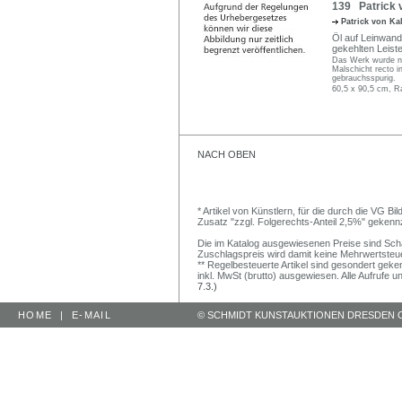
139 Patrick 
Patrick von Ka
Öl auf Leinwand.
gekehlten Leist
Das Werk wurde ni
Malschicht recto i
gebrauchsspurig.
60,5 x 90,5 cm, R
NACH OBEN
* Artikel von Künstlern, für die durch die VG 
Zusatz "zzgl. Folgerechts-Anteil 2,5%" gekenn
Die im Katalog ausgewiesenen Preise sind Schätz
Zuschlagspreis wird damit keine Mehrwertsteu
** Regelbesteuerte Artikel sind gesondert geken
inkl. MwSt (brutto) ausgewiesen. Alle Aufrufe 
7.3.)
HOME
|
E-MAIL
© SCHMIDT KUNSTAUKTIONEN DRESDEN