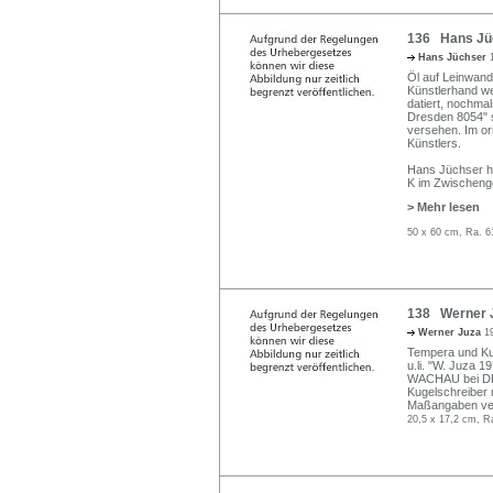
136 Hans Jüc
Hans Jüchser
Öl auf Leinwand.
Künstlerhand wei
datiert, nochmal
Dresden 8054" 
versehen. Im or
Künstlers.
Hans Jüchser ha
K im Zwischen
> Mehr lesen
50 x 60 cm, Ra. 6
138 Werner J
Werner Juza
1
Tempera und Kuns
u.li. "W. Juza 
WACHAU bei DR
Kugelschreiber n
Maßangaben vers
20,5 x 17,2 cm, R