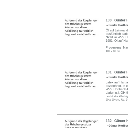
130 Günter H
Günter Horlbe
Öl auf Leinwand
ausführlich dat
Nicht im WVZ Hor
1981, Öl auf Ha
Provenienz: Na
100 x 81 cm.
131 Günter Ho
Günter Horlbe
Latex auf Hartfas
bezeichnet. In 
WVZ Horlbeck-K
datiert u.li. GH 9
Leicht stockflecki
50 x 60 cm, Ra. 5
132 Günter H
Günter Horlbe