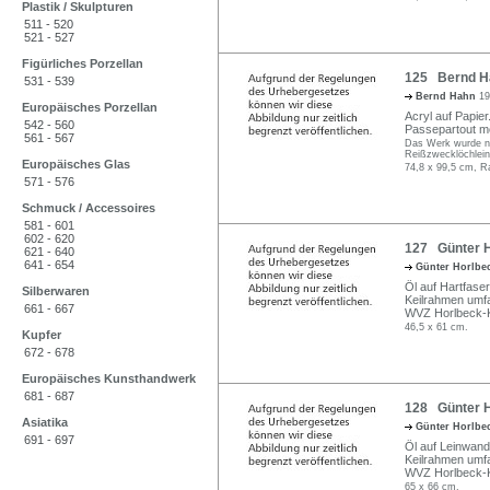
Plastik / Skulpturen
511 - 520
521 - 527
Figürliches Porzellan
125 Bernd Ha
531 - 539
Bernd Hahn
19
Europäisches Porzellan
Acryl auf Papier.
542 - 560
Passepartout mo
561 - 567
Das Werk wurde nic
Reißzwecklöchlein 
Europäisches Glas
74,8 x 99,5 cm, R
571 - 576
Schmuck / Accessoires
581 - 601
602 - 620
127 Günter H
621 - 640
641 - 654
Günter Horlbe
Öl auf Hartfaser
Silberwaren
Keilrahmen umf
661 - 667
WVZ Horlbeck-K
46,5 x 61 cm.
Kupfer
672 - 678
Europäisches Kunsthandwerk
681 - 687
128 Günter H
Asiatika
Günter Horlbe
691 - 697
Öl auf Leinwand.
Keilrahmen umf
WVZ Horlbeck-K
65 x 66 cm.