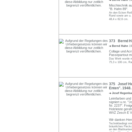
Bernd Hahn
19
Mischtechnik au
"B. Hahn 89".
An den Ecken Reiß
Rand sowie am u. l
48,4 x 62,6 cm.
373 Bernd Ha
Bernd Hahn
19
Collage und Acry
Passepartout mo
Das Werk wurde nic
75,3 x 100 cm, Ra
375 Josef He
Enten". 1948.
Josef Hegenba
Leimfarben und F
signiert u.re. "
Nr. 2237". Freig
Holzleiste gera
WVZ Zesch E VI
Wir danken Herrn
Technikbedingt min
bräunliches Fleckc
an den Blattkanten