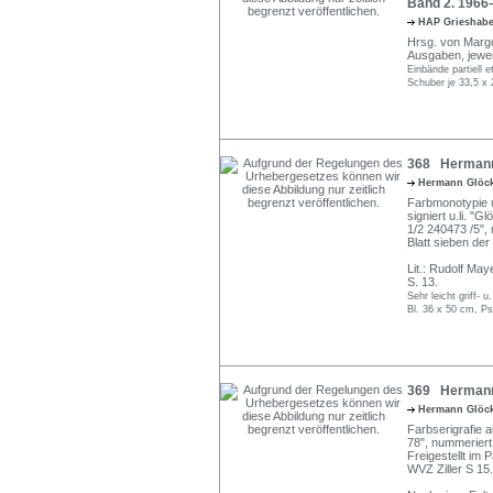
Band 2. 1966
HAP Grieshab
Hrsg. von Margo
Ausgaben, jewei
Einbände partiell 
Schuber je 33,5 x
368 Hermann G
Hermann Glöc
Farbmonotypie u
signiert u.li. "G
1/2 240473 /5",
Blatt sieben de
Lit.: Rudolf Ma
S. 13.
Sehr leicht griff- u
Bl. 36 x 50 cm, P
369 Hermann 
Hermann Glöc
Farbserigrafie a
78", nummeriert
Freigestellt im 
WVZ Ziller S 15.