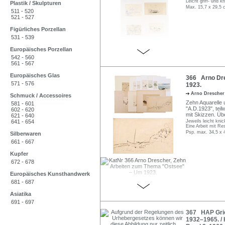
Leicht griff- und k
Plastik / Skulpturen
Max. 15,7 x 29,5 
511 - 520
521 - 527
Figürliches Porzellan
531 - 539
Europäisches Porzellan
542 - 560
561 - 567
Europäisches Glas
366 Arno Dre
571 - 576
1923.
Arno Dresche
Schmuck / Accessoires
Zehn Aquarelle 
581 - 601
"A.D.1923", teil
602 - 620
mit Skizzen. Üb
621 - 640
641 - 654
Jeweils leicht knic
Eine Arbeit mit Re
Psp. max. 34,5 x 
Silberwaren
661 - 667
Kupfer
672 - 678
Europäisches Kunsthandwerk
681 - 687
Asiatika
691 - 697
367 HAP Grie
1932–1965. /