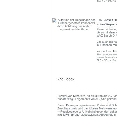
47,7 x 37 cm, Ra.
376 Josef He
Josef Hegenba
Pinselzeichnung
Verso mit dem N
WVZ Zesch D I
Vgl. auch die n
in: Lindenau-Mu
Wir danken Herrn
Blattränder verein
bräunliche Anschmu
29,5 x 37 cm, Ra.
NACH OBEN
* Artikel von Künstlern, für die durch die VG 
Zusatz "zzgl. Folgerechts-Anteil 2,5%" gekenn
Die im Katalog ausgewiesenen Preise sind Schätz
Zuschlagspreis wird damit keine Mehrwertsteu
** Regelbesteuerte Artikel sind gesondert geken
inkl. MwSt (brutto) ausgewiesen. Alle Aufrufe 