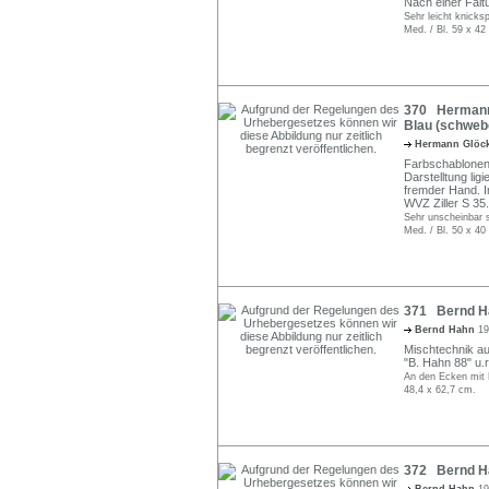
Nach einer Falt
Sehr leicht knicksp
Med. / Bl. 59 x 42
370 Hermann 
Blau (schweb
Hermann Glöc
Farbschablonend
Darstelltung lig
fremder Hand. I
WVZ Ziller S 35.
Sehr unscheinbar 
Med. / Bl. 50 x 40
371 Bernd Ha
Bernd Hahn
19
Mischtechnik auf
"B. Hahn 88" u.r
An den Ecken mit
48,4 x 62,7 cm.
372 Bernd Ha