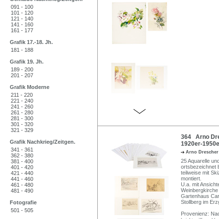
091 - 100
101 - 120
121 - 140
141 - 160
161 - 177
Grafik 17.-18. Jh.
181 - 188
Grafik 19. Jh.
189 - 200
201 - 207
Grafik Moderne
211 - 220
221 - 240
241 - 260
261 - 280
281 - 300
301 - 320
321 - 329
364 Arno Dre
Grafik Nachkrieg/Zeitgen.
1920er-1950e
341 - 361
Arno Dresche
362 - 380
25 Aquarelle und
381 - 400
ortsbezeichnet b
401 - 420
teilweise mit S
421 - 440
montiert.
441 - 460
U.a. mit Ansicht
461 - 480
Weinbergkirche P
481 - 490
Gartenhaus Car
Stollberg im Er
Fotografie
501 - 505
Provenienz: Na