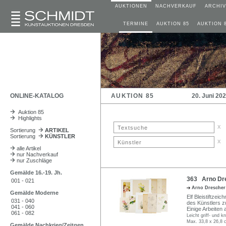
AUKTIONEN
NACHVERKAUF
ARCHIV
TERMINE
AUKTION 85
AUKTION 
ONLINE-KATALOG
AUKTION 85
20. Juni 20
Auktion 85
Highlights
x
Sortierung
ARTIKEL
Sortierung
KÜNSTLER
x
alle Artikel
nur Nachverkauf
nur Zuschläge
Gemälde 16.-19. Jh.
363 Arno Dre
001 - 021
Arno Dresche
Gemälde Moderne
Elf Bleistiftzei
031 - 040
des Künstlers z
041 - 060
Einige Arbeiten
061 - 082
Leicht griff- und k
Max. 33,8 x 26,8 
Gemälde Nachkrieg/Zeitgen.