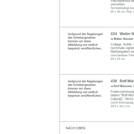
Passepartout de
versehen.
Technikbedingt lei
45 x 34 cm, Psp. 
434 Walter Ne
Walter Nessle
Collage, Kohle- u
nochmals signier
Maßangaben ve
Unscheinbare Fehls
40 x 53 cm.
438 Rolf Münz
Rolf Münzner
Federzeichnung 
datiert "Rolf Mü
Leipzig)". Vers
Leicht knickspurig
29,5 x 19,1 cm.
NACH OBEN