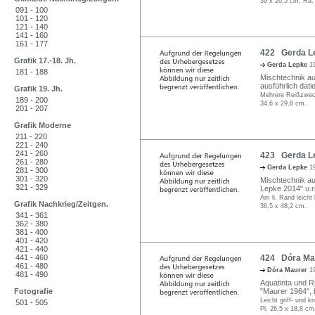
39 x 26,5 cm, Ra.
091 - 100
101 - 120
121 - 140
141 - 160
161 - 177
422 Gerda Le
Grafik 17.-18. Jh.
Gerda Lepke
1
181 - 188
Mischtechnik au
ausführlich datie
Grafik 19. Jh.
Mehrere Reißzweckl
189 - 200
34,6 x 29,6 cm.
201 - 207
Grafik Moderne
211 - 220
221 - 240
241 - 260
423 Gerda Le
261 - 280
Gerda Lepke
1
281 - 300
301 - 320
Mischtechnik auf
321 - 329
Lepke 2014" u.r
Am li. Rand leicht 
Grafik Nachkrieg/Zeitgen.
36,5 x 48,2 cm.
341 - 361
362 - 380
381 - 400
401 - 420
421 - 440
441 - 460
424 Dóra Mau
461 - 480
Dóra Maurer
1
481 - 490
Aquatinta und Ra
Fotografie
"Maurer 1964", be
Leicht griff- und 
501 - 505
Pl. 26,5 x 18,8 cm