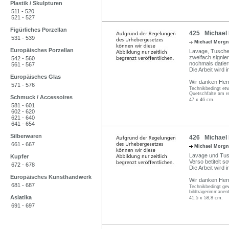
Plastik / Skulpturen
511 - 520
521 - 527
Figürliches Porzellan
425 Michael M
531 - 539
Michael Morg
Europäisches Porzellan
Lavage, Tusche 
zweifach signie
542 - 560
nochmals datier
561 - 567
Die Arbeit wir
Europäisches Glas
Wir danken Herrn
571 - 576
Technikbedingt etw
Quetschfalte am re
Schmuck / Accessoires
47 x 46 cm.
581 - 601
602 - 620
621 - 640
641 - 654
Silberwaren
426 Michael 
661 - 667
Michael Morg
Lavage und Tusc
Kupfer
Verso betitelt s
672 - 678
Die Arbeit wir
Europäisches Kunsthandwerk
Wir danken Herrn
681 - 687
Technikbedingt gew
bildträgerimmanent
Asiatika
41,5 x 58,8 cm.
691 - 697