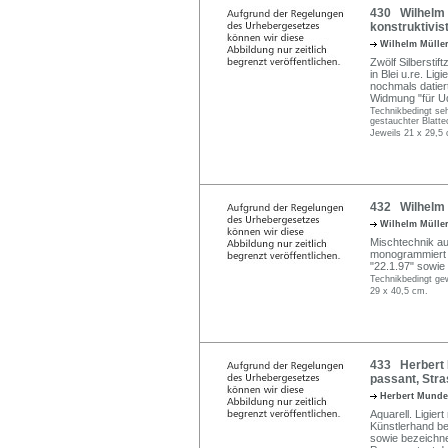
430 Wilhelm 
konstruktivi
Wilhelm Mülle
Zwölf Silbersti
in Blei u.re. Li
nochmals datiert
Widmung "für Udo
Technikbedingt seh
gestauchter Blatt
Jeweils 21 x 29,5
432 Wilhelm M
Wilhelm Mülle
Mischtechnik auf
monogrammiert u
"22.1.97" sowi
Technikbedingt gew
29 x 40,5 cm.
433 Herbert 
passant, Str
Herbert Mund
Aquarell. Ligier
Künstlerhand bet
sowie bezeichn