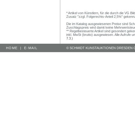
* Artikel von Künstlern, für die durch die VG 
Zusatz "zzgl. Folgerechts-Anteil 2,5%" gekenn
Die im Katalog ausgewiesenen Preise sind Schätz
Zuschlagspreis wird damit keine Mehrwertsteu
** Regelbesteuerte Artikel sind gesondert geken
inkl. MwSt (brutto) ausgewiesen. Alle Aufrufe 
7.3.)
HOME
|
E-MAIL
© SCHMIDT KUNSTAUKTIONEN DRESDEN