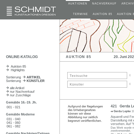
AUKTIONEN
NACHVERKAUF
ARCHIV
TERMINE
AUKTION 85
AUKTION 
ONLINE-KATALOG
AUKTION 85
20. Juni 20
Auktion 85
Highlights
x
Sortierung
ARTIKEL
Sortierung
KÜNSTLER
x
alle Artikel
nur Nachverkauf
nur Zuschläge
Gemälde 16.-19. Jh.
421 Gerda Le
001 - 021
Gerda Lepke
1
Gemälde Moderne
Aquarell und F
031 - 040
Darstellung mit 
041 - 060
versehen. Auf "
061 - 082
Das Werk wurde nic
zweitverwendet.
Gemälde Nachkrieg/Zeitgen.