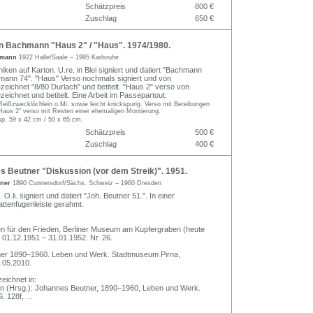
Schätzpreis
800 €
Zuschlag
650 €
Bachmann "Haus 2" / "Haus". 1974/1980.
hmann
1922 Halle/Saale – 1995 Karlsruhe
ken auf Karton. U.re. in Blei signiert und datiert "Bachmann
mann 74". "Haus" Verso nochmals signiert und von
zeichnet "8/80 Durlach" und betitelt. "Haus 2" verso von
eichnet und betitelt. Eine Arbeit im Passepartout.
eißzwecklöchlein o.Mi. sowie leicht knickspurig. Verso mit Bereibungen
"Haus 2" verso mit Resten einer ehemaligen Montierung.
sp. 59 x 42 cm / 50 x 65 cm.
Schätzpreis
500 €
Zuschlag
400 €
 Beutner "Diskussion (vor dem Streik)". 1951.
tner
1890 Cunnersdorf/Sächs. Schweiz – 1960 Dresden
O.li. signiert und datiert "Joh. Beutner 51.". In einer
ttenfugenleiste gerahmt.
en für den Frieden, Berliner Museum am Kupfergraben (heute
1.12.1951 – 31.01.1952. Nr. 26.
er 1890–1960. Leben und Werk. Stadtmuseum Pirna,
.05.2010.
zeichnet in:
n (Hrsg.): Johannes Beutner, 1890–1960, Leben und Werk.
. 128f,
...