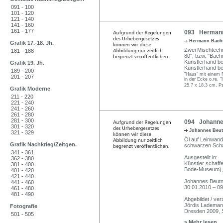
091 - 100
101 - 120
121 - 140
141 - 160
161 - 177
093 Hermann 
Hermann Bac
Grafik 17.-18. Jh.
Zwei Mischtechni
181 - 188
80", bzw. "Bach
Künstlerhand be
Grafik 19. Jh.
Künstlerhand bez
189 - 200
"Haus" mit einem R
201 - 207
in der Ecke o.re. 
25,7 x 18,3 cm, P
Grafik Moderne
211 - 220
221 - 240
241 - 260
261 - 280
281 - 300
094 Johannes
301 - 320
Johannes Beu
321 - 329
Öl auf Leinwand. 
Grafik Nachkrieg/Zeitgen.
schwarzen Scha
341 - 361
Ausgestellt in:
362 - 380
Künstler schaff
381 - 400
Bode-Museum), 0
401 - 420
421 - 440
Johannes Beutn
441 - 460
30.01.2010 – 09
461 - 480
481 - 490
Abgebildet / ver
Jördis Lademan
Fotografie
Dresden 2009, S
501 - 505
> Mehr lesen