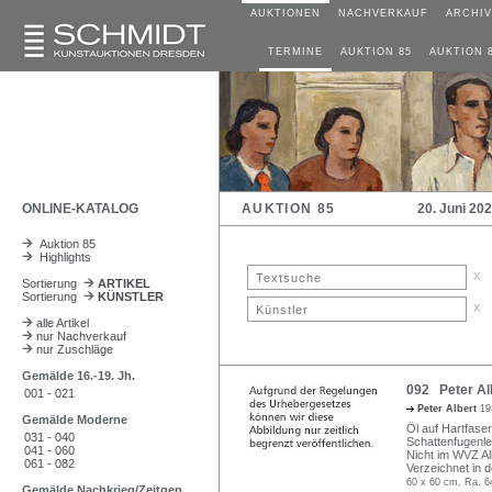
AUKTIONEN
NACHVERKAUF
ARCHIV
TERMINE
AUKTION 85
AUKTION 
ONLINE-KATALOG
AUKTION 85
20. Juni 20
Auktion 85
Highlights
x
Sortierung
ARTIKEL
Sortierung
KÜNSTLER
x
alle Artikel
nur Nachverkauf
nur Zuschläge
Gemälde 16.-19. Jh.
092 Peter Alb
001 - 021
Peter Albert
19
Gemälde Moderne
Öl auf Hartfaser.
031 - 040
Schattenfugenle
041 - 060
Nicht im WVZ Al
061 - 082
Verzeichnet in 
60 x 60 cm, Ra. 6
Gemälde Nachkrieg/Zeitgen.