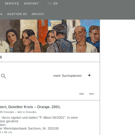
SERVICE
KONTAKT
DE
EN
84
AUKTION 83
ARCHIV
26
+
mehr Suchoptionen
<<<
>>>
ert, Geteilter Kreis – Orange. 2001.
36 Dresden – lebt in Dresden
 Verso signiert und datiert "P. Albert 06/2001". In einer
iste gerahmt.
bert.
der Werkdatenbank Sachsen, Nr. 200108.
4 x 64 cm.