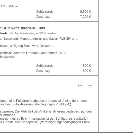
 124 x 164 cm.
Schätzpreis
9.500 €
Zuschlag
7.200 €
Bruchwitz, Interieur. 1989.
chwitz
1953 Neubrandenburg – 2025 Dresden
auf Leinwand. Monogrammiert und datiert "WB 89" u.re.
chlass Wolfgang Bruchwitz, Dresden.
 Helmholtz-Zentrum Dresden-Rossendorf, 2012.
Bereibungen.
Schätzpreis
500 €
Zuschlag
320 €
<<<
>>>
Bildkunst eine Folgerechtsabgabe erhoben wird, sind durch den
zeichnet.
(Versteigerungsbedingungen Punkt 7.4.)
preise. Die Mehrheit der Artikel ist differenzbesteuert, auf den
er erhoben.
nzeichnet, zu Ihrer Information ist der Schätzpreis zusätzlich
und Gebote sind Nettopreise.
(Versteigerungsbedingungen Punkt