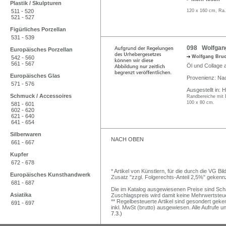
Plastik / Skulpturen
511 - 520
120 x 160 cm, Ra.
521 - 527
Figürliches Porzellan
531 - 539
098 Wolfgang 
Europäisches Porzellan
Wolfgang Bru
542 - 560
561 - 567
Öl und Collage 
Europäisches Glas
Provenienz: Na
571 - 576
Ausgestellt in:
Schmuck / Accessoires
Randbereiche mit 
100 x 80 cm.
581 - 601
602 - 620
621 - 640
641 - 654
Silberwaren
NACH OBEN
661 - 667
Kupfer
672 - 678
* Artikel von Künstlern, für die durch die VG 
Europäisches Kunsthandwerk
Zusatz "zzgl. Folgerechts-Anteil 2,5%" gekenn
681 - 687
Die im Katalog ausgewiesenen Preise sind Schätz
Asiatika
Zuschlagspreis wird damit keine Mehrwertsteu
** Regelbesteuerte Artikel sind gesondert geken
691 - 697
inkl. MwSt (brutto) ausgewiesen. Alle Aufrufe 
7.3.)